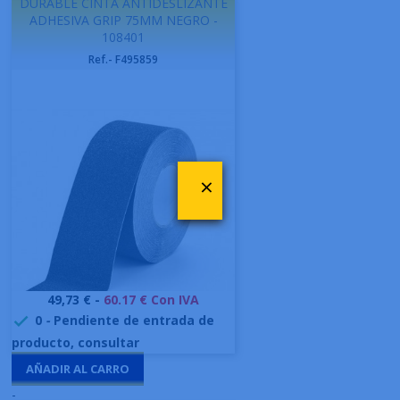
DURABLE CINTA ANTIDESLIZANTE
ADHESIVA GRIP 75MM NEGRO -
108401
Ref.- F495859
×
Precio
49,73 € -
60.17 € Con IVA
0
-
Pendiente de entrada de

producto, consultar
AÑADIR AL CARRO
-