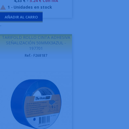
Precio
4,33 € -
5.24 € Con IVA
1
-
Unidades en stock

AÑADIR AL CARRO
-
TARIFOLD ROLLO CINTA ADHESIVA
SEÑALIZACIÓN 50MMX3AZUL -
197701
Ref.- F268187