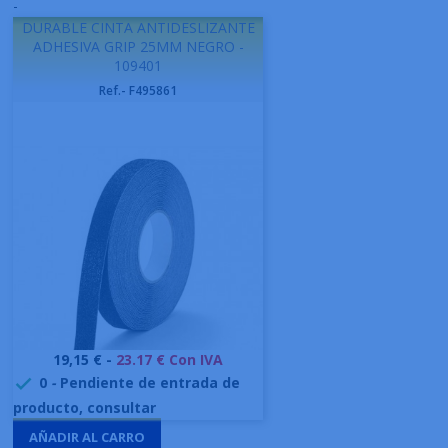
-
DURABLE CINTA ANTIDESLIZANTE
ADHESIVA GRIP 25MM NEGRO -
109401
Ref.- F495861
Precio
19,15 € -
23.17 € Con IVA
0
-
Pendiente de entrada de

producto, consultar
AÑADIR AL CARRO