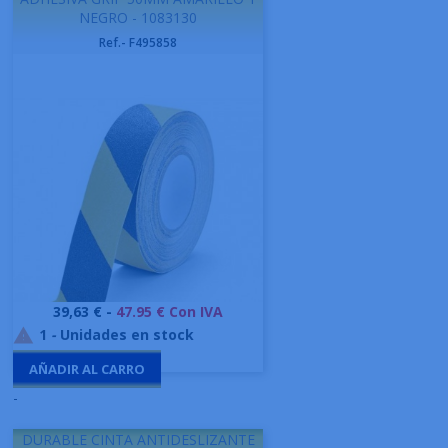
NEGRO - 1083130
Ref.- F495858
Precio
39,63 € -
47.95 € Con IVA
1
-
Unidades en stock

AÑADIR AL CARRO
-
DURABLE CINTA ANTIDESLIZANTE