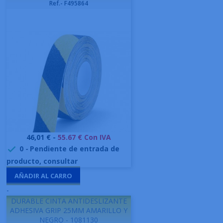
Ref.- F495864
Precio
46,01 € -
55.67 € Con IVA
0
-
Pendiente de entrada de

producto, consultar
AÑADIR AL CARRO
-
DURABLE CINTA ANTIDESLIZANTE
ADHESIVA GRIP 25MM AMARILLO Y
NEGRO - 1081130