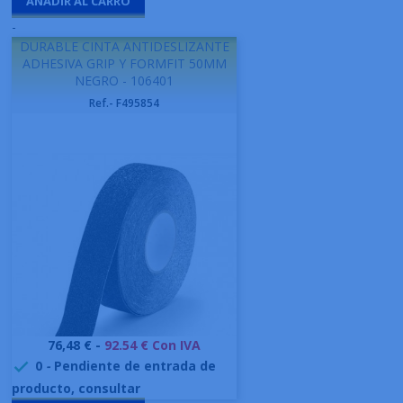
AÑADIR AL CARRO
-
DURABLE CINTA ANTIDESLIZANTE
ADHESIVA GRIP Y FORMFIT 50MM
NEGRO - 106401
Ref.- F495854
Precio
76,48 € -
92.54 € Con IVA
0
-
Pendiente de entrada de

producto, consultar