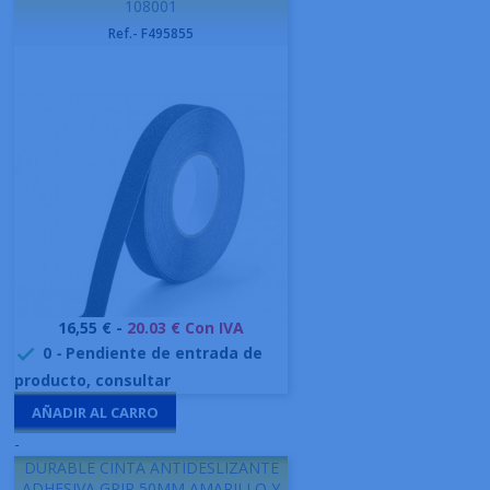
108001
Ref.- F495855
Precio
16,55 € -
20.03 € Con IVA
0
-
Pendiente de entrada de

producto, consultar
AÑADIR AL CARRO
-
DURABLE CINTA ANTIDESLIZANTE
ADHESIVA GRIP 50MM AMARILLO Y