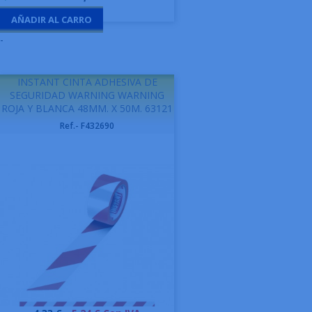
AÑADIR AL CARRO
-
INSTANT CINTA ADHESIVA DE
SEGURIDAD WARNING WARNING
ROJA Y BLANCA 48MM. X 50M. 63121
Ref.- F432690