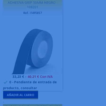
ADHESIVA GRIP 50MM NEGRO -
108201
Ref.- F495857
Precio
33,23 € -
40.21 € Con IVA
0
-
Pendiente de entrada de

producto, consultar
AÑADIR AL CARRO
-