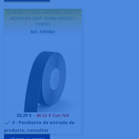
-
DURABLE CINTA ANTIDESLIZANTE
ADHESIVA GRIP 25MM NEGRO -
109601
Ref.- F495863
Precio
38,29 € -
46.33 € Con IVA
0
-
Pendiente de entrada de

producto, consultar