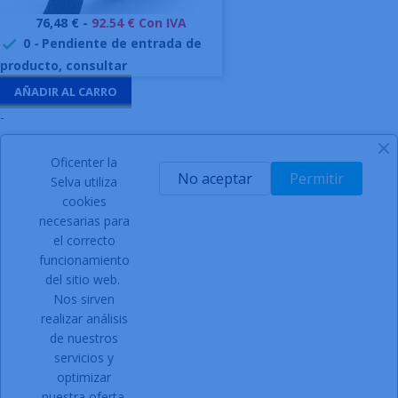
Precio
76,48 € -
92.54 € Con IVA
0
-
Pendiente de entrada de

producto, consultar
AÑADIR AL CARRO
-
Oficenter la
SIGN UP FOR NEWSLETTER
No aceptar
Permitir
Selva utiliza
cookies
necesarias para
el correcto
Acepto las condiciones generales y la política de
funcionamiento
confidencialidad
del sitio web.
Nos sirven
Facebook
Instagram
realizar análisis
de nuestros
servicios y
optimizar
PRODUCTOS

nuestra oferta.