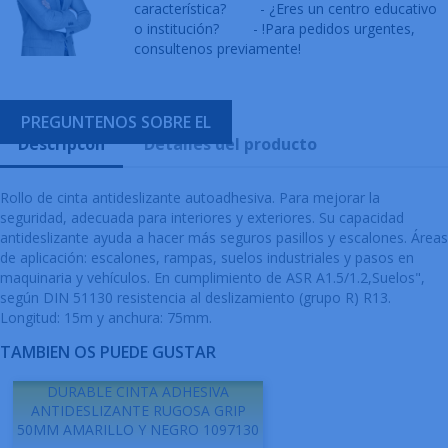
característica?
- ¿Eres un centro educativo
o institución?
- !Para pedidos urgentes,
consultenos previamente!
PREGUNTENOS SOBRE EL
Descripcón
Detalles del producto
Rollo de cinta antideslizante autoadhesiva. Para mejorar la
seguridad, adecuada para interiores y exteriores. Su capacidad
antideslizante ayuda a hacer más seguros pasillos y escalones. Áreas
de aplicación: escalones, rampas, suelos industriales y pasos en
maquinaria y vehículos. En cumplimiento de ASR A1.5/1.2,Suelos",
según DIN 51130 resistencia al deslizamiento (grupo R) R13.
Longitud: 15m y anchura: 75mm.
TAMBIEN OS PUEDE GUSTAR
DURABLE CINTA ADHESIVA
ANTIDESLIZANTE RUGOSA GRIP
50MM AMARILLO Y NEGRO 1097130