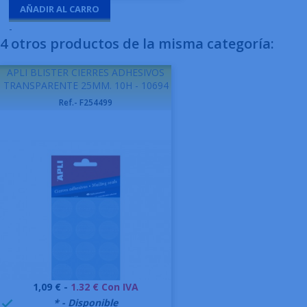
AÑADIR AL CARRO
-
4 otros productos de la misma categoría:
APLI BLISTER CIERRES ADHESIVOS
TRANSPARENTE 25MM. 10H - 10694
Ref.- F254499
Precio
1,09 € -
1.32 € Con IVA
999995
* - Disponible
