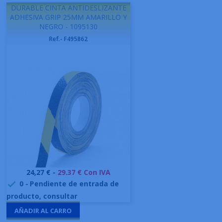
DURABLE CINTA ANTIDESLIZANTE
ADHESIVA GRIP 25MM AMARILLO Y
NEGRO - 1095130
Ref.- F495862
Precio
24,27 € -
29.37 € Con IVA
0
-
Pendiente de entrada de

producto, consultar
AÑADIR AL CARRO