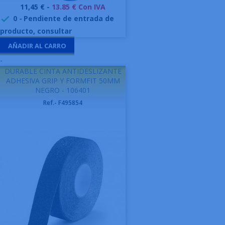
Precio
11,45 € -
13.85 € Con IVA
0
-
Pendiente de entrada de

producto, consultar
AÑADIR AL CARRO
-
DURABLE CINTA ANTIDESLIZANTE
ADHESIVA GRIP Y FORMFIT 50MM
NEGRO - 106401
Ref.- F495854