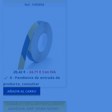
Ref.- F495856
Precio
20,42 € -
24.71 € Con IVA
0
-
Pendiente de entrada de

producto, consultar
AÑADIR AL CARRO
-
DURABLE CINTA ANTIDESLIZANTE
ADHESIVA GRIP 25MM NEGRO -