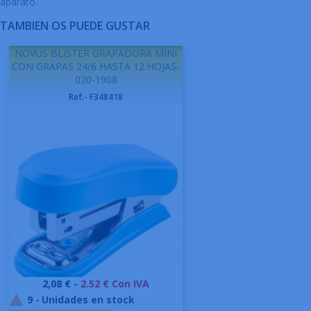
aparato.
TAMBIEN OS PUEDE GUSTAR
NOVUS BLISTER GRAPADORA MINI
CON GRAPAS 24/6 HASTA 12 HOJAS-
020-1908
Ref.- F348418
Precio
2,08 € -
2.52 € Con IVA
9
-
Unidades en stock
