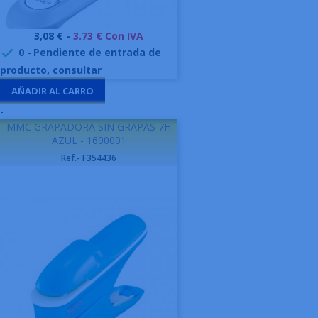
Precio
3,08 € -
3.73 € Con IVA
0
-
Pendiente de entrada de

producto, consultar
AÑADIR AL CARRO
-
MMC GRAPADORA SIN GRAPAS 7H
AZUL - 1600001
Ref.- F354436