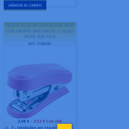
AÑADIR AL CARRO
-
NOVUS BLISTER GRAPADORA MINI
CON GRAPAS 24/6 HASTA 12 HOJAS
ROSA- 020-1910
Ref.- F348420
Precio
2,08 € -
2.52 € Con IVA
3
-
Unidades en stock
