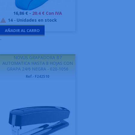
Precio
16,86 € -
20.4 € Con IVA
14
-
Unidades en stock

AÑADIR AL CARRO
-
NOVUS GRAPADORA B7
AUTOMATICA HASTA 8 HOJAS CON
GRAPA 24/6 NEGRA - 020-1056
Ref.- F242510