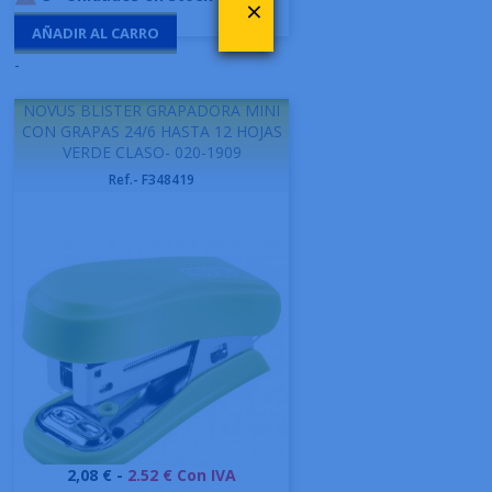
×
AÑADIR AL CARRO
-
NOVUS BLISTER GRAPADORA MINI
CON GRAPAS 24/6 HASTA 12 HOJAS
VERDE CLASO- 020-1909
Ref.- F348419
Precio
2,08 € -
2.52 € Con IVA