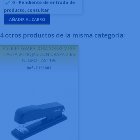
0
-
Pendiente de entrada de

producto, consultar
AÑADIR AL CARRO
-
4 otros productos de la misma categoría:
ASERIES GRAPADORA SOBREMESA
HASTA 20 HOJAS CON GRAPA 24/6
NEGRO - AS1196
Ref.- F356887