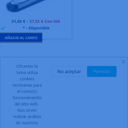
Precio
31,03 € -
37.55 € Con IVA
999995
* - Disponible

AÑADIR AL CARRO
-
Oficenter la
SIGN UP FOR NEWSLETTER
No aceptar
Permitir
Selva utiliza
cookies
necesarias para
el correcto
Acepto las condiciones generales y la política de
funcionamiento
confidencialidad
del sitio web.
Nos sirven
Facebook
Instagram
realizar análisis
de nuestros