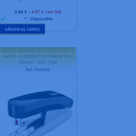
Precio
3,86 € -
4.67 € Con IVA
999995
* - Disponible

AÑADIR AL CARRO
-
NOVUS GRAPADORA EVOLUTION 15
HASTA 15 HOJAS CON GRAPA Nº10
NEGRO - 020-1760
Ref.- F347833