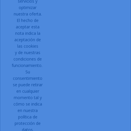
servicios y
optimizar
PRODUCTOS

nuestra oferta.
NUESTRA EMPRESA

El hecho de
Contacto:
aceptar esta
nota indica la
Dirección:
C/ Can Gallart, 11
aceptación de
17430 Santa Coloma de Farners
las cookies
Girona
y de nuestras
Email:
condiciones de
funcionamiento.
Su
Teléfono:
972 87 71 00
consentimiento
Solicitar acceso a la web.
se puede retirar
Registro:
en cualquier
momento tal y
Si estais interesados en daros
cómo se indica
de alta en nuestra web,
en nuestra
política de
CLIC AQUI.
protección de
© 2026 - Ecommerce software por Oficenter la Selva
datos.