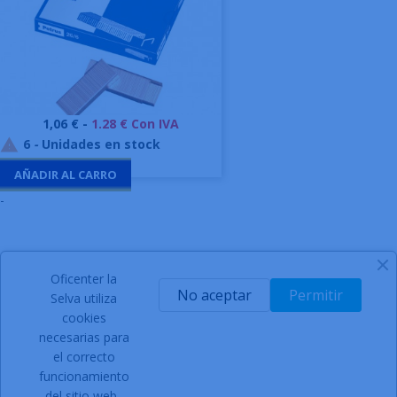
Precio
1,06 € -
1.28 € Con IVA
6
-
Unidades en stock

AÑADIR AL CARRO
-
Oficenter la
SIGN UP FOR NEWSLETTER
No aceptar
Permitir
Selva utiliza
cookies
necesarias para
el correcto
Acepto las condiciones generales y la política de
funcionamiento
confidencialidad
del sitio web.