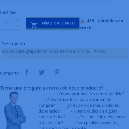
Cantidad
439
-
Unidades en

AÑADIR AL CARRO

stock
Descripcón
Grapas para grapadoras de sobremesa/oficina - 791896
Compartir
Tiene una pregunta acerca de este producto?
-
- ¿Otras opciones de color o medida?
- ¿Necesitas oferta para volumen de
compra?
- ¿Previsión de mas unidades
disponibles?
- ¿Tiene dudas en alguna
característica?
- ¿Eres un centro educativo
o institución?
- !Para pedidos urgentes,
consultenos previamente!