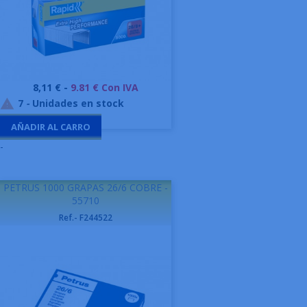
Precio
8,11 € -
9.81 € Con IVA
7
-
Unidades en stock

AÑADIR AL CARRO
-
PETRUS 1000 GRAPAS 26/6 COBRE -
55710
Ref.- F244522