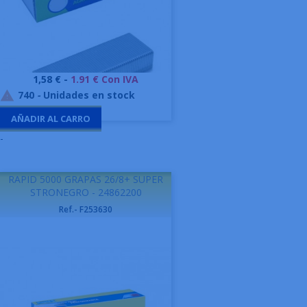
Precio
1,58 € -
1.91 € Con IVA
740
-
Unidades en stock

AÑADIR AL CARRO
-
RAPID 5000 GRAPAS 26/8+ SUPER
STRONEGRO - 24862200
Ref.- F253630