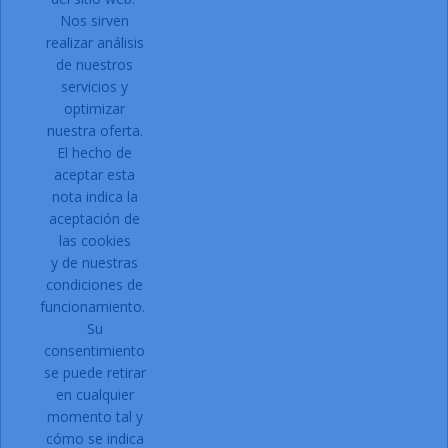
Nos sirven
Facebook
Instagram
realizar análisis
de nuestros
servicios y
optimizar
PRODUCTOS

nuestra oferta.
NUESTRA EMPRESA

El hecho de
Contacto:
aceptar esta
nota indica la
Dirección:
C/ Can Gallart, 11
aceptación de
17430 Santa Coloma de Farners
las cookies
Girona
y de nuestras
Email:
condiciones de
funcionamiento.
Su
Teléfono:
972 87 71 00
consentimiento
Solicitar acceso a la web.
se puede retirar
Registro:
en cualquier
momento tal y
Si estais interesados en daros
cómo se indica