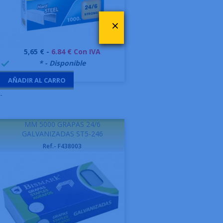
×
Precio
5,65 € -
6.84 € Con IVA
999995
* - Disponible

AÑADIR AL CARRO
-
MM 5000 GRAPAS 24/6
GALVANIZADAS ST5-246
Ref.- F438003