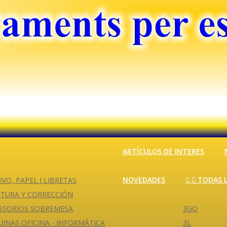
ARTÍCULOS DE INTERES
NOVEDADES


TODAS 
VO, PAPEL I LIBRETAS
ITURA Y CORRECCIÓN
ESSORIOS SOBREMESA
3GO
INAS OFICINA - INFORMÁTICA
3L