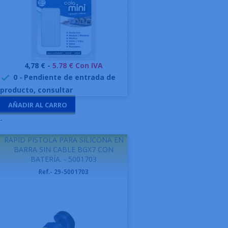
Precio
4,78 € -
5.78 € Con IVA
0
-
Pendiente de entrada de

producto, consultar
AÑADIR AL CARRO
-
RAPID PISTOLA PARA SILICONA EN
BARRA SIN CABLE BGX7 CON
BATERÍA. - 5001703
Ref.- 29-5001703