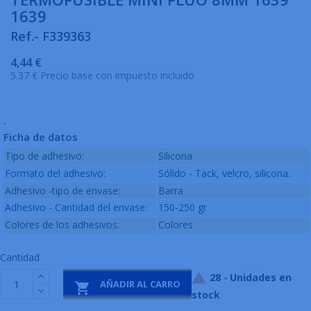
1639
Ref.- F339363
4,44 €
5.37 € Precio base con impuesto incluido
.
Ficha de datos
Tipo de adhesivo:
Silicona
Formato del adhesivo:
Sólido - Tack, velcro, silicona.
Adhesivo -tipo de envase:
Barra
Adhesivo - Cantidad del envase:
150-250 gr
Colores de los adhesivos:
Colores
Cantidad
28
-
Unidades en

AÑADIR AL CARRO

stock