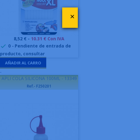
×
Precio
8,52 € -
10.31 € Con IVA
0
-
Pendiente de entrada de

producto, consultar
AÑADIR AL CARRO
-
APLI COLA SILICONA 100ML - 13349
Ref.- F250201