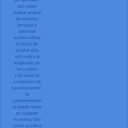
Nos sirven
Facebook
Instagram
realizar análisis
de nuestros
servicios y
optimizar
PRODUCTOS

nuestra oferta.
NUESTRA EMPRESA

El hecho de
Contacto:
aceptar esta
nota indica la
Dirección:
C/ Can Gallart, 11
aceptación de
17430 Santa Coloma de Farners
las cookies
Girona
y de nuestras
Email:
condiciones de
funcionamiento.
Su
Teléfono:
972 87 71 00
consentimiento
Solicitar acceso a la web.
se puede retirar
Registro:
en cualquier
momento tal y
Si estais interesados en daros
cómo se indica