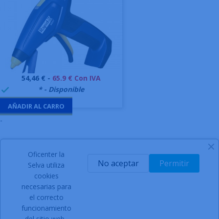
Precio
54,46 € -
65.9 € Con IVA
999995
* - Disponible

AÑADIR AL CARRO
-
Oficenter la
SIGN UP FOR NEWSLETTER
No aceptar
Permitir
Selva utiliza
cookies
necesarias para
el correcto
Acepto las condiciones generales y la política de
funcionamiento
confidencialidad
del sitio web.