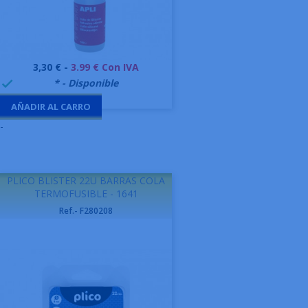
Precio
3,30 € -
3.99 € Con IVA
999995
* - Disponible

AÑADIR AL CARRO
-
PLICO BLISTER 22U BARRAS COLA
TERMOFUSIBLE - 1641
Ref.- F280208