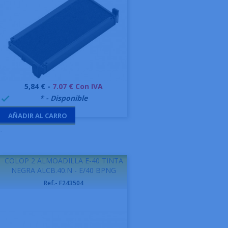
Precio
5,84 € -
7.07 € Con IVA
999995
* - Disponible

AÑADIR AL CARRO
-
COLOP 2 ALMOADILLA E-40 TINTA
NEGRA ALCB.40.N - E/40 BPNG
Ref.- F243504