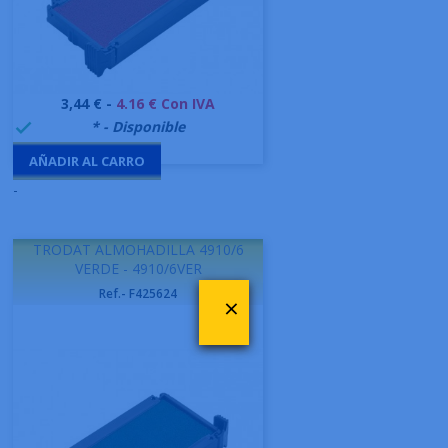
Precio
3,44 € -
4.16 € Con IVA
999995
* - Disponible

AÑADIR AL CARRO
-
TRODAT ALMOHADILLA 4910/6
VERDE - 4910/6VER
Ref.- F425624
×