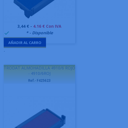
Precio
3,44 € -
4.16 € Con IVA
999995
* - Disponible

AÑADIR AL CARRO
-
TRODAT ALMOHADILLA 4910/6 ROJO
- 4910/6ROJ
Ref.- F425623