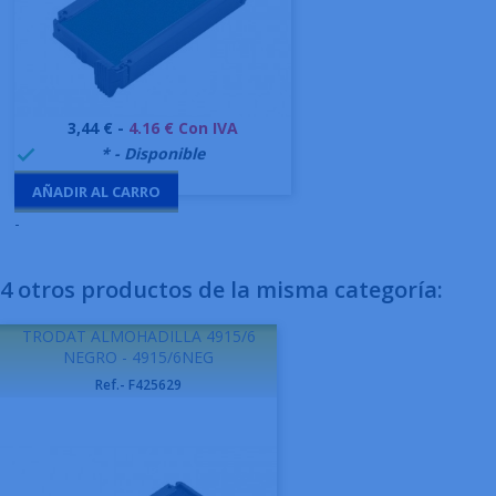
Precio
3,44 € -
4.16 € Con IVA
999995
* - Disponible

AÑADIR AL CARRO
-
4 otros productos de la misma categoría:
TRODAT ALMOHADILLA 4915/6
NEGRO - 4915/6NEG
Ref.- F425629