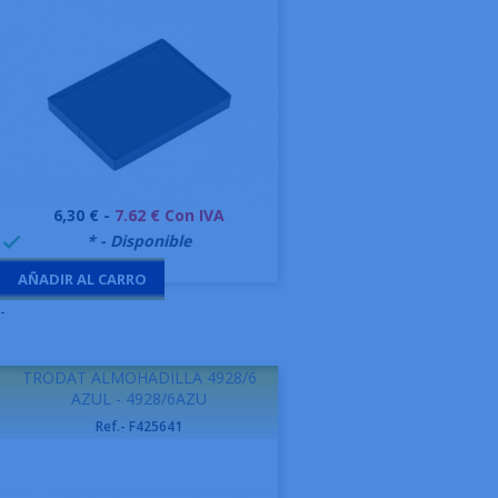
Precio
6,30 € -
7.62 € Con IVA
999995
* - Disponible

AÑADIR AL CARRO
-
TRODAT ALMOHADILLA 4928/6
AZUL - 4928/6AZU
Ref.- F425641