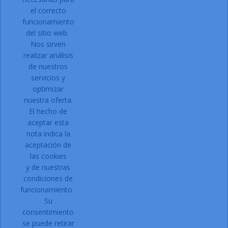
el correcto
Acepto las condiciones generales y la política de
funcionamiento
confidencialidad
del sitio web.
Nos sirven
Facebook
Instagram
realizar análisis
de nuestros
servicios y
optimizar
PRODUCTOS

nuestra oferta.
NUESTRA EMPRESA

El hecho de
Contacto:
aceptar esta
nota indica la
Dirección:
C/ Can Gallart, 11
aceptación de
17430 Santa Coloma de Farners
las cookies
Girona
y de nuestras
Email:
condiciones de
funcionamiento.
Su
Teléfono:
972 87 71 00
consentimiento
Solicitar acceso a la web.
se puede retirar