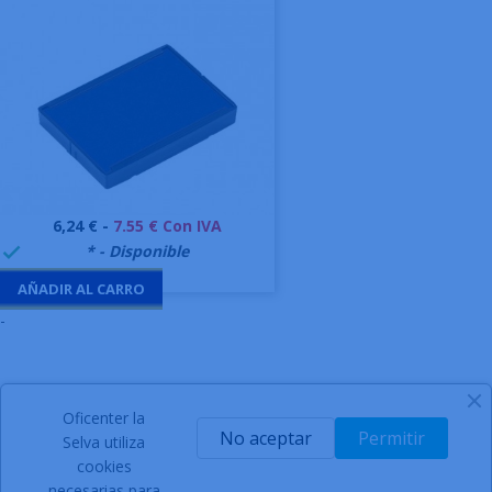
Precio
6,24 € -
7.55 € Con IVA
999995
* - Disponible

AÑADIR AL CARRO
-
Oficenter la
SIGN UP FOR NEWSLETTER
No aceptar
Permitir
Selva utiliza
cookies
necesarias para