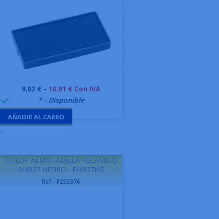
Precio
9,02 € -
10.91 € Con IVA
999995
* - Disponible

AÑADIR AL CARRO
-
COLOP ALMOHADILLA RECAMBIO
6/4927 NEGRO - E/4927NG
Ref.- F253376