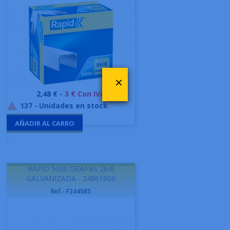
×
Precio
2,48 € -
3 € Con IVA
137
-
Unidades en stock

AÑADIR AL CARRO
-
RAPID 5000 GRAPAS 26/6
GALVANIZADA - 24861800
Ref.- F244585