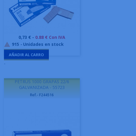
Precio
0,73 € -
0.88 € Con IVA
915
-
Unidades en stock

AÑADIR AL CARRO
-
PETRUS 1000 GRAPAS 22/6
GALVANIZADA - 55723
Ref.- F244516