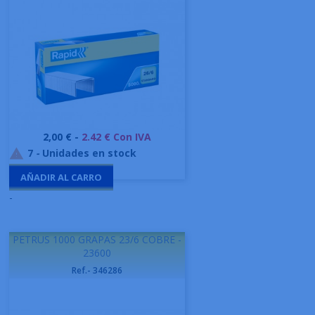
Precio
2,00 € -
2.42 € Con IVA
7
-
Unidades en stock

AÑADIR AL CARRO
-
PETRUS 1000 GRAPAS 23/6 COBRE -
23600
Ref.- 346286