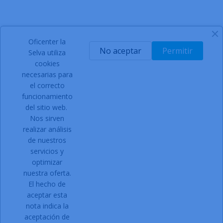
Oficenter la
SIGN UP FOR NEWSLETTER
No aceptar
Permitir
Selva utiliza
cookies
necesarias para
el correcto
Acepto las condiciones generales y la política de
funcionamiento
confidencialidad
del sitio web.
Nos sirven
Facebook
Instagram
realizar análisis
de nuestros
servicios y
optimizar
PRODUCTOS

nuestra oferta.
NUESTRA EMPRESA

El hecho de
Contacto:
aceptar esta
nota indica la
Dirección:
C/ Can Gallart, 11
aceptación de
17430 Santa Coloma de Farners