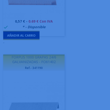
Precio
0,57 € -
0.69 € Con IVA
999995
* - Disponible

AÑADIR AL CARRO
-
FORPUS 1000 GRAPAS 24/6
GALVANIZADAS - FO61402
Ref.- 341190