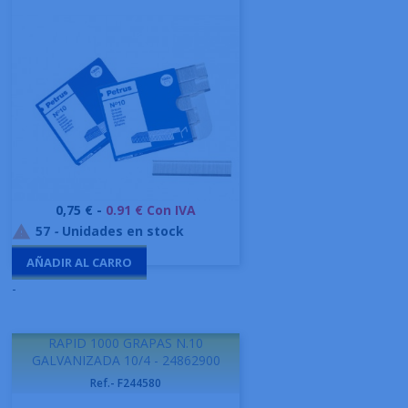
Precio
0,75 € -
0.91 € Con IVA
57
-
Unidades en stock

AÑADIR AL CARRO
-
RAPID 1000 GRAPAS N.10
GALVANIZADA 10/4 - 24862900
Ref.- F244580