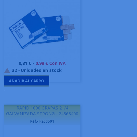
Precio
0,81 € -
0.98 € Con IVA
32
-
Unidades en stock

AÑADIR AL CARRO
-
RAPID 1000 GRAPAS 21/4
GALVANIZADA STRONG - 24863400
Ref.- F260501