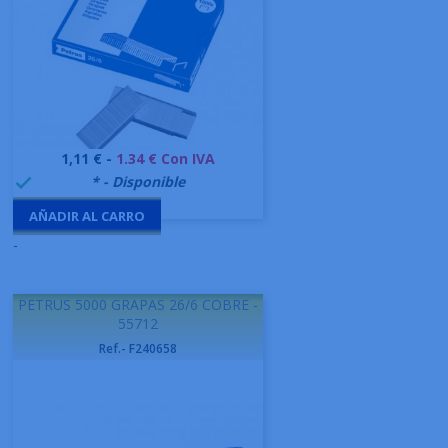
Precio
1,11 € -
1.34 € Con IVA
999995
* - Disponible

AÑADIR AL CARRO
-
PETRUS 5000 GRAPAS 26/6 COBRE -
55712
Ref.- F240658