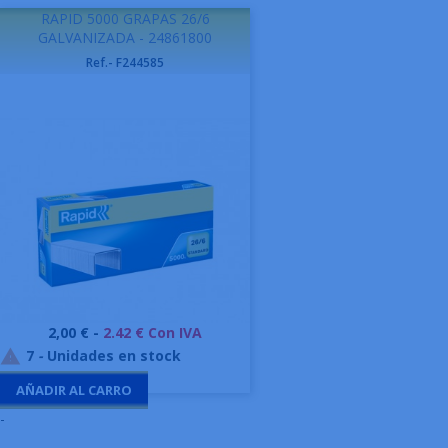
RAPID 5000 GRAPAS 26/6
GALVANIZADA - 24861800
Ref.- F244585
Precio
2,00 € -
2.42 € Con IVA
7
-
Unidades en stock

AÑADIR AL CARRO
-