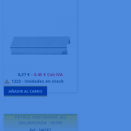
Precio
0,37 € -
0.45 € Con IVA
1222
-
Unidades en stock

AÑADIR AL CARRO
-
PETRUS 1000 GRAPAS 202
GALVANIZADA - 55700
Ref.- 346287