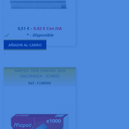
Precio
0,51 € -
0.62 € Con IVA
999995
* - Disponible

AÑADIR AL CARRO
-
MAPED 1000 GRAPAS 26/6
GALVANIZA - 324605
Ref.- F248006