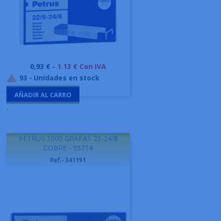
Precio
0,93 € -
1.13 € Con IVA
93
-
Unidades en stock

AÑADIR AL CARRO
-
PETRUS 1000 GRAPAS 22-24/8
COBRE - 55714
Ref.- 341191