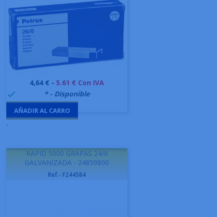
Precio
4,64 € -
5.61 € Con IVA
999995
* - Disponible

AÑADIR AL CARRO
-
RAPID 5000 GRAPAS 24/6
GALVANIZADA - 24859800
Ref.- F244584