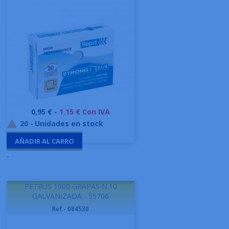
Precio
0,95 € -
1.15 € Con IVA
20
-
Unidades en stock

AÑADIR AL CARRO
-
PETRUS 1000 GRAPAS N.10
GALVANIZADA - 55706
Ref.- 084530