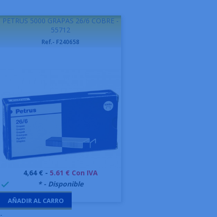
PETRUS 5000 GRAPAS 26/6 COBRE -
55712
Ref.- F240658
Precio
4,64 € -
5.61 € Con IVA
999995
* - Disponible

AÑADIR AL CARRO
-