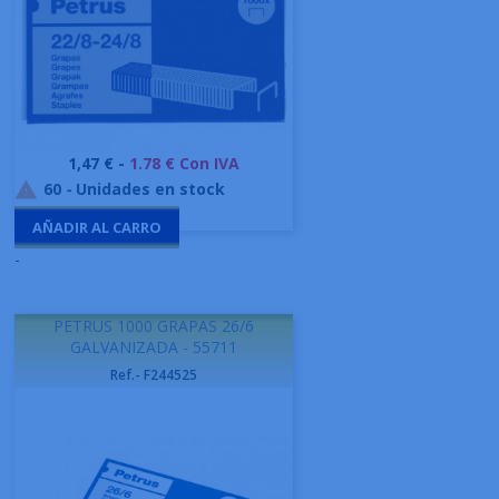
Precio
1,47 € -
1.78 € Con IVA
60
-
Unidades en stock

AÑADIR AL CARRO
-
PETRUS 1000 GRAPAS 26/6
GALVANIZADA - 55711
Ref.- F244525