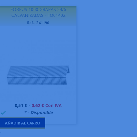
FORPUS 1000 GRAPAS 24/6
GALVANIZADAS - FO61402
Ref.- 341190
Precio
0,51 € -
0.62 € Con IVA
999995
* - Disponible

AÑADIR AL CARRO
-