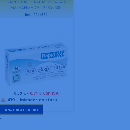
RAPID 1000 GRAPAS 22/6-24/6
GALVANIZADA - 24855600
Ref.- F244581
Precio
0,59 € -
0.71 € Con IVA
439
-
Unidades en stock

AÑADIR AL CARRO
-