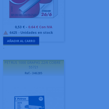
Precio
0,53 € -
0.64 € Con IVA
6425
-
Unidades en stock

AÑADIR AL CARRO
-
PETRUS 1000 GRAPAS 22/6 COBRE -
55721
Ref.- 346285