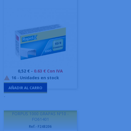
Precio
0,52 € -
0.63 € Con IVA
16
-
Unidades en stock

AÑADIR AL CARRO
-
FORPUS 1000 GRAPAS Nº10 -
FO61401
Ref.- F248206