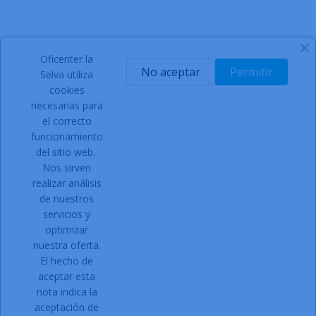
Oficenter la
SIGN UP FOR NEWSLETTER
No aceptar
Permitir
Selva utiliza
cookies
necesarias para
el correcto
Acepto las condiciones generales y la política de
funcionamiento
confidencialidad
del sitio web.
Nos sirven
Facebook
Instagram
realizar análisis
de nuestros
servicios y
optimizar
PRODUCTOS

nuestra oferta.
NUESTRA EMPRESA

El hecho de
Contacto:
aceptar esta
nota indica la
Dirección:
C/ Can Gallart, 11
aceptación de
17430 Santa Coloma de Farners