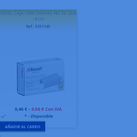
REXEL CAJA 1000 GRAPAS NO 56 26/6
- 6131
Ref.- F251149
Precio
0,46 € -
0.56 € Con IVA
999995
* - Disponible

AÑADIR AL CARRO
-