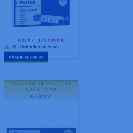
Precio
0,93 € -
1.13 € Con IVA
93
-
Unidades en stock

AÑADIR AL CARRO
-
PETRUS 1000 GRAPAS 22-24/8
COBRE - 55714
Ref.- 341191