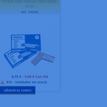
PETRUS 1000 GRAPAS 22/6 COBRE -
55721
Ref.- 346285
Precio
0,73 € -
0.88 € Con IVA
915
-
Unidades en stock

AÑADIR AL CARRO
-