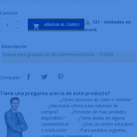
Cantidad
137
-
Unidades en

AÑADIR AL CARRO

stock
Descripcón
Grapas para grapadoras de sobremesa/oficina - 792069
Compartir
Tiene una pregunta acerca de este producto?
-
- ¿Otras opciones de color o medida?
- ¿Necesitas oferta para volumen de
compra?
- ¿Previsión de mas unidades
disponibles?
- ¿Tiene dudas en alguna
característica?
- ¿Eres un centro educativo
o institución?
- !Para pedidos urgentes,
consultenos previamente!