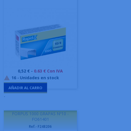
Precio
0,52 € -
0.63 € Con IVA
16
-
Unidades en stock

AÑADIR AL CARRO
-
FORPUS 1000 GRAPAS Nº10 -
FO61401
Ref.- F248206