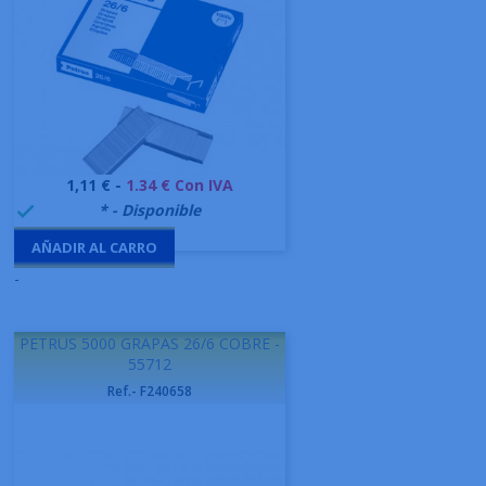
Precio
1,11 € -
1.34 € Con IVA
999995
* - Disponible

AÑADIR AL CARRO
-
PETRUS 5000 GRAPAS 26/6 COBRE -
55712
Ref.- F240658