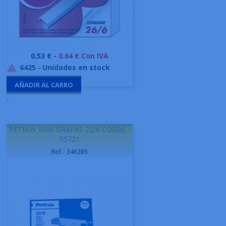
Precio
0,53 € -
0.64 € Con IVA
6425
-
Unidades en stock

AÑADIR AL CARRO
-
PETRUS 1000 GRAPAS 22/6 COBRE -
55721
Ref.- 346285