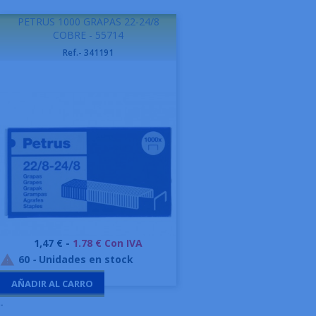
PETRUS 1000 GRAPAS 22-24/8
COBRE - 55714
Ref.- 341191
Precio
1,47 € -
1.78 € Con IVA
60
-
Unidades en stock

AÑADIR AL CARRO
-