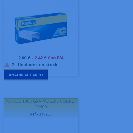
Precio
2,00 € -
2.42 € Con IVA
7
-
Unidades en stock

AÑADIR AL CARRO
-
PETRUS 1000 GRAPAS 23/6 COBRE -
23600
Ref.- 346286