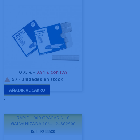
Precio
0,75 € -
0.91 € Con IVA
57
-
Unidades en stock

AÑADIR AL CARRO
-
RAPID 1000 GRAPAS N.10
GALVANIZADA 10/4 - 24862900
Ref.- F244580