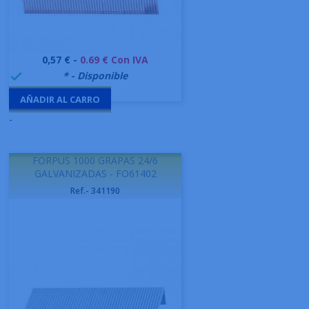
Precio
0,57 € -
0.69 € Con IVA
999995
* - Disponible

AÑADIR AL CARRO
-
FORPUS 1000 GRAPAS 24/6
GALVANIZADAS - FO61402
Ref.- 341190