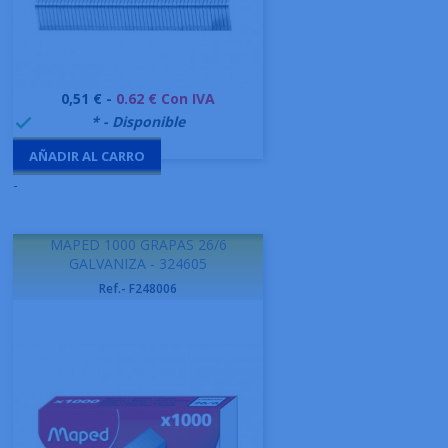
Precio
0,51 € -
0.62 € Con IVA
999995
* - Disponible

AÑADIR AL CARRO
-
MAPED 1000 GRAPAS 26/6
GALVANIZA - 324605
Ref.- F248006