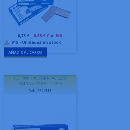
Precio
0,73 € -
0.88 € Con IVA
915
-
Unidades en stock

AÑADIR AL CARRO
-
PETRUS 1000 GRAPAS 22/6
GALVANIZADA - 55723
Ref.- F244516