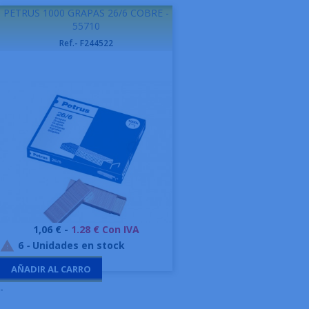
PETRUS 1000 GRAPAS 26/6 COBRE -
55710
Ref.- F244522
Precio
1,06 € -
1.28 € Con IVA
6
-
Unidades en stock

AÑADIR AL CARRO
-