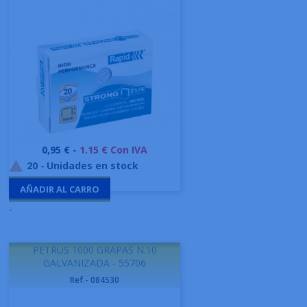
Precio
0,95 € -
1.15 € Con IVA
20
-
Unidades en stock

AÑADIR AL CARRO
-
PETRUS 1000 GRAPAS N.10
GALVANIZADA - 55706
Ref.- 084530