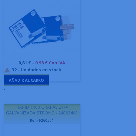
Precio
0,81 € -
0.98 € Con IVA
32
-
Unidades en stock

AÑADIR AL CARRO
-
RAPID 1000 GRAPAS 21/4
GALVANIZADA STRONG - 24863400
Ref.- F260501