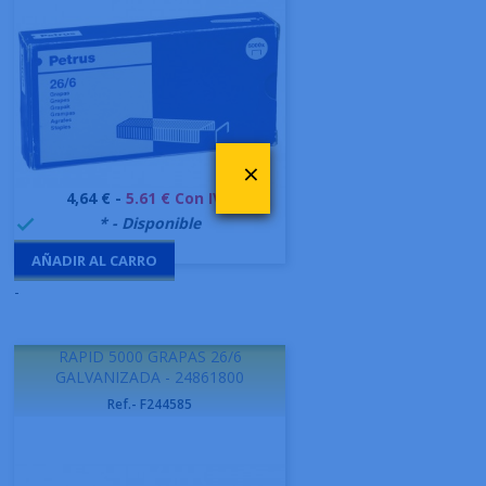
×
Precio
4,64 € -
5.61 € Con IVA
999995
* - Disponible

AÑADIR AL CARRO
-
RAPID 5000 GRAPAS 26/6
GALVANIZADA - 24861800
Ref.- F244585