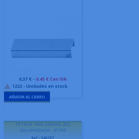
Precio
0,37 € -
0.45 € Con IVA
1222
-
Unidades en stock

AÑADIR AL CARRO
-
PETRUS 1000 GRAPAS 202
GALVANIZADA - 55700
Ref.- 346287