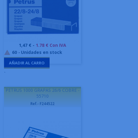
Precio
1,47 € -
1.78 € Con IVA
60
-
Unidades en stock

AÑADIR AL CARRO
-
PETRUS 1000 GRAPAS 26/6 COBRE -
55710
Ref.- F244522