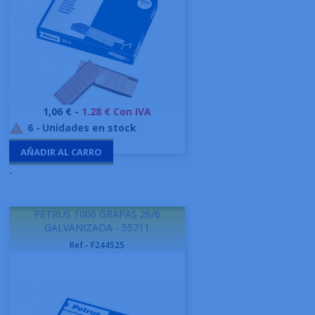
Precio
1,06 € -
1.28 € Con IVA
6
-
Unidades en stock

AÑADIR AL CARRO
-
PETRUS 1000 GRAPAS 26/6
GALVANIZADA - 55711
Ref.- F244525