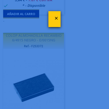
999995
* - Disponible

AÑADIR AL CARRO
×
-
COLOP ALMOHADILLA RECAMBIO
6/4915 NEGRO - E/0015NG
Ref.- F253372