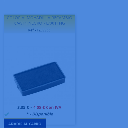
-
COLOP ALMOHADILLA RECAMBIO
6/4911 NEGRO - E/0011NG
Ref.- F253366
Precio
3,35 € -
4.05 € Con IVA
999995
* - Disponible

AÑADIR AL CARRO