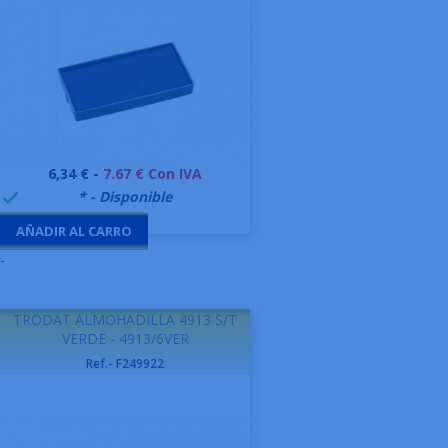
Precio
6,34 € -
7.67 € Con IVA
999995
* - Disponible

AÑADIR AL CARRO
-
TRODAT ALMOHADILLA 4913 S/T
VERDE - 4913/6VER
Ref.- F249922