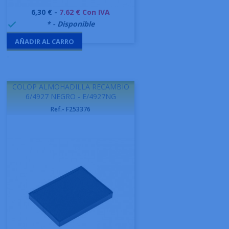
Precio
6,30 € -
7.62 € Con IVA
999995
* - Disponible

AÑADIR AL CARRO
-
COLOP ALMOHADILLA RECAMBIO
6/4927 NEGRO - E/4927NG
Ref.- F253376