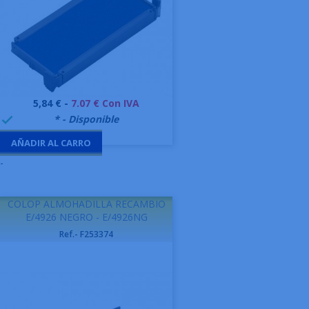
Precio
5,84 € -
7.07 € Con IVA
999995
* - Disponible

AÑADIR AL CARRO
-
COLOP ALMOHADILLA RECAMBIO
E/4926 NEGRO - E/4926NG
Ref.- F253374