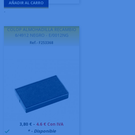
AÑADIR AL CARRO
-
COLOP ALMOHADILLA RECAMBIO
6/4912 NEGRO - E/0012NG
Ref.- F253368
Precio
3,80 € -
4.6 € Con IVA
999995
* - Disponible
