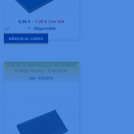
Precio
6,00 € -
7.26 € Con IVA
999995
* - Disponible

AÑADIR AL CARRO
-
COLOP ALMOHADILLA RECAMBIO
E/4926 NEGRO - E/4926NG
Ref.- F253374