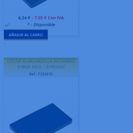
Precio
6,24 € -
7.55 € Con IVA
999995
* - Disponible

AÑADIR AL CARRO
-
COLOP ALMOHADILLA RECAMBIO
E/4926 AZUL - E/4926AZ
Ref.- F253373