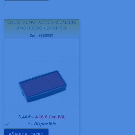
-
COLOP ALMOHADILLA RECAMBIO
6/4911 ROJO - E/0011RO
Ref.- F363939
Precio
3,44 € -
4.16 € Con IVA
999995
* - Disponible

AÑADIR AL CARRO