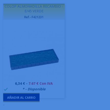
COLOP ALMOHADILLA RECAMBIO -
E/45 VERDE
Ref.- F421231
Precio
6,34 € -
7.67 € Con IVA
999995
* - Disponible

AÑADIR AL CARRO
-