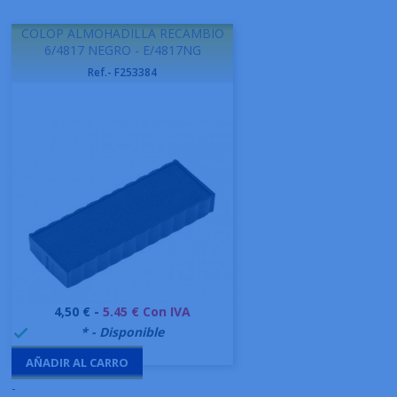
COLOP ALMOHADILLA RECAMBIO
6/4817 NEGRO - E/4817NG
Ref.- F253384
Precio
4,50 € -
5.45 € Con IVA
999995
* - Disponible

AÑADIR AL CARRO
-