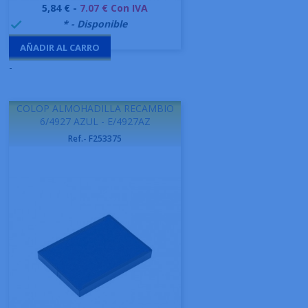
Precio
5,84 € -
7.07 € Con IVA
999995
* - Disponible

AÑADIR AL CARRO
-
COLOP ALMOHADILLA RECAMBIO
6/4927 AZUL - E/4927AZ
Ref.- F253375