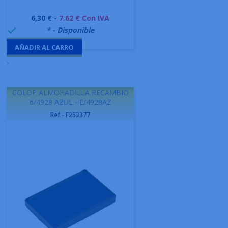
Precio
6,30 € -
7.62 € Con IVA
999995
* - Disponible

AÑADIR AL CARRO
-
COLOP ALMOHADILLA RECAMBIO
6/4928 AZUL - E/4928AZ
Ref.- F253377