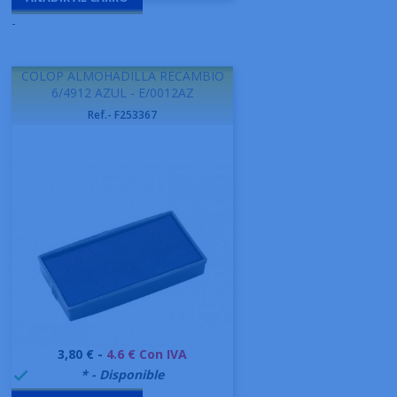
-
COLOP ALMOHADILLA RECAMBIO
6/4912 AZUL - E/0012AZ
Ref.- F253367
Precio
3,80 € -
4.6 € Con IVA
999995
* - Disponible
