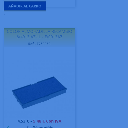
AÑADIR AL CARRO
-
COLOP ALMOHADILLA RECAMBIO
6/4913 AZUL - E/0013AZ
Ref.- F253369
Precio
4,53 € -
5.48 € Con IVA
999995
* - Disponible
