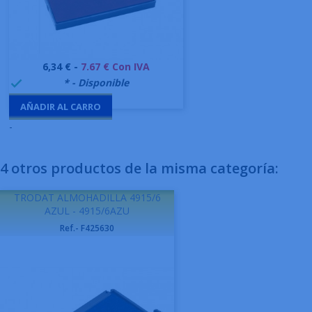
Precio
6,34 € -
7.67 € Con IVA
999995
* - Disponible

AÑADIR AL CARRO
-
4 otros productos de la misma categoría:
TRODAT ALMOHADILLA 4915/6
AZUL - 4915/6AZU
Ref.- F425630