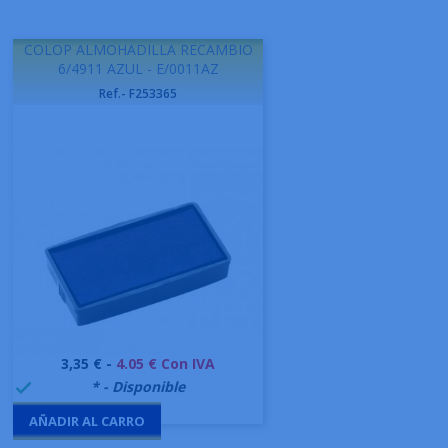
COLOP ALMOHADILLA RECAMBIO
6/4911 AZUL - E/0011AZ
Ref.- F253365
Precio
3,35 € -
4.05 € Con IVA
999995
* - Disponible

AÑADIR AL CARRO