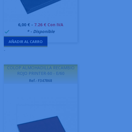
Precio
6,00 € -
7.26 € Con IVA
999995
* - Disponible

AÑADIR AL CARRO
-
COLOP ALMOHADILLA RECAMBIO
ROJO PRINTER-60 - E/60
Ref.- F347868