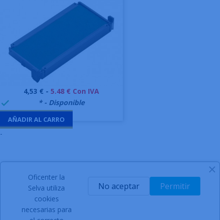
Precio
4,53 € -
5.48 € Con IVA
999995
* - Disponible

AÑADIR AL CARRO
-
Oficenter la
SIGN UP FOR NEWSLETTER
No aceptar
Permitir
Selva utiliza
cookies
necesarias para