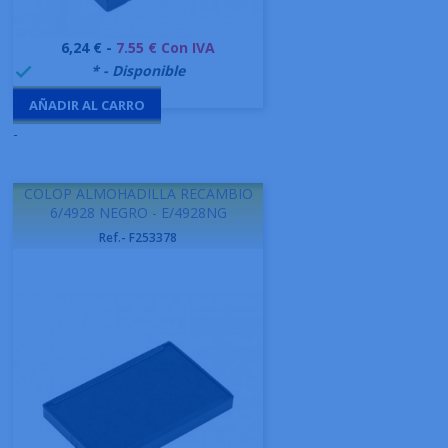
Precio
6,24 € -
7.55 € Con IVA
999995
* - Disponible

AÑADIR AL CARRO
-
COLOP ALMOHADILLA RECAMBIO
6/4928 NEGRO - E/4928NG
Ref.- F253378