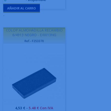
AÑADIR AL CARRO
-
COLOP ALMOHADILLA RECAMBIO
6/4913 NEGRO - E/0013NG
Ref.- F253370
Precio
4,53 € -
5.48 € Con IVA