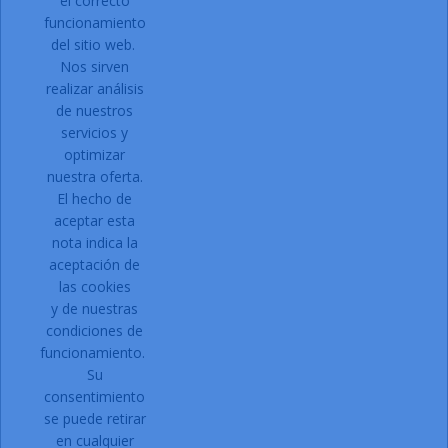
el correcto
Acepto las condiciones generales y la política de
funcionamiento
confidencialidad
del sitio web.
Nos sirven
Facebook
Instagram
realizar análisis
de nuestros
servicios y
optimizar
PRODUCTOS

nuestra oferta.
NUESTRA EMPRESA

El hecho de
Contacto:
aceptar esta
nota indica la
Dirección:
C/ Can Gallart, 11
aceptación de
17430 Santa Coloma de Farners
las cookies
Girona
y de nuestras
Email:
condiciones de
funcionamiento.
Su
Teléfono:
972 87 71 00
consentimiento
Solicitar acceso a la web.
se puede retirar
Registro:
en cualquier