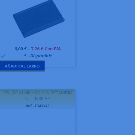
Precio
6,00 € -
7.26 € Con IVA
999995
* - Disponible

AÑADIR AL CARRO
-
COLOP ALMOHADILLA RECAMBIO
UL - E/38 AZ
Ref.- F343343