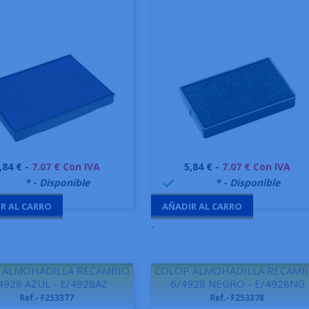
recio
Precio
,84 € -
7.07 € Con IVA
5,84 € -
7.07 € Con IVA
Vista rápida
Vista rápida


9995
* - Disponible
999995
* - Disponible

R AL CARRO
AÑADIR AL CARRO
-
 ALMOHADILLA RECAMBIO
COLOP ALMOHADILLA RECAMB
4928 AZUL - E/4928AZ
6/4928 NEGRO - E/4928NG
Ref.- F253377
Ref.- F253378