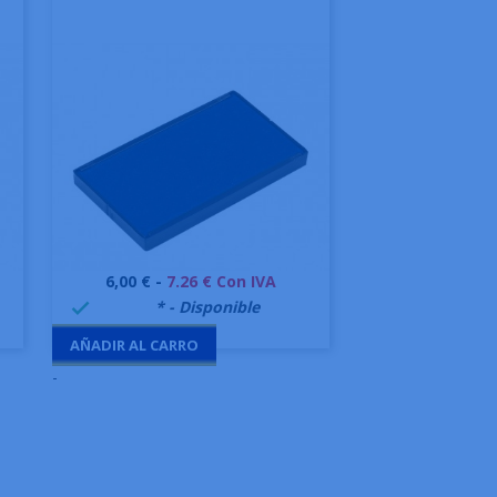
Precio
6,00 € -
7.26 € Con IVA
Vista rápida

999995
* - Disponible

AÑADIR AL CARRO
-