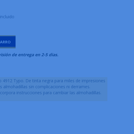
incluido
CARRO
visión de entrega en 2-5 dias.
o 4912 Typo. De tinta negra para miles de impresiones
s almohadillas sin complicaciones ni derrames.
corpora instrucciones para cambiar las almohadillas.