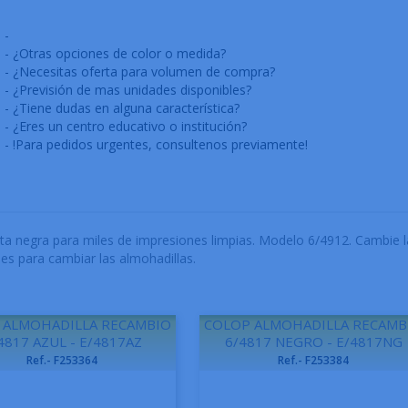
-
- ¿Otras opciones de color o medida?
- ¿Necesitas oferta para volumen de compra?
- ¿Previsión de mas unidades disponibles?
- ¿Tiene dudas en alguna característica?
- ¿Eres un centro educativo o institución?
- !Para pedidos urgentes, consultenos previamente!
ta negra para miles de impresiones limpias. Modelo 6/4912. Cambie l
es para cambiar las almohadillas.
 ALMOHADILLA RECAMBIO
COLOP ALMOHADILLA RECAMB
4817 AZUL - E/4817AZ
6/4817 NEGRO - E/4817NG
Ref.- F253364
Ref.- F253384