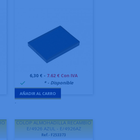
Precio
6,30 € -
7.62 € Con IVA
Vista rápida

999995
* - Disponible

AÑADIR AL CARRO
-
IO
COLOP ALMOHADILLA RECAMBIO
E/4926 AZUL - E/4926AZ
Ref.- F253373