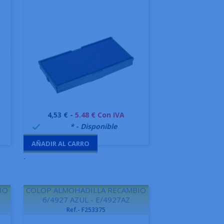
Precio
4,53 € -
5.48 € Con IVA
Vista rápida

999995
* - Disponible

AÑADIR AL CARRO
-
IO
COLOP ALMOHADILLA RECAMBIO
6/4927 AZUL - E/4927AZ
Ref.- F253375