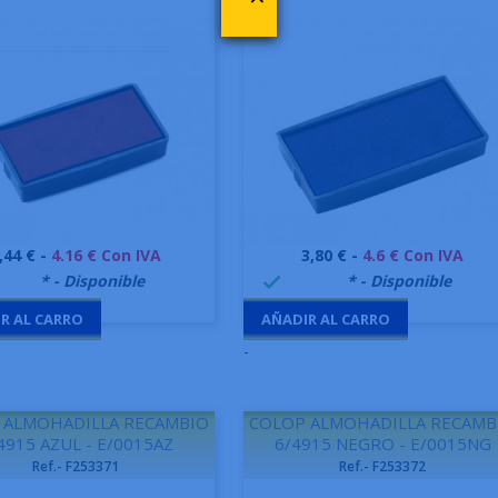
recio
Precio
,44 € -
4.16 € Con IVA
3,80 € -
4.6 € Con IVA
Vista rápida
Vista rápida


9995
* - Disponible
999995
* - Disponible

R AL CARRO
AÑADIR AL CARRO
-
 ALMOHADILLA RECAMBIO
COLOP ALMOHADILLA RECAMB
4915 AZUL - E/0015AZ
6/4915 NEGRO - E/0015NG
Ref.- F253371
Ref.- F253372