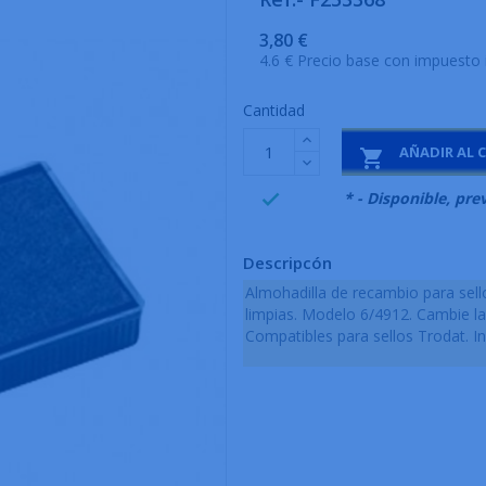
3,80 €
4.6 € Precio base con impuesto 
Cantidad
AÑADIR AL 

999995
* - Disponible, pre

Descripcón
Almohadilla de recambio para sell
limpias. Modelo 6/4912. Cambie la
Compatibles para sellos Trodat. In