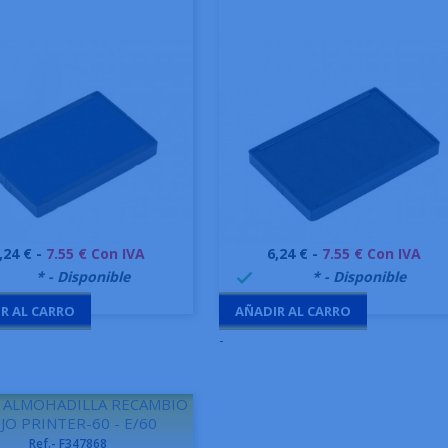
recio
Precio
,24 € -
7.55 € Con IVA
6,24 € -
7.55 € Con IVA
Vista rápida
Vista rápida


9995
* - Disponible
999995
* - Disponible

R AL CARRO
AÑADIR AL CARRO
-
 ALMOHADILLA RECAMBIO
JO PRINTER-60 - E/60
Ref.- F347868