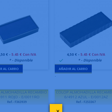
recio
Precio
,50 € -
5.45 € Con IVA
4,50 € -
5.45 € Con IVA
Vista rápida
Vista rápida


9995
* - Disponible
999995
* - Disponible

R AL CARRO
AÑADIR AL CARRO
-
 ALMOHADILLA RECAMBIO
COLOP ALMOHADILLA RECAMB
4911 ROJO - E/0011RO
6/4912 AZUL - E/0012AZ
Ref.- F363939
Ref.- F253367
×