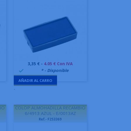
Precio
3,35 € -
4.05 € Con IVA
Vista rápida

999995
* - Disponible

AÑADIR AL CARRO
-
IO
COLOP ALMOHADILLA RECAMBIO
6/4913 AZUL - E/0013AZ
Ref.- F253369