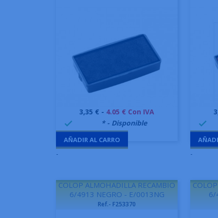
Precio
P
3,35 € -
4.05 € Con IVA
3
Vista rápida

999995
* - Disponible
99


AÑADIR AL CARRO
AÑADI
-
-
COLOP ALMOHADILLA RECAMBIO
COLOP
6/4913 NEGRO - E/0013NG
6/
Ref.- F253370