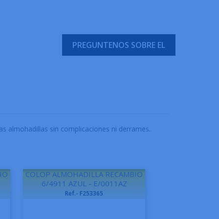
PREGUNTENOS SOBRE EL
as almohadillas sin complicaciones ni derrames.
IO
COLOP ALMOHADILLA RECAMBIO
6/4911 AZUL - E/0011AZ
Ref.- F253365