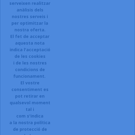
serveixen realitzar
anàlisis dels
Accepto el termes, condicions de servei i la política de
privacitat d'aquest lloc web.
nostres serveis i
per optimitzar la
Facebook
Instagram
nostra oferta.
El fet de acceptar
aquesta nota
indica l'acceptació
ARTICLES

de les cookies
i de les nostres
LA NOSTRA COMPANYIA

condicions de
CONTACTEU:
funcionament.
El vostre
Sol.licitar accés a la web.
consentiment es
Registreu-vos:
pot retirar en
qualsevol moment
Si esteu interessats en donar-vos
tal i
d\'alta a la nostra botiga,
com s'indica
a la nostra política
CLIQUEU AQUI.
de protecció de