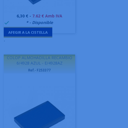
Preu
6,30 € -
7.62 € Amb IVA
999995
* - Disponible

AFEGIR A LA CISTELLA
-
COLOP ALMOHADILLA RECAMBIO
6/4928 AZUL - E/4928AZ
Ref.- F253377