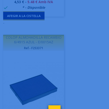
Preu
4,53 € -
5.48 € Amb IVA
999995
* - Disponible

AFEGIR A LA CISTELLA
-
COLOP ALMOHADILLA RECAMBIO
6/4915 AZUL - E/0015AZ
Ref.- F253371