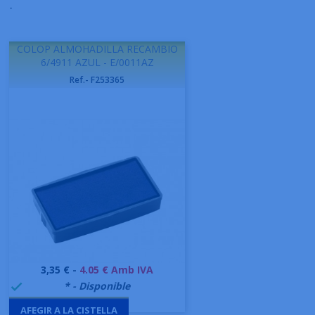
-
COLOP ALMOHADILLA RECAMBIO
6/4911 AZUL - E/0011AZ
Ref.- F253365
Preu
3,35 € -
4.05 € Amb IVA
999995
* - Disponible

AFEGIR A LA CISTELLA