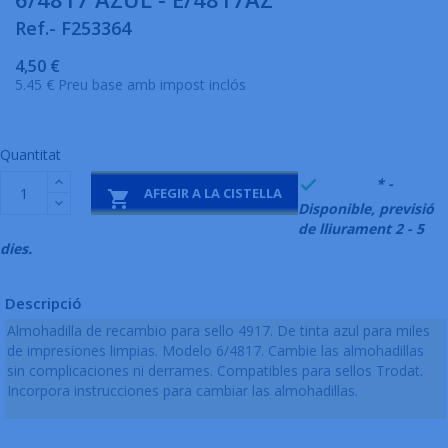
Ref.- F253364
4,50 €
5.45 € Preu base amb impost inclós
Quantitat
999995
* -

AFEGIR A LA CISTELLA

Disponible, previsió
de lliurament 2 - 5
dies.
Descripció
Almohadilla de recambio para sello 4917. De tinta azul para miles
de impresiones limpias. Modelo 6/4817. Cambie las almohadillas
sin complicaciones ni derrames. Compatibles para sellos Trodat.
Incorpora instrucciones para cambiar las almohadillas.