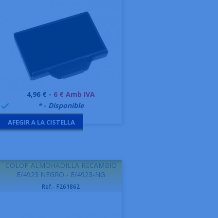
Preu
4,96 € -
6 € Amb IVA
999995
* - Disponible

AFEGIR A LA CISTELLA
-
COLOP ALMOHADILLA RECAMBIO
E/4923 NEGRO - E/4923-NG
Ref.- F261862