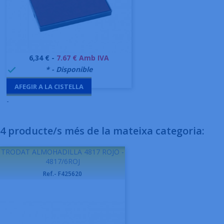
Preu
6,34 € -
7.67 € Amb IVA
999995
* - Disponible

AFEGIR A LA CISTELLA
-
4 producte/s més de la mateixa categoria:
TRODAT ALMOHADILLA 4817 ROJO -
4817/6ROJ
Ref.- F425620