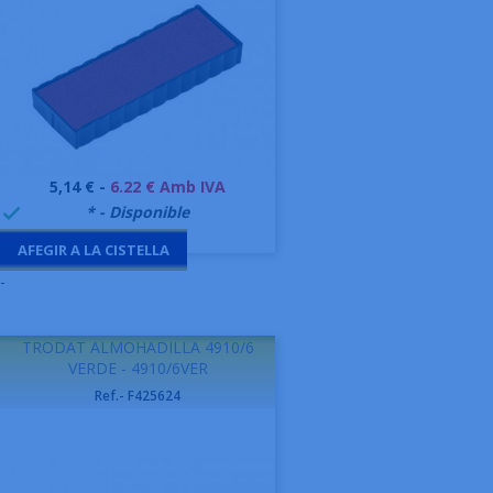
Preu
5,14 € -
6.22 € Amb IVA
999995
* - Disponible

AFEGIR A LA CISTELLA
-
TRODAT ALMOHADILLA 4910/6
VERDE - 4910/6VER
Ref.- F425624