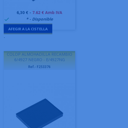
Preu
6,30 € -
7.62 € Amb IVA
999995
* - Disponible

AFEGIR A LA CISTELLA
-
COLOP ALMOHADILLA RECAMBIO
6/4927 NEGRO - E/4927NG
Ref.- F253376