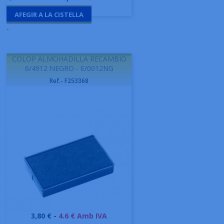
AFEGIR A LA CISTELLA
-
COLOP ALMOHADILLA RECAMBIO
6/4912 NEGRO - E/0012NG
Ref.- F253368
Preu
3,80 € -
4.6 € Amb IVA