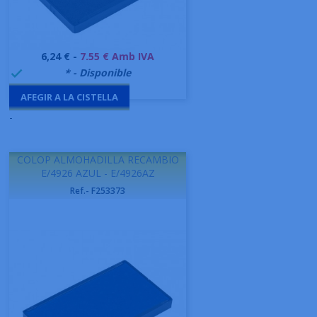
Preu
6,24 € -
7.55 € Amb IVA
999995
* - Disponible

AFEGIR A LA CISTELLA
-
COLOP ALMOHADILLA RECAMBIO
E/4926 AZUL - E/4926AZ
Ref.- F253373