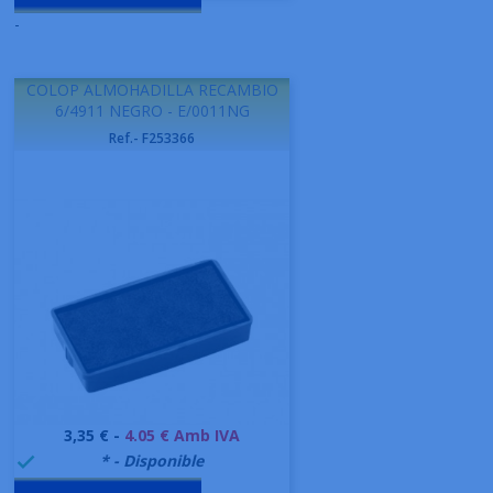
-
COLOP ALMOHADILLA RECAMBIO
6/4911 NEGRO - E/0011NG
Ref.- F253366
Preu
3,35 € -
4.05 € Amb IVA
999995
* - Disponible
