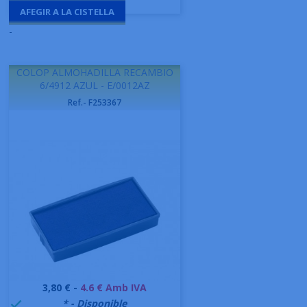
AFEGIR A LA CISTELLA
-
COLOP ALMOHADILLA RECAMBIO
6/4912 AZUL - E/0012AZ
Ref.- F253367
Preu
3,80 € -
4.6 € Amb IVA
999995
* - Disponible
