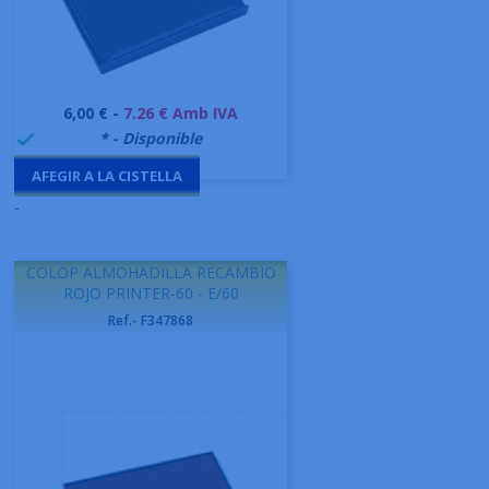
Preu
6,00 € -
7.26 € Amb IVA
999995
* - Disponible

AFEGIR A LA CISTELLA
-
COLOP ALMOHADILLA RECAMBIO
ROJO PRINTER-60 - E/60
Ref.- F347868