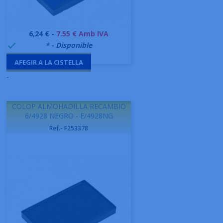
Preu
6,24 € -
7.55 € Amb IVA
999995
* - Disponible

AFEGIR A LA CISTELLA
-
COLOP ALMOHADILLA RECAMBIO
6/4928 NEGRO - E/4928NG
Ref.- F253378