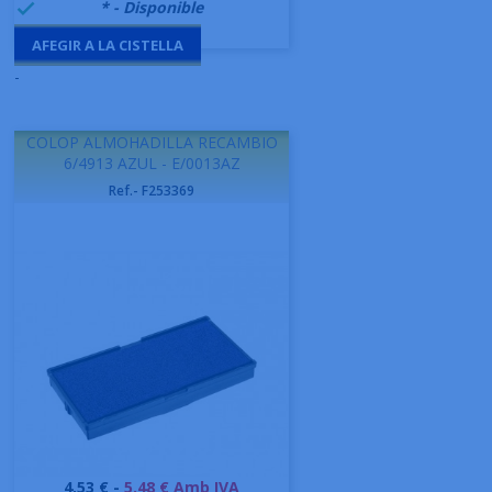
999995
* - Disponible

AFEGIR A LA CISTELLA
-
COLOP ALMOHADILLA RECAMBIO
6/4913 AZUL - E/0013AZ
Ref.- F253369
Preu
4,53 € -
5.48 € Amb IVA