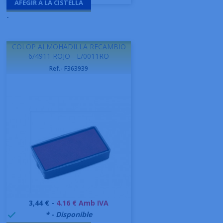
AFEGIR A LA CISTELLA
-
COLOP ALMOHADILLA RECAMBIO
6/4911 ROJO - E/0011RO
Ref.- F363939
Preu
3,44 € -
4.16 € Amb IVA
999995
* - Disponible
