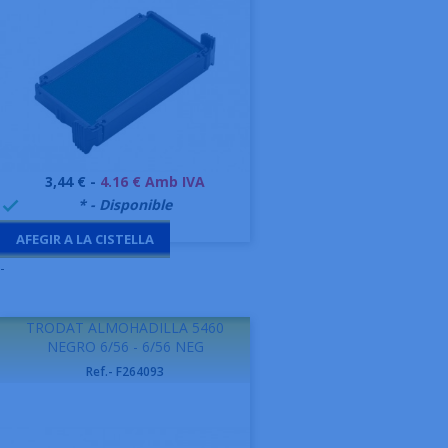
Preu
3,44 € -
4.16 € Amb IVA
999995
* - Disponible

AFEGIR A LA CISTELLA
-
TRODAT ALMOHADILLA 5460
NEGRO 6/56 - 6/56 NEG
Ref.- F264093