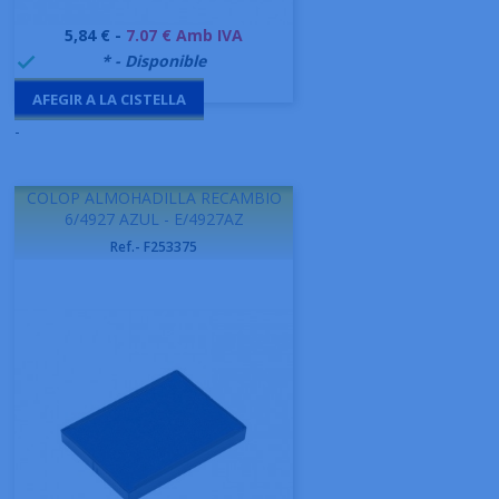
Preu
5,84 € -
7.07 € Amb IVA
999995
* - Disponible

AFEGIR A LA CISTELLA
-
COLOP ALMOHADILLA RECAMBIO
6/4927 AZUL - E/4927AZ
Ref.- F253375