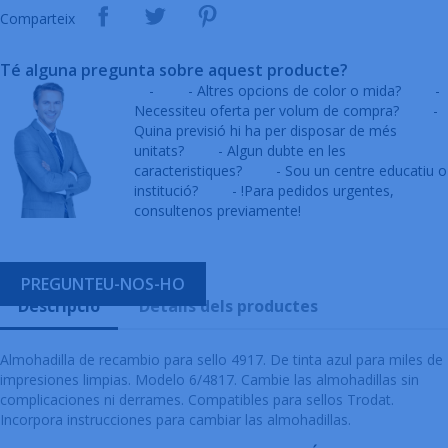
Comparteix
Té alguna pregunta sobre aquest producte?
-
- Altres opcions de color o mida?
-
Necessiteu oferta per volum de compra?
-
Quina previsió hi ha per disposar de més
unitats?
- Algun dubte en les
caracteristiques?
- Sou un centre educatiu o
institució?
- !Para pedidos urgentes,
consultenos previamente!
PREGUNTEU-NOS-HO
Descripció
Detalls dels productes
Almohadilla de recambio para sello 4917. De tinta azul para miles de
impresiones limpias. Modelo 6/4817. Cambie las almohadillas sin
complicaciones ni derrames. Compatibles para sellos Trodat.
Incorpora instrucciones para cambiar las almohadillas.