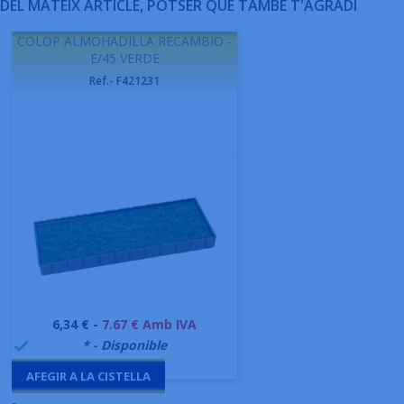
DEL MATEIX ARTICLE, POTSER QUE TAMBÉ T'AGRADI
COLOP ALMOHADILLA RECAMBIO -
E/45 VERDE
Ref.- F421231
Preu
6,34 € -
7.67 € Amb IVA
999995
* - Disponible

AFEGIR A LA CISTELLA
-