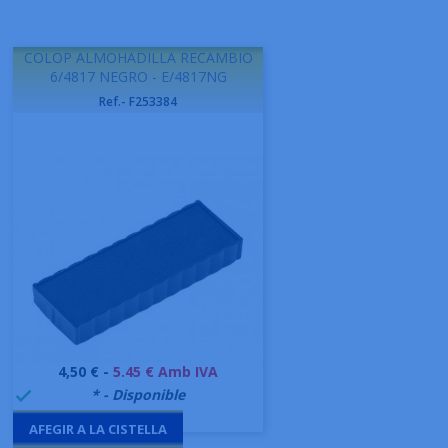
COLOP ALMOHADILLA RECAMBIO
6/4817 NEGRO - E/4817NG
Ref.- F253384
Preu
4,50 € -
5.45 € Amb IVA
999995
* - Disponible

AFEGIR A LA CISTELLA