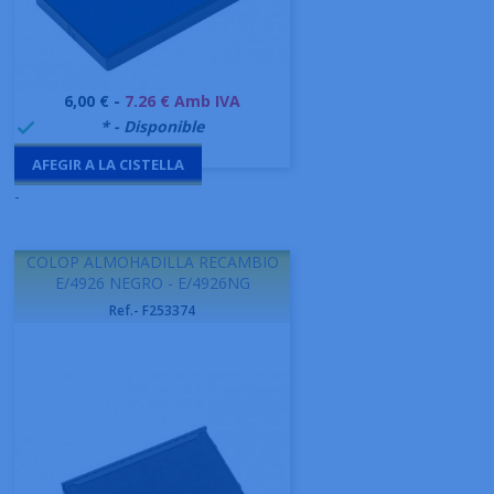
Preu
6,00 € -
7.26 € Amb IVA
999995
* - Disponible

AFEGIR A LA CISTELLA
-
COLOP ALMOHADILLA RECAMBIO
E/4926 NEGRO - E/4926NG
Ref.- F253374