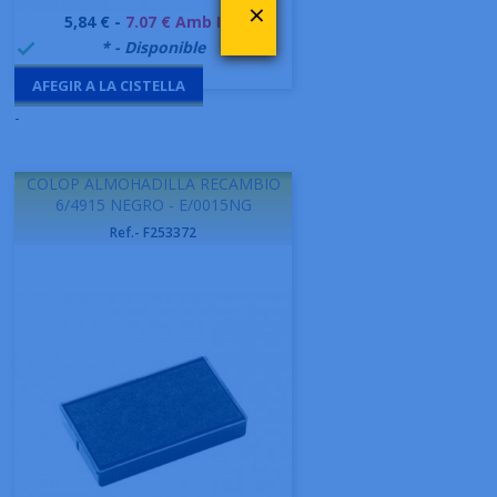
×
Preu
5,84 € -
7.07 € Amb IVA
999995
* - Disponible

AFEGIR A LA CISTELLA
-
COLOP ALMOHADILLA RECAMBIO
6/4915 NEGRO - E/0015NG
Ref.- F253372