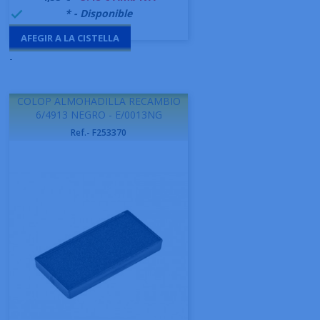
999995
* - Disponible

AFEGIR A LA CISTELLA
-
COLOP ALMOHADILLA RECAMBIO
6/4913 NEGRO - E/0013NG
Ref.- F253370