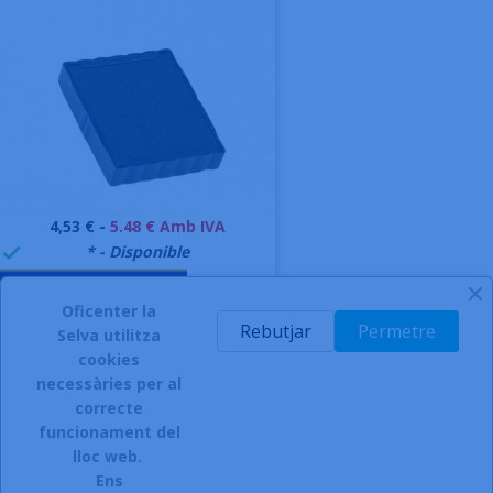
Preu
4,53 € -
5.48 € Amb IVA
999995
* - Disponible

AFEGIR A LA CISTELLA
Oficenter la
-
Rebutjar
Permetre
Selva utilitza
cookies
necessàries per al
correcte
funcionament del
INSCRIURE'S AL BUTLLETÍ
lloc web.
Ens