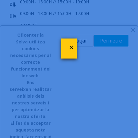
09:00H - 13:00H // 15:00H - 19:00H
Dij.
09:00H - 13:00H // 15:00H - 17:00H
Div.
TANCAT
Dis.
Oficenter la
TANCAT
Diu.
Rebutjar
Permetre
Selva utilitza
×
cookies
necessàries per al
correcte
funcionament del
INSCRIURE'S AL BUTLLETÍ
lloc web.
Ens
serveixen realitzar
anàlisis dels
Accepto el termes, condicions de servei i la política de
privacitat d'aquest lloc web.
nostres serveis i
per optimitzar la
Facebook
Instagram
nostra oferta.
El fet de acceptar
aquesta nota
indica l'acceptació