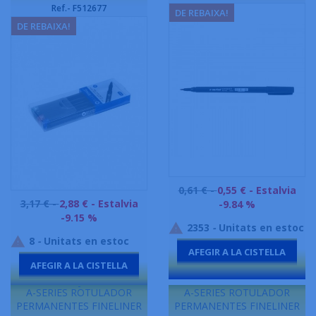
Ref.- F512677
DE REBAIXA!
DE REBAIXA!
Preu
0,61 € -
0,55 €
- Estalvia
Preu
3,17 € -
2,88 €
- Estalvia
base
-9.84 %
base
-9.15 %
2353
-
Unitats en estoc

8
-
Unitats en estoc

AFEGIR A LA CISTELLA
AFEGIR A LA CISTELLA
-
-
A-SERIES ROTULADOR
A-SERIES ROTULADOR
PERMANENTES FINELINER
PERMANENTES FINELINER