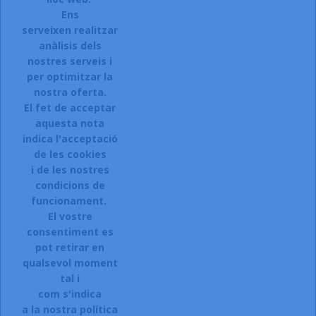
Ens
serveixen realitzar
anàlisis dels
Accepto el termes, condicions de servei i la política de
privacitat d'aquest lloc web.
nostres serveis i
per optimitzar la
Facebook
Instagram
nostra oferta.
El fet de acceptar
aquesta nota
indica l'acceptació
ARTICLES

de les cookies
i de les nostres
LA NOSTRA COMPANYIA

condicions de
CONTACTEU:
funcionament.
El vostre
Sol.licitar accés a la web.
consentiment es
Registreu-vos:
pot retirar en
qualsevol moment
Si esteu interessats en donar-vos
tal i
d\'alta a la nostra botiga,
com s'indica
a la nostra política
CLIQUEU AQUI.