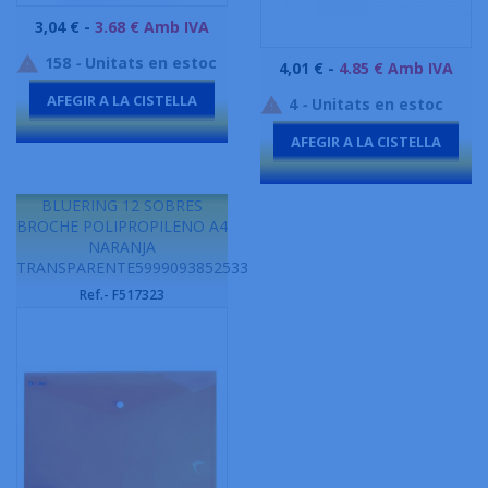
Preu
3,04 € -
3.68 € Amb IVA
158
-
Unitats en estoc

Preu
4,01 € -
4.85 € Amb IVA
AFEGIR A LA CISTELLA
4
-
Unitats en estoc

-
AFEGIR A LA CISTELLA
-
BLUERING 12 SOBRES
BROCHE POLIPROPILENO A4
NARANJA
TRANSPARENTE5999093852533
Ref.- F517323