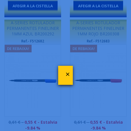
AFEGIR A LA CISTELLA
AFEGIR A LA CISTELLA
-
-
A-SERIES ROTULADOR
A-SERIES ROTULADOR
PERMANENTES FINELINER
PERMANENTES FINELINER
1MM AZUL BR200292
1MM ROJO BR200308
Ref.- F512682
Ref.- F512683
DE REBAIXA!
DE REBAIXA!
×
Preu
Preu
0,61 € -
0,55 €
- Estalvia
0,61 € -
0,55 €
- Estalvia
base
base
-9.84 %
-9.84 %