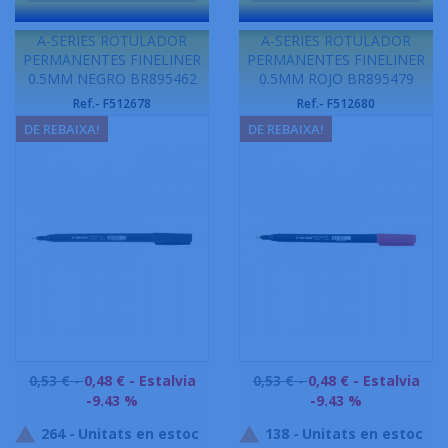
-
-
A-SERIES ROTULADOR
A-SERIES ROTULADOR
PERMANENTES FINELINER
PERMANENTES FINELINER
0.5MM NEGRO BR895462
0.5MM ROJO BR895479
Ref.- F512678
Ref.- F512680
DE REBAIXA!
DE REBAIXA!
Preu
Preu
0,53 € -
0,48 €
- Estalvia
0,53 € -
0,48 €
- Estalvia
base
base
-9.43 %
-9.43 %
264
-
Unitats en estoc
138
-
Unitats en estoc

