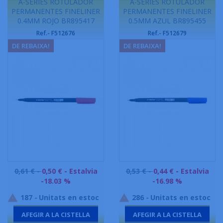
A-SERIES ROTULADOR
A-SERIES ROTULADOR
PERMANENTES FINELINER
PERMANENTES FINELINER
0.4MM ROJO BR895417
0.5MM AZUL BR895455
Ref.- F512676
Ref.- F512679
DE REBAIXA!
DE REBAIXA!
Preu
Preu
0,61 € -
0,50 €
- Estalvia
0,53 € -
0,44 €
- Estalvia
base
base
-18.03 %
-16.98 %
187
-
Unitats en estoc
286
-
Unitats en estoc


AFEGIR A LA CISTELLA
AFEGIR A LA CISTELLA