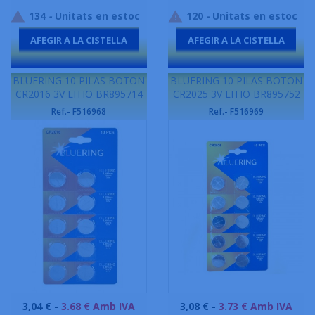
134
-
Unitats en estoc
120
-
Unitats en estoc


AFEGIR A LA CISTELLA
AFEGIR A LA CISTELLA
-
-
BLUERING 10 PILAS BOTON
BLUERING 10 PILAS BOTON
CR2016 3V LITIO BR895714
CR2025 3V LITIO BR895752
Ref.- F516968
Ref.- F516969
Preu
Preu
3,04 € -
3.68 € Amb IVA
3,08 € -
3.73 € Amb IVA