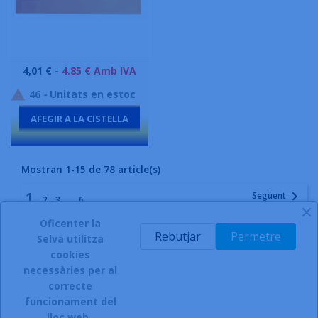
Preu
4,01 € -
4.85 € Amb IVA
46
-
Unitats en estoc

AFEGIR A LA CISTELLA
-
Mostran 1-15 de 78 article(s)
1

Següent
…
2
3
6
Oficenter la
Rebutjar
Permetre
Torna a l'inici

Selva utilitza
cookies
necessàries per al
correcte
funcionament del
INSCRIURE'S AL BUTLLETÍ
lloc web.