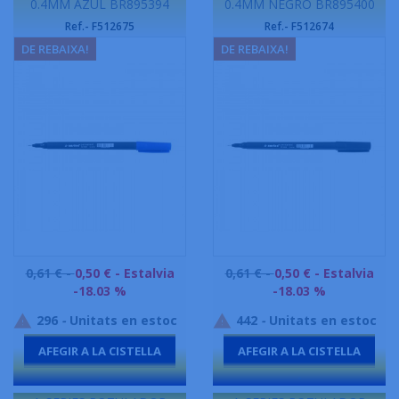
0.4MM AZUL BR895394
0.4MM NEGRO BR895400
Ref.- F512675
Ref.- F512674
DE REBAIXA!
DE REBAIXA!
Preu
Preu
0,61 € -
0,50 €
- Estalvia
0,61 € -
0,50 €
- Estalvia
base
base
-18.03 %
-18.03 %
296
-
Unitats en estoc
442
-
Unitats en estoc


AFEGIR A LA CISTELLA
AFEGIR A LA CISTELLA
-
-