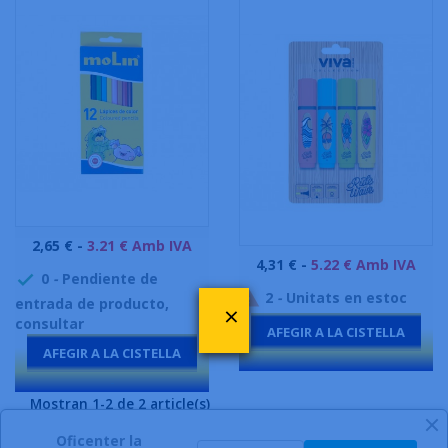
Preu
2,65 € -
3.21 € Amb IVA
Preu
4,31 € -
5.22 € Amb IVA
0
-
Pendiente de

2
-
Unitats en estoc

entrada de producto,
×
consultar
AFEGIR A LA CISTELLA
AFEGIR A LA CISTELLA
-
-
Mostran 1-2 de 2 article(s)
Oficenter la