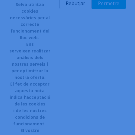
Rebutjar
Permetre
Torna a l'inici

Selva utilitza
cookies
necessàries per al
correcte
funcionament del
INSCRIURE'S AL BUTLLETÍ
lloc web.
Ens
serveixen realitzar
anàlisis dels
Accepto el termes, condicions de servei i la política de
privacitat d'aquest lloc web.
nostres serveis i
per optimitzar la
Facebook
Instagram
nostra oferta.
El fet de acceptar
aquesta nota
indica l'acceptació
ARTICLES

de les cookies
i de les nostres
LA NOSTRA COMPANYIA

condicions de
CONTACTEU:
funcionament.
El vostre