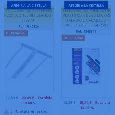
AFEGIR A LA CISTELLA
AFEGIR A LA CISTELLA
FELLOWES 100 FÁSTENERS
FELLOWES 100 FUNDAS DE
-
-
PLASTICO 100MM BLANCO -
PLASTIFICAR DE 80 MICRAS
0089701
TALADRADA ACABADO
BRILLO 228X303 5452502
Ref.- F347180
Ref.- F363817
DE REBAIXA!
DE REBAIXA!
Preu
22,89 € -
20,49 €
- Estalvia
Preu
base
18,26 € -
15,84 €
- Estalvia
-10.48 %
base
-13.25 %
5
-
Unitats en estoc
