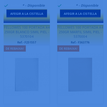
999995
* - Disponible
999995
* - Disponible


AFEGIR A LA CISTELLA
AFEGIR A LA CISTELLA
-
-
FELLOWES 100 PORTADA A4
FELLOWES 100 PORTADA A4
250GR BLANCO SIMIL PIEL -
250GR MARFIL SIMIL PIEL -
5370104
5370004
Ref.- F251557
Ref.- F363776
DE REBAIXA!
DE REBAIXA!