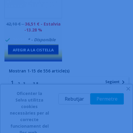
Preu
42,10 € -
36,51 €
- Estalvia
base
-13.28 %
999995
* - Disponible

AFEGIR A LA CISTELLA
-
Mostran 1-15 de 556 article(s)
1

Següent
…
2
3
38
Oficenter la
Rebutjar
Permetre
Torna a l'inici

Selva utilitza
cookies
necessàries per al
correcte
funcionament del
INSCRIURE'S AL BUTLLETÍ
lloc web.