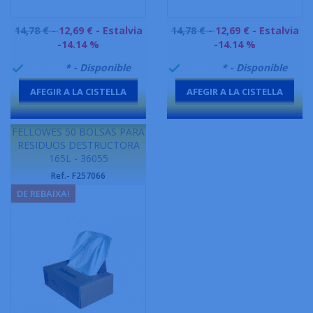
Preu
Preu
14,78 € -
12,69 €
- Estalvia
14,78 € -
12,69 €
- Estalvia
base
base
-14.14 %
-14.14 %
999995
* - Disponible
999995
* - Disponible


AFEGIR A LA CISTELLA
AFEGIR A LA CISTELLA
-
-
FELLOWES 50 BOLSAS PARA
RESIDUOS DESTRUCTORA
165L - 36055
Ref.- F257066
DE REBAIXA!