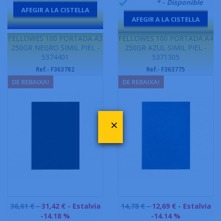
999995
* - Disponible

AFEGIR A LA CISTELLA
AFEGIR A LA CISTELLA
-
-
FELLOWES 100 PORTADA A3
FELLOWES 100 PORTADA A4
250GR NEGRO SIMIL PIEL -
250GR AZUL SIMIL PIEL -
5374401
5371305
Ref.- F363782
Ref.- F363775
DE REBAIXA!
DE REBAIXA!
×
Preu
Preu
36,61 € -
31,42 €
- Estalvia
14,78 € -
12,69 €
- Estalvia
base
base
-14.18 %
-14.14 %