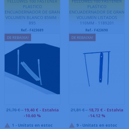
FELLOWES 100 FÁSTENER
FELLOWES 100 FÁSTENER
-
PLASTICO
PLASTICO
ENCUADERNADOR DE GRAN
ENCUADERNADOR DE GRAN
VOLUMEN BLANCO 85MM -
VOLUMEN LISTADOS
895
110MM - 1189201
Ref.- F423689
Ref.- F423690
DE REBAIXA!
DE REBAIXA!
Preu
Preu
21,70 € -
19,40 €
- Estalvia
21,81 € -
18,73 €
- Estalvia
base
base
-10.60 %
-14.12 %
1
-
Unitats en estoc
9
-
Unitats en estoc

