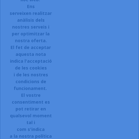
Ens
serveixen realitzar
anàlisis dels
Accepto el termes, condicions de servei i la política de
privacitat d'aquest lloc web.
nostres serveis i
per optimitzar la
Facebook
Instagram
nostra oferta.
El fet de acceptar
aquesta nota
indica l'acceptació
ARTICLES

de les cookies
i de les nostres
LA NOSTRA COMPANYIA

condicions de
CONTACTEU:
funcionament.
El vostre
Sol.licitar accés a la web.
consentiment es
Registreu-vos:
pot retirar en
qualsevol moment
Si esteu interessats en donar-vos
tal i
d\'alta a la nostra botiga,
com s'indica
a la nostra política
CLIQUEU AQUI.