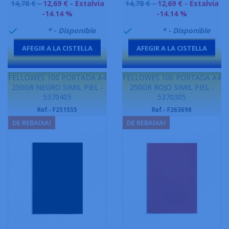
Preu
Preu
14,78 € -
12,69 €
- Estalvia
14,78 € -
12,69 €
- Estalvia
base
base
-14.14 %
-14.14 %
999995
* - Disponible
999995
* - Disponible


AFEGIR A LA CISTELLA
AFEGIR A LA CISTELLA
-
-
FELLOWES 100 PORTADA A4
FELLOWES 100 PORTADA A4
250GR NEGRO SIMIL PIEL -
250GR ROJO SIMIL PIEL -
5370405
5370305
Ref.- F251555
Ref.- F263698
DE REBAIXA!
DE REBAIXA!