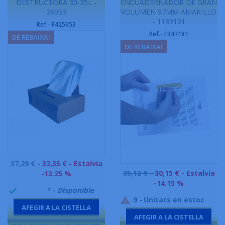
DESTRUCTORA 30-35L -
ENCUADERNADOR DE GRAN
36053
VOLUMEN 97MM AMARILLO
- 1189101
Ref.- F425653
Ref.- F347181
DE REBAIXA!
DE REBAIXA!
Preu
37,29 € -
32,35 €
- Estalvia
Preu
base
35,12 € -
30,15 €
- Estalvia
-13.25 %
base
-14.15 %
999995
* - Disponible

9
-
Unitats en estoc

AFEGIR A LA CISTELLA
AFEGIR A LA CISTELLA
-