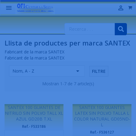


Llista de productes per marca SANTEX
Fabricant de la marca SANTEX
Fabricant de la marca SANTEX

Nom, A - Z
FILTRE
Mostran 1-7 de 7 article(s)
SANTEX 100 GUANTES DE
SANTEX 100 GUANTES
NITRILO SIN POLVO TALL XL
LATEX SIN POLVO TALLA L
AZUL GD20B T.XL
COLOR NATURAL GD05ND-
L
Ref.- F533186
Ref.- F536127