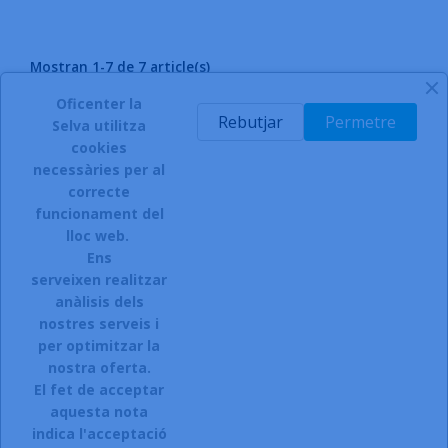
Mostran 1-7 de 7 article(s)
Oficenter la
Rebutjar
Permetre
Torna a l'inici

Selva utilitza
cookies
necessàries per al
correcte
funcionament del
INSCRIURE'S AL BUTLLETÍ
lloc web.
Ens
serveixen realitzar
anàlisis dels
Accepto el termes, condicions de servei i la política de
privacitat d'aquest lloc web.
nostres serveis i
per optimitzar la
Facebook
Instagram
nostra oferta.
El fet de acceptar
aquesta nota
indica l'acceptació