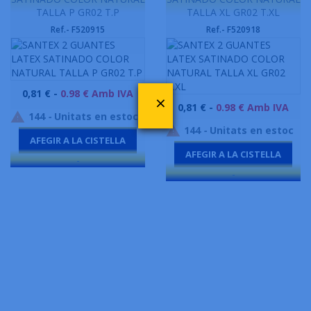
TALLA P GR02 T.P
TALLA XL GR02 T.XL
Ref.- F520915
Ref.- F520918
Preu
0,81 € -
0.98 € Amb IVA
×
Preu
0,81 € -
0.98 € Amb IVA
144
-
Unitats en estoc

144
-
Unitats en estoc

AFEGIR A LA CISTELLA
AFEGIR A LA CISTELLA
-
-