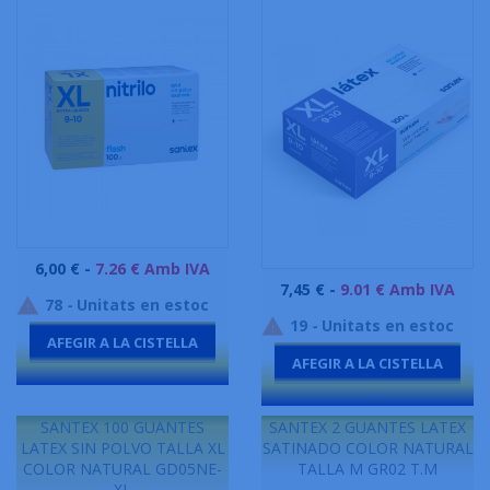
Preu
6,00 € -
7.26 € Amb IVA
Preu
7,45 € -
9.01 € Amb IVA
78
-
Unitats en estoc

19
-
Unitats en estoc

AFEGIR A LA CISTELLA
AFEGIR A LA CISTELLA
-
-
SANTEX 100 GUANTES
SANTEX 2 GUANTES LATEX
LATEX SIN POLVO TALLA XL
SATINADO COLOR NATURAL
COLOR NATURAL GD05NE-
TALLA M GR02 T.M
XL