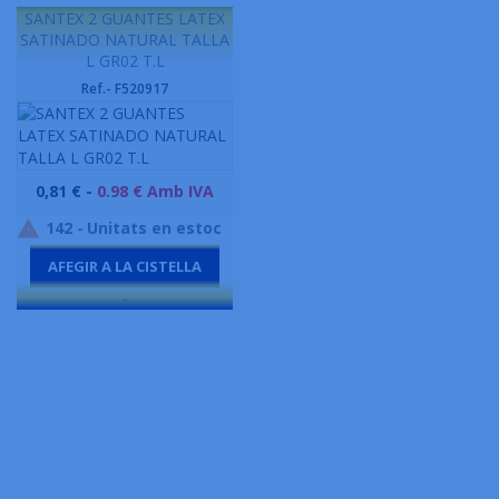
SANTEX 2 GUANTES LATEX
SATINADO NATURAL TALLA
L GR02 T.L
Ref.- F520917
Preu
0,81 € -
0.98 € Amb IVA
142
-
Unitats en estoc

AFEGIR A LA CISTELLA
-