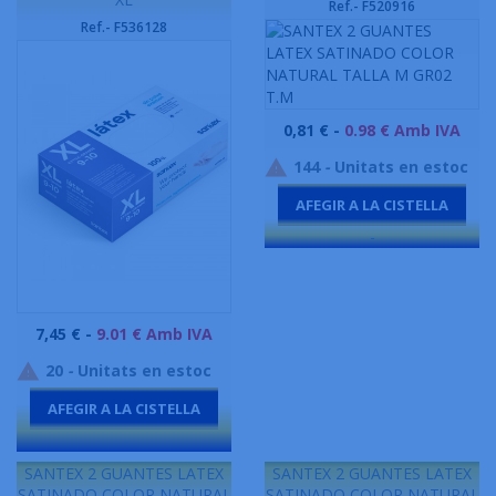
Ref.- F520916
Ref.- F536128
Preu
0,81 € -
0.98 € Amb IVA
144
-
Unitats en estoc

AFEGIR A LA CISTELLA
-
Preu
7,45 € -
9.01 € Amb IVA
20
-
Unitats en estoc

AFEGIR A LA CISTELLA
-
SANTEX 2 GUANTES LATEX
SANTEX 2 GUANTES LATEX
SATINADO COLOR NATURAL
SATINADO COLOR NATURAL