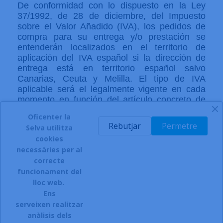
De conformidad con lo dispuesto en la Ley
37/1992, de 28 de diciembre, del Impuesto
sobre el Valor Añadido (IVA), los pedidos de
compra para su entrega y/o prestación se
entenderán localizados en el territorio de
aplicación del IVA español si la dirección de
entrega está en territorio español salvo
Canarias, Ceuta y Melilla. El tipo de IVA
aplicable será el legalmente vigente en cada
momento en función del artículo concreto de
que se trate.
Oficenter la
Rebutjar
Permetre
Selva utilitza
cookies
necessàries per al
correcte
funcionament del
INSCRIURE'S AL BUTLLETÍ
lloc web.
Ens
serveixen realitzar
anàlisis dels
Accepto el termes, condicions de servei i la política de