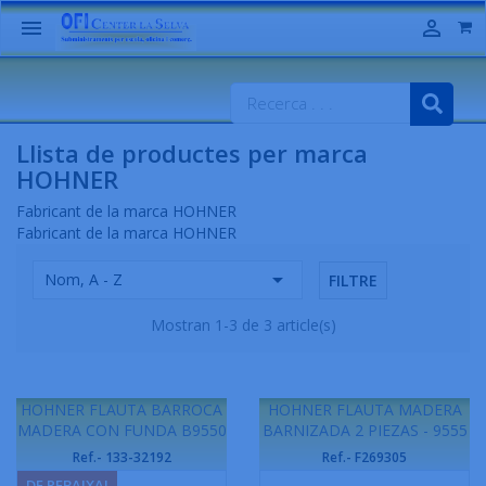


Llista de productes per marca
HOHNER
Fabricant de la marca HOHNER
Fabricant de la marca HOHNER

Nom, A - Z
FILTRE
Mostran 1-3 de 3 article(s)
HOHNER FLAUTA BARROCA
HOHNER FLAUTA MADERA
MADERA CON FUNDA B9550
BARNIZADA 2 PIEZAS - 9555
Ref.- 133-32192
Ref.- F269305
DE REBAIXA!