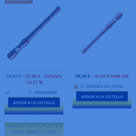
Preu
Preu
30,81 € -
27,00 €
- Estalvia
39,36 € -
47.63 € Amb IVA
base
-12.37 %
2
-
Unitats en estoc

999995
* - Disponible

AFEGIR A LA CISTELLA
AFEGIR A LA CISTELLA
-
-
HOHNER FLAUTA PLASTICO
FUNDA VERDE 1 PIEZA -