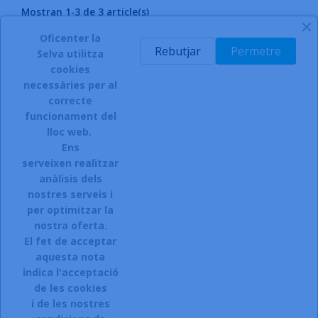
Mostran 1-3 de 3 article(s)
Oficenter la
Rebutjar
Permetre
Torna a l'inici

Selva utilitza
cookies
necessàries per al
correcte
funcionament del
INSCRIURE'S AL BUTLLETÍ
lloc web.
Ens
serveixen realitzar
anàlisis dels
Accepto el termes, condicions de servei i la política de
privacitat d'aquest lloc web.
nostres serveis i
per optimitzar la
Facebook
Instagram
nostra oferta.
El fet de acceptar
aquesta nota
indica l'acceptació
ARTICLES

de les cookies
i de les nostres
LA NOSTRA COMPANYIA
