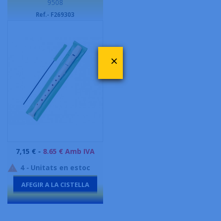
9508
Ref.- F269303
×
Preu
7,15 € -
8.65 € Amb IVA
4
-
Unitats en estoc

AFEGIR A LA CISTELLA
-