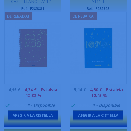
CASTELLANO - A112-E
A111-E
Ref.- F285881
Ref.- F285928
DE REBAIXA!
DE REBAIXA!
Preu
Preu
4,95 € -
4,34 €
- Estalvia
5,14 € -
4,50 €
- Estalvia
base
base
-12.32 %
-12.45 %
999995
* - Disponible
999995
* - Disponible


AFEGIR A LA CISTELLA
AFEGIR A LA CISTELLA
-
-