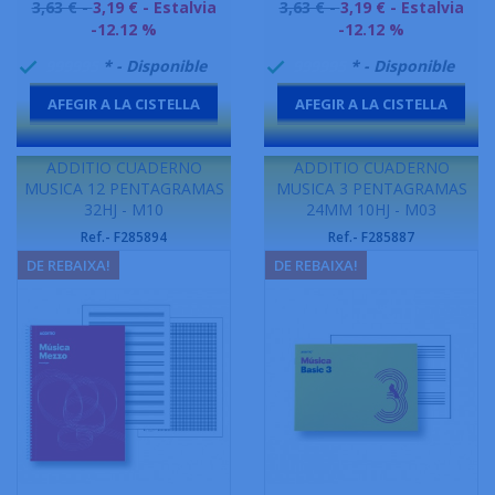
Preu
Preu
3,63 € -
3,19 €
- Estalvia
3,63 € -
3,19 €
- Estalvia
base
base
-12.12 %
-12.12 %
999995
* - Disponible
999995
* - Disponible


AFEGIR A LA CISTELLA
AFEGIR A LA CISTELLA
-
-
ADDITIO CUADERNO
ADDITIO CUADERNO
MUSICA 12 PENTAGRAMAS
MUSICA 3 PENTAGRAMAS
32HJ - M10
24MM 10HJ - M03
Ref.- F285894
Ref.- F285887
DE REBAIXA!
DE REBAIXA!