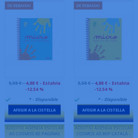
DE REBAIXA!
DE REBAIXA!
Preu
Preu
5,58 € -
4,88 €
- Estalvia
5,58 € -
4,88 €
- Estalvia
base
base
-12.54 %
-12.54 %
999995
* - Disponible
999995
* - Disponible


AFEGIR A LA CISTELLA
AFEGIR A LA CISTELLA
-
-
ADDITIO AGENDA ESCOLAR
ADDITIO AGENDA ESCOLAR
A5 COSMOS 80 PAGINAS
COSMOS A5 80P CATALÀ -