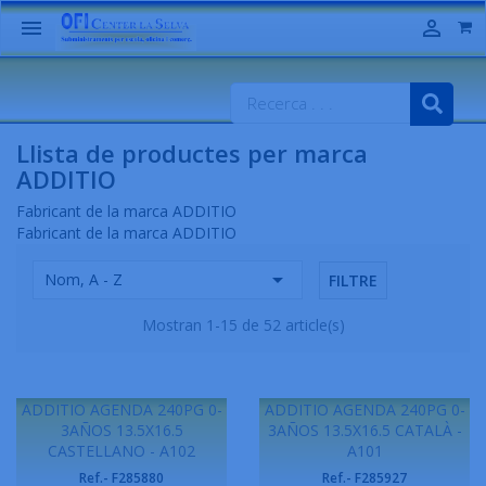


Llista de productes per marca
ADDITIO
Fabricant de la marca ADDITIO
Fabricant de la marca ADDITIO

Nom, A - Z
FILTRE
Mostran 1-15 de 52 article(s)
ADDITIO AGENDA 240PG 0-
ADDITIO AGENDA 240PG 0-
3AÑOS 13.5X16.5
3AÑOS 13.5X16.5 CATALÀ -
CASTELLANO - A102
A101
Ref.- F285880
Ref.- F285927