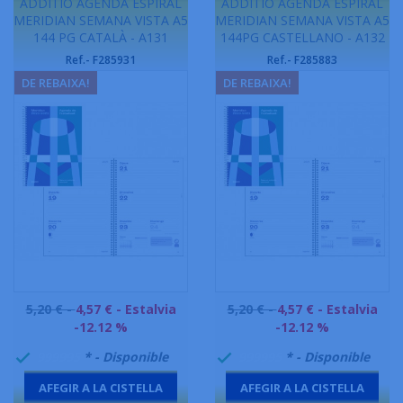
ADDITIO AGENDA ESPIRAL
ADDITIO AGENDA ESPIRAL
MERIDIAN SEMANA VISTA A5
MERIDIAN SEMANA VISTA A5
144 PG CATALÀ - A131
144PG CASTELLANO - A132
Ref.- F285931
Ref.- F285883
DE REBAIXA!
DE REBAIXA!
Preu
Preu
5,20 € -
4,57 €
- Estalvia
5,20 € -
4,57 €
- Estalvia
base
base
-12.12 %
-12.12 %
999995
* - Disponible
999995
* - Disponible


AFEGIR A LA CISTELLA
AFEGIR A LA CISTELLA