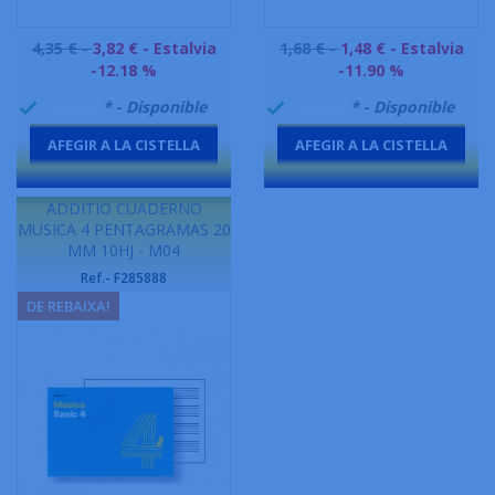
Preu
Preu
4,35 € -
3,82 €
- Estalvia
1,68 € -
1,48 €
- Estalvia
base
base
-12.18 %
-11.90 %
999995
* - Disponible
999995
* - Disponible


AFEGIR A LA CISTELLA
AFEGIR A LA CISTELLA
-
-
ADDITIO CUADERNO
MUSICA 4 PENTAGRAMAS 20
MM 10HJ - M04
Ref.- F285888
DE REBAIXA!