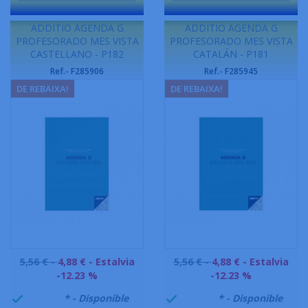
-
-
ADDITIO AGENDA G
ADDITIO AGENDA G
PROFESORADO MES VISTA
PROFESORADO MES VISTA
CASTELLANO - P182
CATALÁN - P181
Ref.- F285906
Ref.- F285945
DE REBAIXA!
DE REBAIXA!
Preu
Preu
5,56 € -
4,88 €
- Estalvia
5,56 € -
4,88 €
- Estalvia
base
base
-12.23 %
-12.23 %
999995
* - Disponible
999995
* - Disponible

