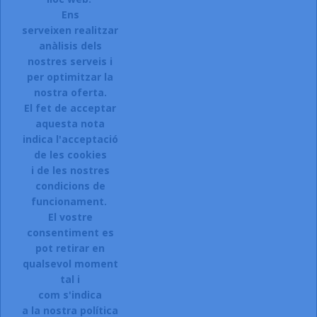
Ens
serveixen realitzar
anàlisis dels
Accepto el termes, condicions de servei i la política de
privacitat d'aquest lloc web.
nostres serveis i
per optimitzar la
Facebook
Instagram
nostra oferta.
El fet de acceptar
aquesta nota
indica l'acceptació
ARTICLES

de les cookies
i de les nostres
LA NOSTRA COMPANYIA

condicions de
CONTACTEU:
funcionament.
El vostre
Sol.licitar accés a la web.
consentiment es
Registreu-vos:
pot retirar en
qualsevol moment
Si esteu interessats en donar-vos
tal i
d\'alta a la nostra botiga,
com s'indica
a la nostra política
CLIQUEU AQUI.