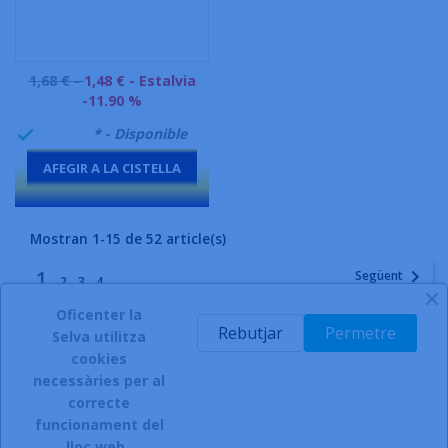
Preu
1,68 € -
1,48 €
- Estalvia
base
-11.90 %
999995
* - Disponible

AFEGIR A LA CISTELLA
-
Mostran 1-15 de 52 article(s)
1

Següent
2
3
4
Oficenter la
Rebutjar
Permetre
Torna a l'inici

Selva utilitza
cookies
necessàries per al
correcte
funcionament del
INSCRIURE'S AL BUTLLETÍ
lloc web.