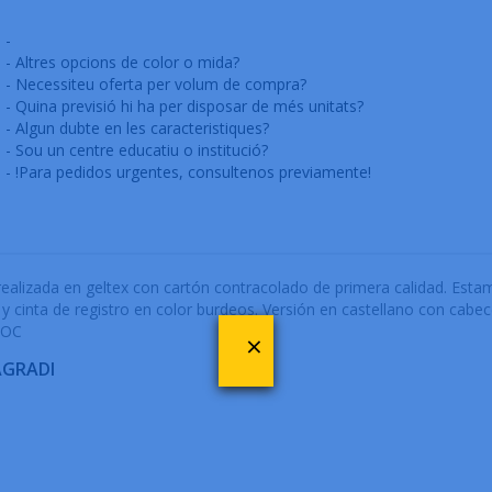
-
- Altres opcions de color o mida?
- Necessiteu oferta per volum de compra?
- Quina previsió hi ha per disposar de més unitats?
- Algun dubte en les caracteristiques?
- Sou un centre educatiu o institució?
- !Para pedidos urgentes, consultenos previamente!
alizada en geltex con cartón contracolado de primera calidad. Estam
inta de registro en color burdeos. Versión en castellano con cabecer
TOC
×
AGRADI