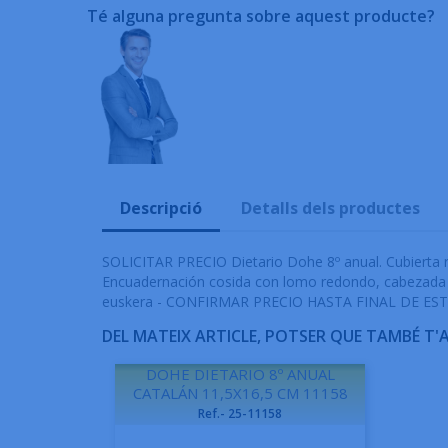
Té alguna pregunta sobre aquest producte?
Descripció
Detalls dels productes
SOLICITAR PRECIO Dietario Dohe 8º anual. Cubierta re
Encuadernación cosida con lomo redondo, cabezada y c
euskera - CONFIRMAR PRECIO HASTA FINAL DE ES
DEL MATEIX ARTICLE, POTSER QUE TAMBÉ T'
DOHE DIETARIO 8º ANUAL
CATALÁN 11,5X16,5 CM 11158
Ref.- 25-11158