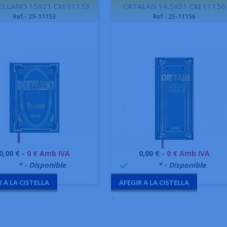
ELLANO 15X21 CM 11153
CATALÁN 14,5X31 CM 11156
Ref.- 25-11153
Ref.- 25-11156
Preu
Preu
0,00 € -
0 € Amb IVA
0,00 € -
0 € Amb IVA
Vista ràpida
Vista ràpida


9995
* - Disponible
999995
* - Disponible

R A LA CISTELLA
AFEGIR A LA CISTELLA
-