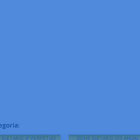
egoria:
 DIETARIO 4º PERPETUO
DOHE DIETARIO 2/3 ANUAL