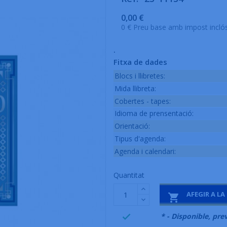
0,00 €
0 € Preu base amb impost incló
.
Fitxa de dades
Blocs i llibretes:
Mida llibreta:
Cobertes - tapes:
Idioma de prensentació:
Orientació:
Tipus d'agenda:
Agenda i calendari:
Quantitat
AFEGIR A LA

999995
* - Disponible, prev
