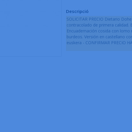
Descripció
SOLICITAR PRECIO Dietario Dohe 8º
contracolado de primera calidad. 
Encuadernación cosida con lomo r
burdeos. Versión en castellano con
euskera - CONFIRMAR PRECIO H