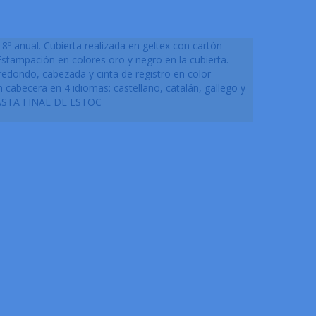
 anual. Cubierta realizada en geltex con cartón
Estampación en colores oro y negro en la cubierta.
edondo, cabezada y cinta de registro en color
 cabecera en 4 idiomas: castellano, catalán, gallego y
ASTA FINAL DE ESTOC