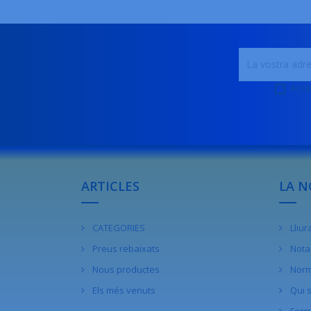
Acce
ARTICLES
LA N
CATEGORIES
Lliu
Preus rebaixats
Nota 
Nous productes
Norm
Els més venuts
Qui 
Form