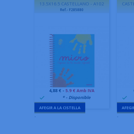
13.5X16.5 CASTELLANO - A102
CAST
Ref.- F285880
Preu
4,88 € -
5.9 € Amb IVA
Vista ràpida

999995
* - Disponible
99


AFEGIR A LA CISTELLA
AFEGI
-
-