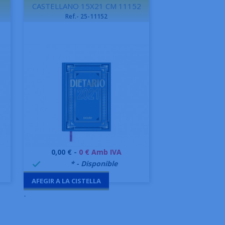
CASTELLANO 15X21 CM 11152
Ref.- 25-11152
Preu
0,00 € -
0 € Amb IVA
Vista ràpida

999995
* - Disponible

AFEGIR A LA CISTELLA
-