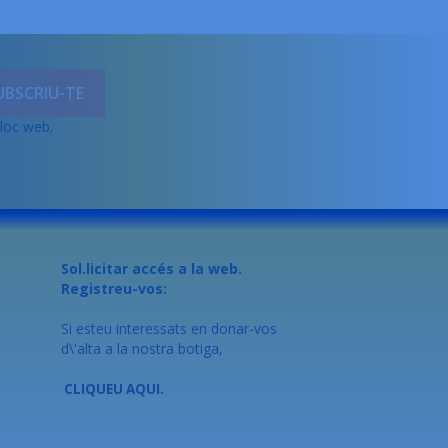
lloc web.
Sol.licitar accés a la web.
Registreu-vos:
Si esteu interessats en donar-vos
d\'alta a la nostra botiga,
CLIQUEU AQUI.