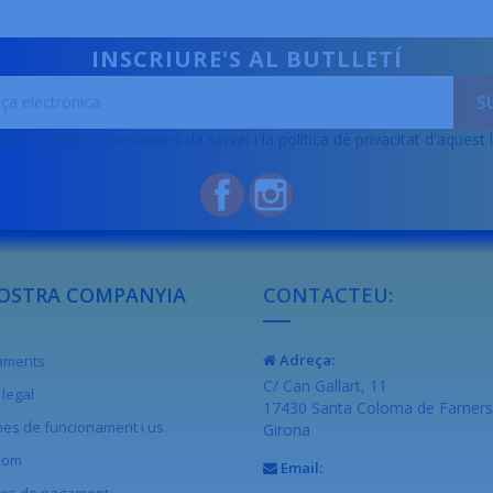
INSCRIURE'S AL BUTLLETÍ
pto el termes, condicions de servei i la política de privacitat d'aquest 
Facebook
Instagram
OSTRA COMPANYIA
CONTACTEU:
Adreça:
raments
C/ Can Gallart, 11
legal
17430 Santa Coloma de Farners
es de funcionament i us.
Girona
som
Email:
es de pagament