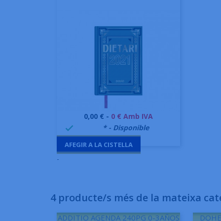
Preu
0,00 € -
0 € Amb IVA
Vista ràpida

999995
* - Disponible

AFEGIR A LA CISTELLA
-
4 producte/s més de la mateixa cat
ADDITIO AGENDA 240PG 0-3AÑOS
DOHE