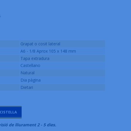
s
Grapat o cosit lateral
A6 - 1/8 Aprox 105 x 148 mm
Tapa extradura
Castellano
Natural
Dia pàgina
Dietari
 CISTELLA
isió de lliurament 2 - 5 dies.