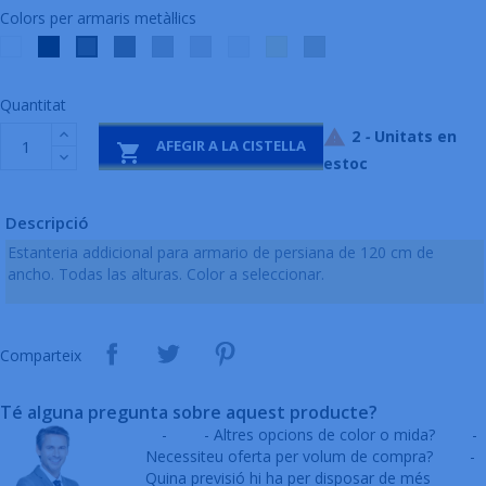
Colors per armaris metàl·lics
Blanc
Negre
Gris
Alumini
Gris
Gris
Beig
Arena
Antracita
9003
9005
fosc
9006
clar
perla
1013
7016
7015
7035
9010
Quantitat
2
-
Unitats en

AFEGIR A LA CISTELLA

estoc
Descripció
Estanteria addicional para armario de persiana de 120 cm de
ancho. Todas las alturas. Color a seleccionar.
Comparteix
Té alguna pregunta sobre aquest producte?
-
- Altres opcions de color o mida?
-
Necessiteu oferta per volum de compra?
-
Quina previsió hi ha per disposar de més