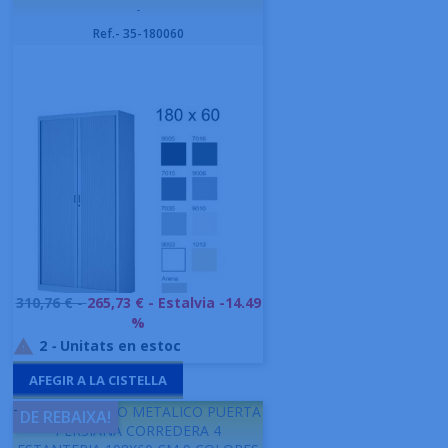
-
Ref.- 35-180060
Preu
310,76 € -
265,73 €
- Estalvia -14.49
base
%
2
-
Unitats en estoc

AFEGIR A LA CISTELLA
-
GAPSA ARMARIO METALICO PUERTA
DE REBAIXA!
PERSIANA CORREDERA 4