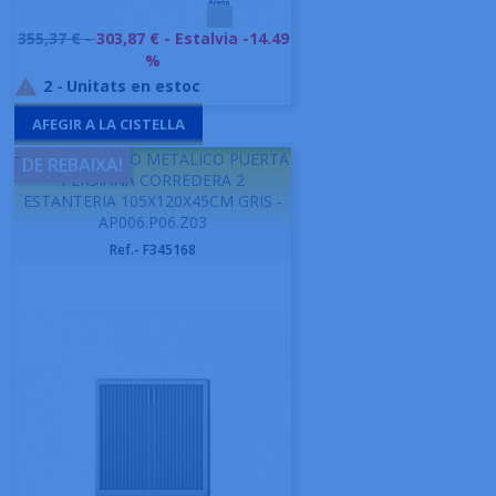
Preu
355,37 € -
303,87 €
- Estalvia -14.49
base
%
2
-
Unitats en estoc

AFEGIR A LA CISTELLA
-
GAPSA ARMARIO METALICO PUERTA
DE REBAIXA!
PERSIANA CORREDERA 2
ESTANTERIA 105X120X45CM GRIS -
AP006.P06.Z03
Ref.- F345168