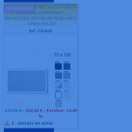
-
GAPSA ARMARIO METALICO PUERTA
DE REBAIXA!
PERSIANA CORREDERA 1
ESTANTERIA 72X120X45CM BLANCO
- AP003.P03.Z01
Ref.- F364690
Preu
272,02 € -
232,60 €
- Estalvia -14.49
base
%
2
-
Unitats en estoc
