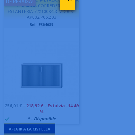
DE REBAIXA!
PERSIANA CORREDERA 1
ESTANTERIA 72X100X45CM GRIS -
AP002.P06.Z03
Ref.- F364689
Preu
256,01 € -
218,92 €
- Estalvia -14.49
base
%
999992
* - Disponible

AFEGIR A LA CISTELLA