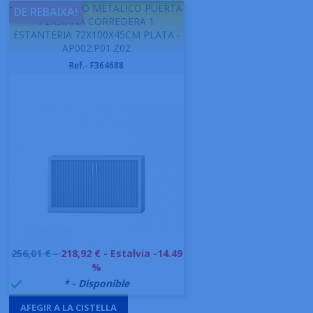
-
GAPSA ARMARIO METALICO PUERTA
DE REBAIXA!
PERSIANA CORREDERA 1
ESTANTERIA 72X100X45CM PLATA -
AP002.P01.Z02
Ref.- F364688
Preu
256,01 € -
218,92 €
- Estalvia -14.49
base
%
999992
* - Disponible

AFEGIR A LA CISTELLA