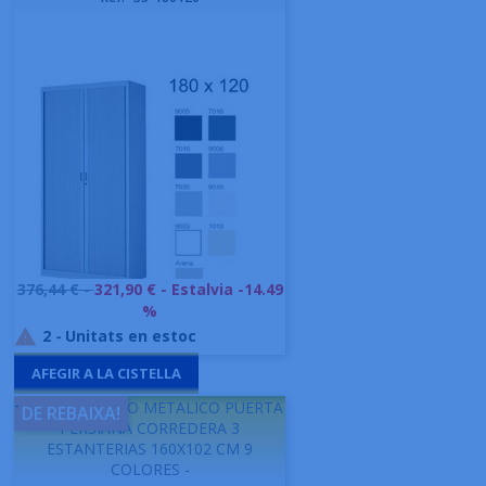
Preu
376,44 € -
321,90 €
- Estalvia -14.49
base
%
2
-
Unitats en estoc

AFEGIR A LA CISTELLA
-
GAPSA ARMARIO METALICO PUERTA
DE REBAIXA!
PERSIANA CORREDERA 3
ESTANTERIAS 160X102 CM 9
COLORES -