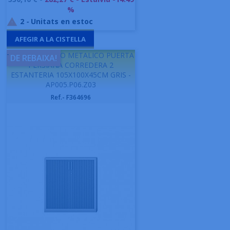
base
%
2
-
Unitats en estoc

AFEGIR A LA CISTELLA
-
GAPSA ARMARIO METALICO PUERTA
DE REBAIXA!
PERSIANA CORREDERA 2
ESTANTERIA 105X100X45CM GRIS -
AP005.P06.Z03
Ref.- F364696