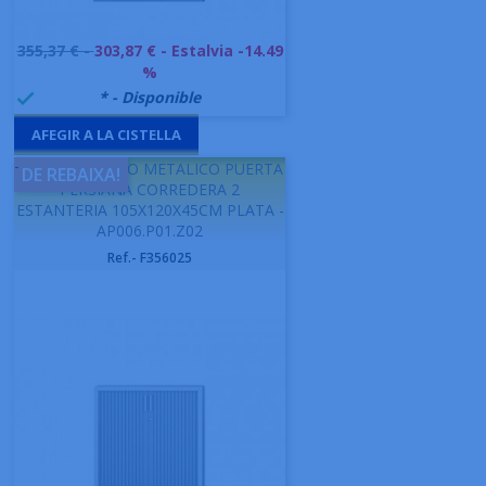
Preu
355,37 € -
303,87 €
- Estalvia -14.49
base
%
999992
* - Disponible

AFEGIR A LA CISTELLA
-
GAPSA ARMARIO METALICO PUERTA
DE REBAIXA!
PERSIANA CORREDERA 2
ESTANTERIA 105X120X45CM PLATA -
AP006.P01.Z02
Ref.- F356025