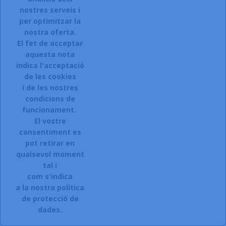
nostres serveis i
per optimitzar la
nostra oferta.
Preu
316,62 € -
270,74 €
- Estalvia -14.49
El fet de acceptar
base
%
aquesta nota
2
-
Unitats en estoc

indica l'acceptació
AFEGIR A LA CISTELLA
de les cookies
i de les nostres
-
GAPSA ARMARIO METALICO PUERTA
DE REBAIXA!
condicions de
PERSIANA CORREDERA 2
ESTANTERIA 105X80X45CM GRIS -
funcionament.
AP004.P06.Z03
El vostre
consentiment es
Ref.- F364693
pot retirar en
qualsevol moment
tal i
com s'indica
a la nostra política
de protecció de
dades.