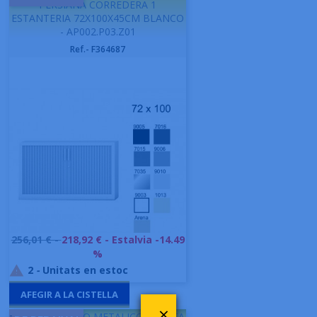
PERSIANA CORREDERA 1
ESTANTERIA 72X100X45CM BLANCO
- AP002.P03.Z01
Ref.- F364687
Preu
256,01 € -
218,92 €
- Estalvia -14.49
base
%
2
-
Unitats en estoc

AFEGIR A LA CISTELLA
×
-
GAPSA ARMARIO METALICO PUERTA