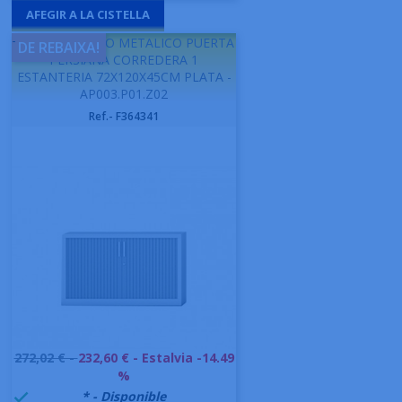
AFEGIR A LA CISTELLA
-
GAPSA ARMARIO METALICO PUERTA
DE REBAIXA!
PERSIANA CORREDERA 1
ESTANTERIA 72X120X45CM PLATA -
AP003.P01.Z02
Ref.- F364341
Preu
272,02 € -
232,60 €
- Estalvia -14.49
base
%
999992
* - Disponible
