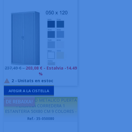
Preu
237,49 € -
203,08 €
- Estalvia -14.49
base
%
2
-
Unitats en estoc

AFEGIR A LA CISTELLA
-
GAPSA ARMARIO METALICO PUERTA
DE REBAIXA!
PERSIANA CORREDERA 1
ESTANTERIA 50X80 CM 9 COLORES -
Ref.- 35-050080