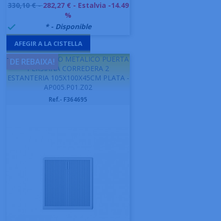
Preu
330,10 € -
282,27 €
- Estalvia -14.49
base
%
999992
* - Disponible

AFEGIR A LA CISTELLA
-
GAPSA ARMARIO METALICO PUERTA
DE REBAIXA!
PERSIANA CORREDERA 2
ESTANTERIA 105X100X45CM PLATA -
AP005.P01.Z02
Ref.- F364695