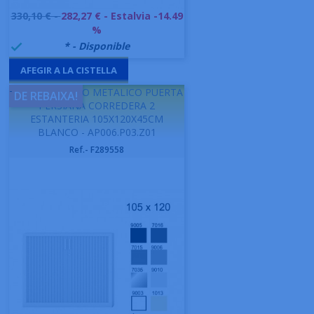
Preu
330,10 € -
282,27 €
- Estalvia -14.49
base
%
999992
* - Disponible

AFEGIR A LA CISTELLA
-
GAPSA ARMARIO METALICO PUERTA
DE REBAIXA!
PERSIANA CORREDERA 2
ESTANTERIA 105X120X45CM
BLANCO - AP006.P03.Z01
Ref.- F289558