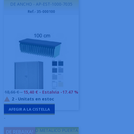
DE ANCHO - AP-EST-1000-7035
Ref.- 35-000100
Preu
18,66 € -
15,40 €
- Estalvia -17.47 %
base
2
-
Unitats en estoc

AFEGIR A LA CISTELLA
-
GAPSA ARMARIO METALICO PUERTA
DE REBAIXA!