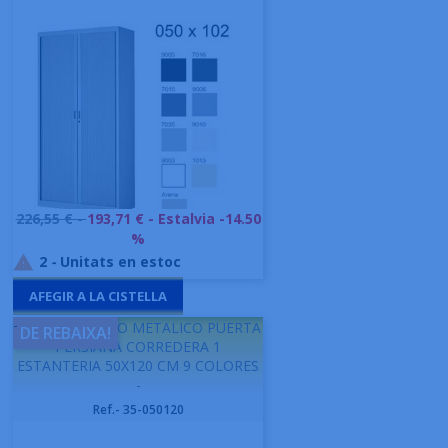
Preu
226,55 € -
193,71 €
- Estalvia -14.50
base
%
2
-
Unitats en estoc

AFEGIR A LA CISTELLA
-
GAPSA ARMARIO METALICO PUERTA
DE REBAIXA!
PERSIANA CORREDERA 1
ESTANTERIA 50X120 CM 9 COLORES
-
Ref.- 35-050120