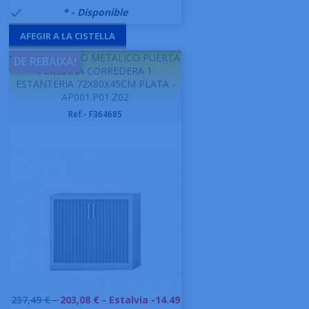
999992
* - Disponible

AFEGIR A LA CISTELLA
-
GAPSA ARMARIO METALICO PUERTA
DE REBAIXA!
PERSIANA CORREDERA 1
ESTANTERIA 72X80X45CM PLATA -
AP001.P01.Z02
Ref.- F364685
Preu
237,49 € -
203,08 €
- Estalvia -14.49