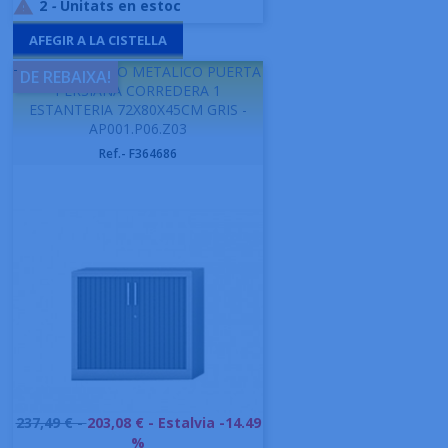
2
-
Unitats en estoc

AFEGIR A LA CISTELLA
-
GAPSA ARMARIO METALICO PUERTA
DE REBAIXA!
PERSIANA CORREDERA 1
ESTANTERIA 72X80X45CM GRIS -
AP001.P06.Z03
Ref.- F364686
Preu
237,49 € -
203,08 €
- Estalvia -14.49
base
%