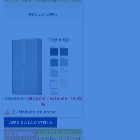
ESTANTERIA 198X60 CM 9 COLORES
-
Ref.- 35-198060
Preu
336,02 € -
287,33 €
- Estalvia -14.49
base
%
2
-
Unitats en estoc

AFEGIR A LA CISTELLA
-
GAPSA ESTANTERIA METALICA PARA
DE REBAIXA!
ARMARIO DE PERSIANA DE 102 CM