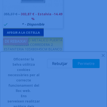
Preu
355,37 € -
303,87 €
- Estalvia -14.49
base
%
999992
* - Disponible

AFEGIR A LA CISTELLA
-
GAPSA ARMARIO METALICO PUERTA
DE REBAIXA!
PERSIANA CORREDERA 2
ESTANTERIA 105X80X45CM BLANCO
- AP004.P03.Z01
Oficenter la
Ref.- F364691
Rebutjar
Permetre
Selva utilitza
cookies
necessàries per al
correcte
funcionament del
lloc web.
Ens
serveixen realitzar
anàlisis dels