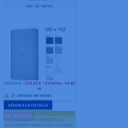
Ref.- 35-180102
Preu
362,97 € -
310,38 €
- Estalvia -14.49
base
%
2
-
Unitats en estoc

AFEGIR A LA CISTELLA
-
GAPSA ARMARIO METALICO PUERTA
DE REBAIXA!
PERSIANA CORREDERA 4
ESTANTERIA 180X60 CM 9 COLORES