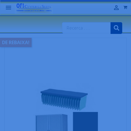


DE REBAIXA!