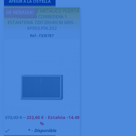
AFEGIR A LA CISTELLA
-
GAPSA ARMARIO METALICO PUERTA
DE REBAIXA!
PERSIANA CORREDERA 1
ESTANTERIA 72X120X45CM GRIS -
AP003.P06.Z02
Ref.- F338787
Preu
272,02 € -
232,60 €
- Estalvia -14.49
base
%
999992
* - Disponible
