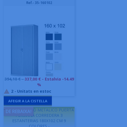
Ref.- 35-160102
Preu
394,10 € -
337,00 €
- Estalvia -14.49
base
%
2
-
Unitats en estoc

AFEGIR A LA CISTELLA
-
GAPSA ARMARIO METALICO PUERTA
DE REBAIXA!
PERSIANA CORREDERA 3
ESTANTERIAS 180X102 CM 9
COLORES -