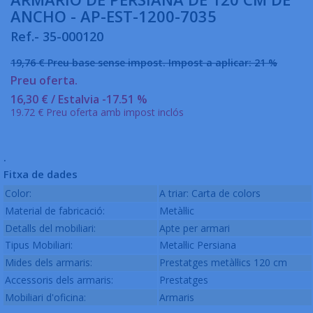
ANCHO - AP-EST-1200-7035
Ref.- 35-000120
19,76 €
Preu base sense impost.
Impost a aplicar:
21 %
Preu oferta.
16,30 €
/ Estalvia -17.51 %
19.72 € Preu oferta amb impost inclós
.
Fitxa de dades
Color:
A triar: Carta de colors
Material de fabricació:
Metàl·lic
Detalls del mobiliari:
Apte per armari
Tipus Mobiliari:
Metal·lic Persiana
Mides dels armaris:
Prestatges metàl·lics 120 cm
Accessoris dels armaris:
Prestatges
Mobiliari d'oficina:
Armaris