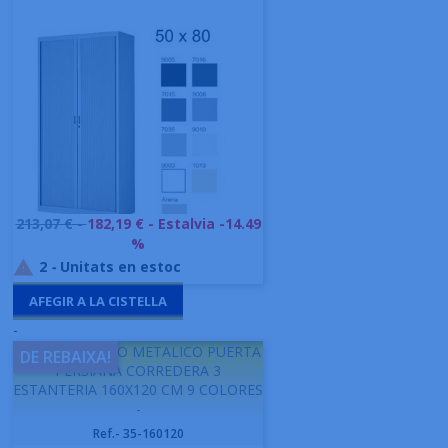
Preu
213,07 € -
182,19 €
- Estalvia -14.49
base
%
2
-
Unitats en estoc

AFEGIR A LA CISTELLA
-
GAPSA ARMARIO METALICO PUERTA
DE REBAIXA!
PERSIANA CORREDERA 3
ESTANTERIA 160X120 CM 9 COLORES
-
Ref.- 35-160120