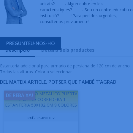
unitats?
- Algun dubte en les
caracteristiques?
- Sou un centre educatiu o
institució?
- !Para pedidos urgentes,
consultenos previamente!
PREGUNTEU-NOS-HO
Descripció
Detalls dels productes
Estanteria addicional para armario de persiana de 120 cm de ancho.
Todas las alturas. Color a seleccionar.
DEL MATEIX ARTICLE, POTSER QUE TAMBÉ T'AGRADI
GAPSA ARMARIO METALICO PUERTA
DE REBAIXA!
PERSIANA CORREDERA 1
ESTANTERIA 50X102 CM 9 COLORES
-
Ref.- 35-050102