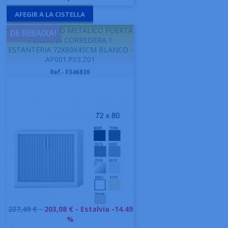
AFEGIR A LA CISTELLA
-
GAPSA ARMARIO METALICO PUERTA
DE REBAIXA!
PERSIANA CORREDERA 1
ESTANTERIA 72X80X45CM BLANCO -
AP001.P03.Z01
Ref.- F346838
Preu
237,49 € -
203,08 €
- Estalvia -14.49
base
%