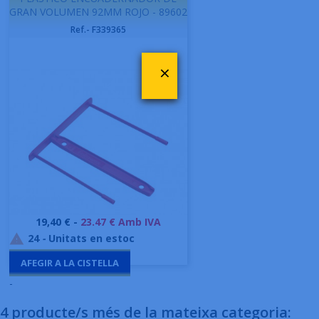
GRAN VOLUMEN 92MM ROJO - 89602
Ref.- F339365
×
Preu
19,40 € -
23.47 € Amb IVA
24
-
Unitats en estoc

AFEGIR A LA CISTELLA
-
4 producte/s més de la mateixa categoria: