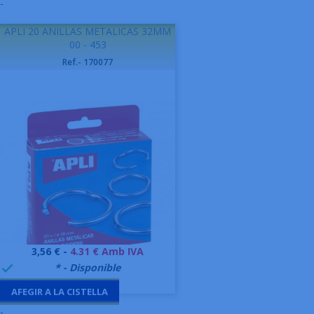
-
APLI 20 ANILLAS METALICAS 32MM
00 - 453
Ref.- 170077
Preu
3,56 € -
4.31 € Amb IVA
999995
* - Disponible

AFEGIR A LA CISTELLA
-