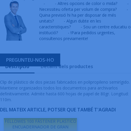
-
- Altres opcions de color o mida?
-
Necessiteu oferta per volum de compra?
-
Quina previsió hi ha per disposar de més
unitats?
- Algun dubte en les
caracteristiques?
- Sou un centre educatiu o
institució?
- !Para pedidos urgentes,
consultenos previamente!
PREGUNTEU-NOS-HO
Descripció
Detalls dels productes
Clip de plástico de dos piezas fabricados en polipropileno semirígido.
Mantiene organizados todos los documentos para archivarlos
definitivamente. Admite hasta 600 hojas de papel de 80gr. Longitud:
110m.
DEL MATEIX ARTICLE, POTSER QUE TAMBÉ T'AGRADI
FELLOWES 100 FÁSTENER PLASTICO
ENCUADERNADOR DE GRAN