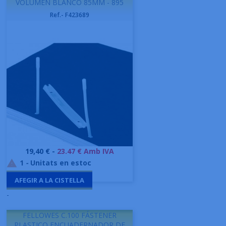
VOLUMEN BLANCO 85MM - 895
Ref.- F423689
Preu
19,40 € -
23.47 € Amb IVA
1
-
Unitats en estoc

AFEGIR A LA CISTELLA
-
FELLOWES C.100 FÁSTENER
PLASTICO ENCUADERNADOR DE