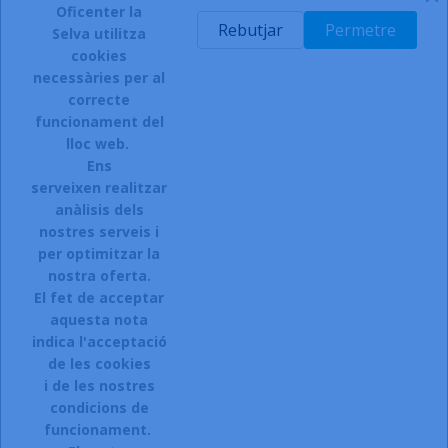
Oficenter la
-
Rebutjar
Permetre
Selva utilitza
cookies
necessàries per al
correcte
funcionament del
INSCRIURE'S AL BUTLLETÍ
lloc web.
Ens
serveixen realitzar
anàlisis dels
Accepto el termes, condicions de servei i la política de
privacitat d'aquest lloc web.
nostres serveis i
per optimitzar la
Facebook
Instagram
nostra oferta.
El fet de acceptar
aquesta nota
indica l'acceptació
ARTICLES

de les cookies
i de les nostres
LA NOSTRA COMPANYIA

condicions de
CONTACTEU:
funcionament.