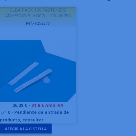
ELBA PACK 100 FÁSTENERS
ADHESIVO BLANCO - 100420794
Ref.- F252379
Preu
26,28 € -
31.8 € Amb IVA
0
-
Pendiente de entrada de

producto, consultar
AFEGIR A LA CISTELLA