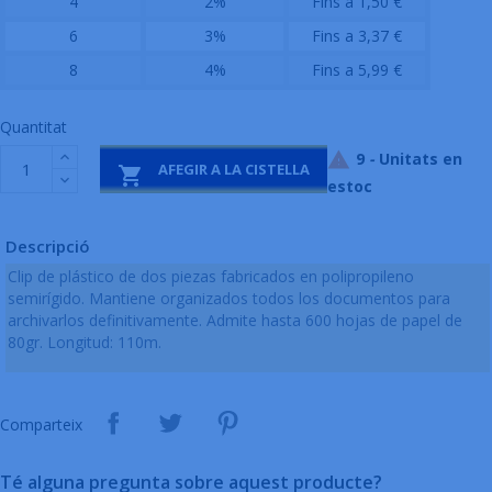
4
2%
Fins a 1,50 €
6
3%
Fins a 3,37 €
8
4%
Fins a 5,99 €
Quantitat
9
-
Unitats en

AFEGIR A LA CISTELLA

estoc
Descripció
Clip de plástico de dos piezas fabricados en polipropileno
semirígido. Mantiene organizados todos los documentos para
archivarlos definitivamente. Admite hasta 600 hojas de papel de
80gr. Longitud: 110m.
Comparteix
Té alguna pregunta sobre aquest producte?