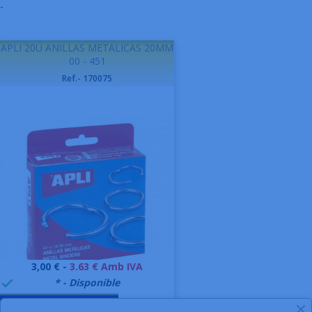
-
APLI 20U ANILLAS METALICAS 20MM
00 - 451
Ref.- 170075
Preu
3,00 € -
3.63 € Amb IVA
999995
* - Disponible

AFEGIR A LA CISTELLA