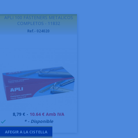
APLI 100 FÁSTENERS METALICOS
COMPLETOS - 11832
Ref.- 024020
Preu
8,79 € -
10.64 € Amb IVA
999995
* - Disponible

AFEGIR A LA CISTELLA