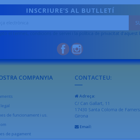
INSCRIURE'S AL BUTLLETÍ
pto el termes, condicions de servei i la política de privacitat d'aquest 
Facebook
Instagram
OSTRA COMPANYIA
CONTACTEU:
Adreça:
raments
C/ Can Gallart, 11
legal
17430 Santa Coloma de Farners
es de funcionament i us.
Girona
som
Email:
es de pagament