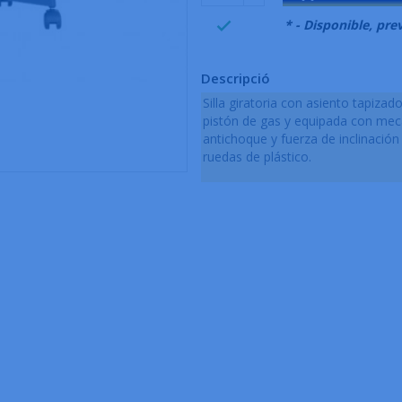
999995
* - Disponible, prev

Descripció
Silla giratoria con asiento tapiza
pistón de gas y equipada con mec
antichoque y fuerza de inclinación
ruedas de plástico.