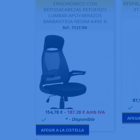
ERGONÓMICO CON
RESPAL
REPOSACABEZAS REFUERZO
31
LUMBAR APOYABRAZOS
BARBANTESA NEGRA 6493 N
Ref.- F525788
Pre
87,
99

Preu
154,78 € -
187.28 € Amb IVA
Vista ràpida

AFEGI
999995
* - Disponible

-
AFEGIR A LA CISTELLA
-