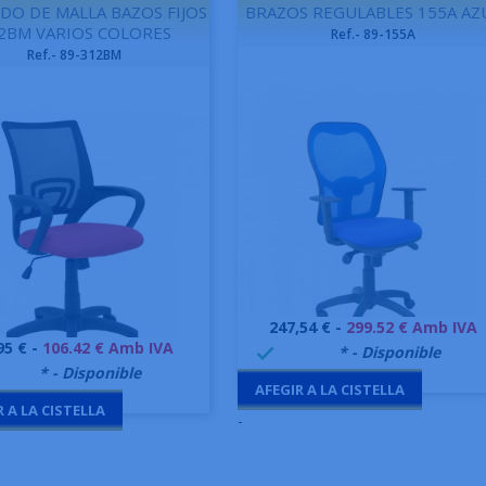
DO DE MALLA BAZOS FIJOS
BRAZOS REGULABLES 155A AZ
2BM VARIOS COLORES
Ref.- 89-155A
Ref.- 89-312BM
Preu
247,54 € -
299.52 € Amb IVA
Vista ràpida

u
95 € -
106.42 € Amb IVA
999995
* - Disponible

Vista ràpida

9995
* - Disponible
AFEGIR A LA CISTELLA
R A LA CISTELLA
-