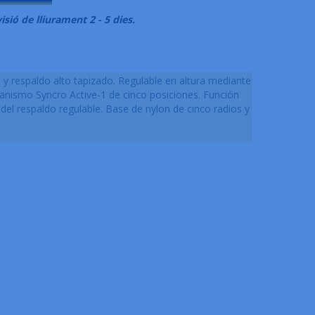
isió de lliurament 2 - 5 dies.
do y respaldo alto tapizado. Regulable en altura mediante
anismo Syncro Active-1 de cinco posiciones. Función
 del respaldo regulable. Base de nylon de cinco radios y