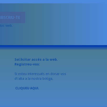
lloc web.
Sol.licitar accés a la web.
Registreu-vos:
Si esteu interessats en donar-vos
d\'alta a la nostra botiga,
CLIQUEU AQUI.