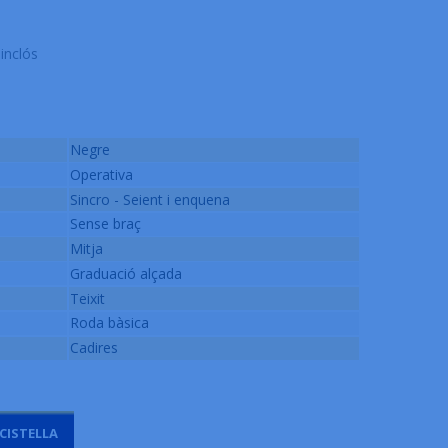
inclós
Negre
Operativa
Sincro - Seient i enquena
Sense braç
Mitja
Graduació alçada
Teixit
Roda bàsica
Cadires
 CISTELLA