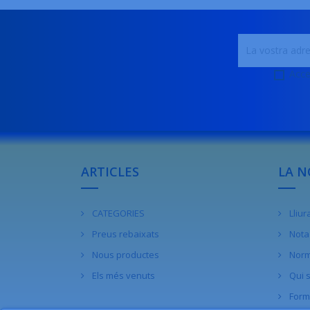
Acce
ARTICLES
LA N
CATEGORIES
Lliu
Preus rebaixats
Nota 
Nous productes
Norm
Els més venuts
Qui 
Form