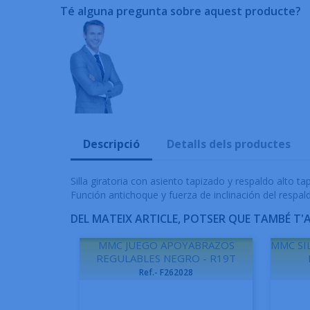
Té alguna pregunta sobre aquest producte?
Descripció
Detalls dels productes
Silla giratoria con asiento tapizado y respaldo alto 
Función antichoque y fuerza de inclinación del respal
DEL MATEIX ARTICLE, POTSER QUE TAMBÉ T'
MMC JUEGO APOYABRAZOS
MMC SI
REGULABLES NEGRO - R19T
Ref.- F262028