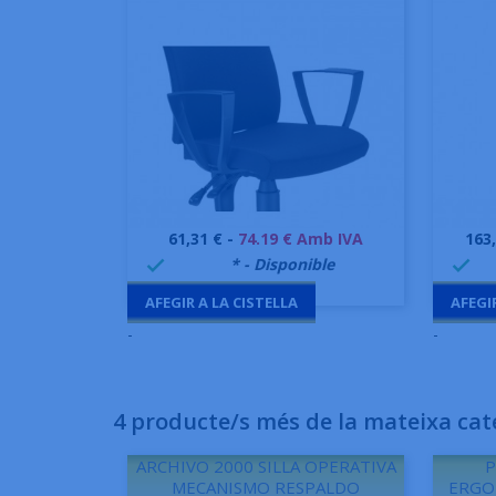
Preu
Pre
61,31 € -
74.19 € Amb IVA
163
Vista ràpida

999995
* - Disponible
99


AFEGIR A LA CISTELLA
AFEGI
-
-
4 producte/s més de la mateixa cat
ARCHIVO 2000 SILLA OPERATIVA
P
MECANISMO RESPALDO
ERGO