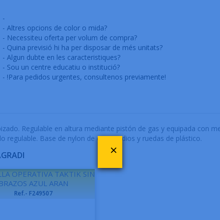
-
- Altres opcions de color o mida?
- Necessiteu oferta per volum de compra?
- Quina previsió hi ha per disposar de més unitats?
- Algun dubte en les caracteristiques?
- Sou un centre educatiu o institució?
- !Para pedidos urgentes, consultenos previamente!
tapizado. Regulable en altura mediante pistón de gas y equipada con 
do regulable. Base de nylon de cinco radios y ruedas de plástico.
×
AGRADI
LLA OPERATIVA TAKTIK SIN
BRAZOS AZUL ARAN
Ref.- F249507