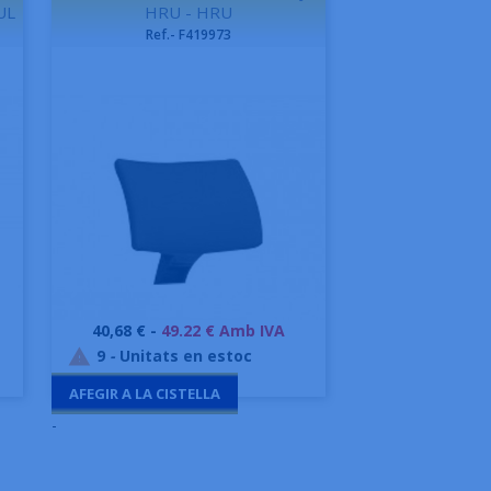
UL
HRU - HRU
Ref.- F419973
Preu
40,68 € -
49.22 € Amb IVA
Vista ràpida

9
-
Unitats en estoc

AFEGIR A LA CISTELLA
-