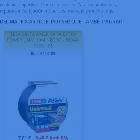
cualquier superficie. Libre disolventes. Para manualidades,
reparaciones, fijación, refuerzos, marcaje y mucho más.
DEL MATEIX ARTICLE, POTSER QUE TAMBÉ T'AGRADI
TESA CINTA AMERICANA EXTRA
POWER UNIV. 10M NEGRO - 56348-
00001-05
Ref.- F424185
Preu
7,01 € -
8.48 € Amb IVA