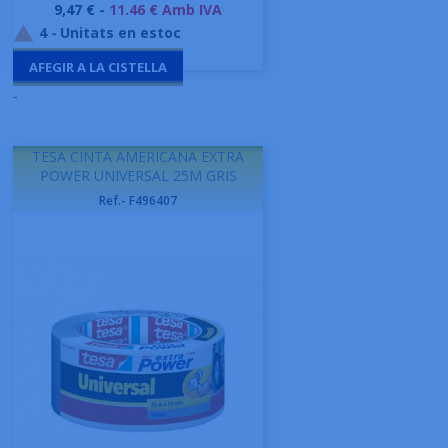
Preu
9,47 € -
11.46 € Amb IVA
4
-
Unitats en estoc

AFEGIR A LA CISTELLA
-
TESA CINTA AMERICANA EXTRA
POWER UNIVERSAL 25M GRIS
Ref.- F496407