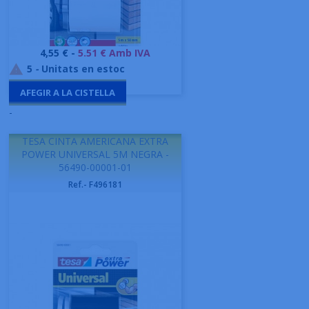
Preu
4,55 € -
5.51 € Amb IVA
5
-
Unitats en estoc

AFEGIR A LA CISTELLA
-
TESA CINTA AMERICANA EXTRA
POWER UNIVERSAL 5M NEGRA -
56490-00001-01
Ref.- F496181