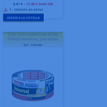
Preu
9,47 € -
11.46 € Amb IVA
1
-
Unitats en estoc

AFEGIR A LA CISTELLA
-
TESA CINTA AMERICANA EXTRA
POWER UNIVERSAL 25M NEGRA
Ref.- F496408