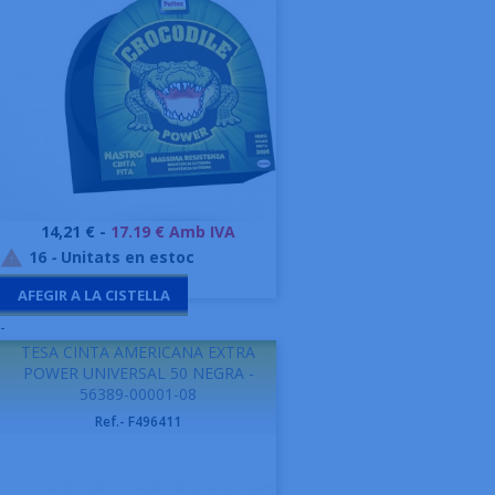
Preu
14,21 € -
17.19 € Amb IVA
16
-
Unitats en estoc

AFEGIR A LA CISTELLA
-
TESA CINTA AMERICANA EXTRA
POWER UNIVERSAL 50 NEGRA -
56389-00001-08
Ref.- F496411