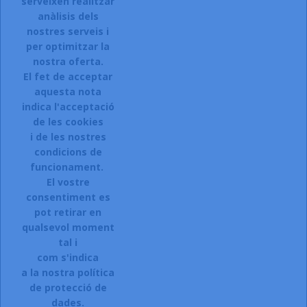
serveixen realitzar
anàlisis dels
Accepto el termes, condicions de servei i la política de
privacitat d'aquest lloc web.
nostres serveis i
per optimitzar la
Facebook
Instagram
nostra oferta.
El fet de acceptar
aquesta nota
indica l'acceptació
ARTICLES

de les cookies
i de les nostres
LA NOSTRA COMPANYIA

condicions de
CONTACTEU:
funcionament.
El vostre
Sol.licitar accés a la web.
consentiment es
Registreu-vos:
pot retirar en
qualsevol moment
Si esteu interessats en donar-vos
tal i
d\'alta a la nostra botiga,
com s'indica
a la nostra política
CLIQUEU AQUI.
de protecció de
© 2026 - Ecommerce software by Oficenter la Selva
dades.