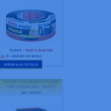
Preu
13,94 € -
16.87 € Amb IVA
6
-
Unitats en estoc

AFEGIR A LA CISTELLA
-
PATTEX CINTA ADHESIVA POWER
TAPE 50X25M GRIS - 1669710
Ref.- F347287