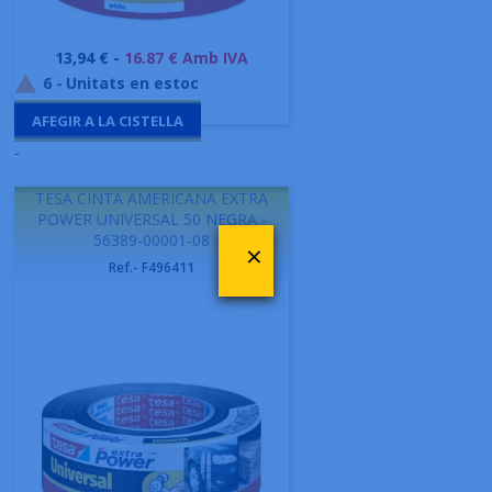
Preu
13,94 € -
16.87 € Amb IVA
6
-
Unitats en estoc

AFEGIR A LA CISTELLA
-
TESA CINTA AMERICANA EXTRA
POWER UNIVERSAL 50 NEGRA -
56389-00001-08
×
Ref.- F496411