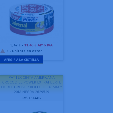
Preu
9,47 € -
11.46 € Amb IVA
1
-
Unitats en estoc

AFEGIR A LA CISTELLA
-
PATTEX CINTA AMERICANA
CROCODILE POWER EXTRAFUERTE
DOBLE GROSOR ROLLO DE 48MM Y
20M NEGRA 2629549
Ref.- F514482