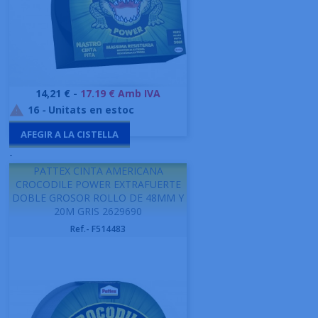
Preu
14,21 € -
17.19 € Amb IVA
16
-
Unitats en estoc

AFEGIR A LA CISTELLA
-
PATTEX CINTA AMERICANA
CROCODILE POWER EXTRAFUERTE
DOBLE GROSOR ROLLO DE 48MM Y
20M GRIS 2629690
Ref.- F514483