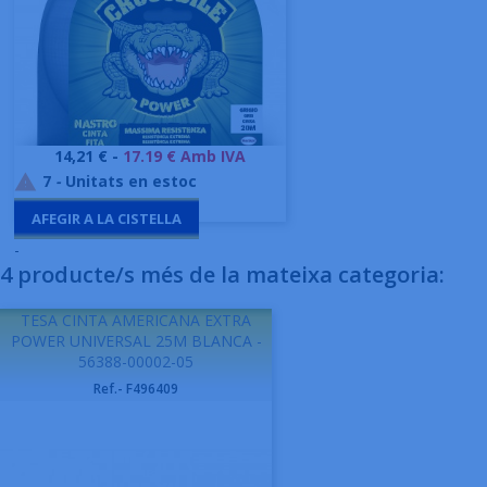
Preu
14,21 € -
17.19 € Amb IVA
7
-
Unitats en estoc

AFEGIR A LA CISTELLA
-
4 producte/s més de la mateixa categoria:
TESA CINTA AMERICANA EXTRA
POWER UNIVERSAL 25M BLANCA -
56388-00002-05
Ref.- F496409