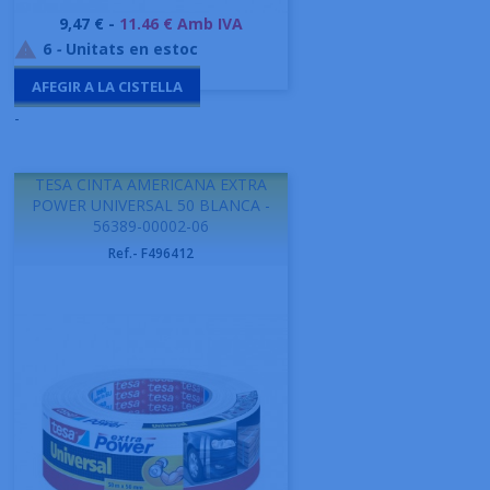
Preu
9,47 € -
11.46 € Amb IVA
6
-
Unitats en estoc

AFEGIR A LA CISTELLA
-
TESA CINTA AMERICANA EXTRA
POWER UNIVERSAL 50 BLANCA -
56389-00002-06
Ref.- F496412