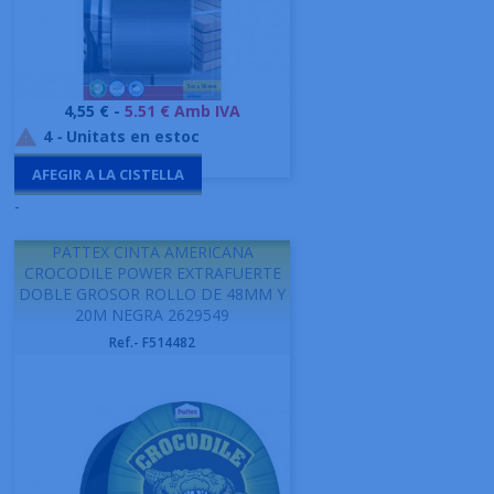
Preu
4,55 € -
5.51 € Amb IVA
4
-
Unitats en estoc

AFEGIR A LA CISTELLA
-
PATTEX CINTA AMERICANA
CROCODILE POWER EXTRAFUERTE
DOBLE GROSOR ROLLO DE 48MM Y
20M NEGRA 2629549
Ref.- F514482