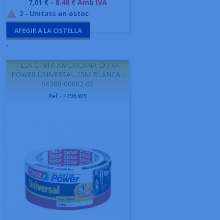
Preu
7,01 € -
8.48 € Amb IVA
2
-
Unitats en estoc

AFEGIR A LA CISTELLA
-
TESA CINTA AMERICANA EXTRA
POWER UNIVERSAL 25M BLANCA -
56388-00002-05
Ref.- F496409