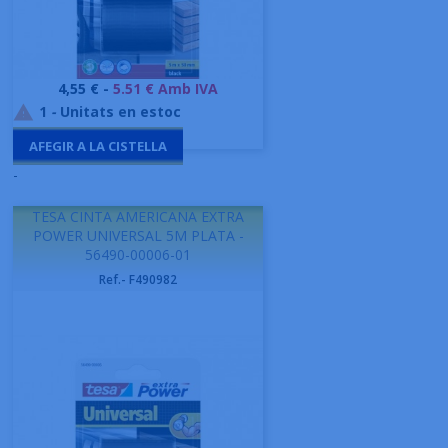
Preu
4,55 € -
5.51 € Amb IVA
1
-
Unitats en estoc

AFEGIR A LA CISTELLA
-
TESA CINTA AMERICANA EXTRA
POWER UNIVERSAL 5M PLATA -
56490-00006-01
Ref.- F490982