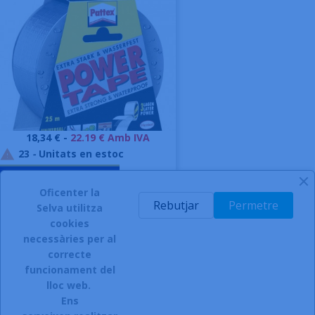
Preu
18,34 € -
22.19 € Amb IVA
23
-
Unitats en estoc

AFEGIR A LA CISTELLA
Oficenter la
-
Rebutjar
Permetre
Selva utilitza
cookies
necessàries per al
correcte
funcionament del
INSCRIURE'S AL BUTLLETÍ
lloc web.
Ens