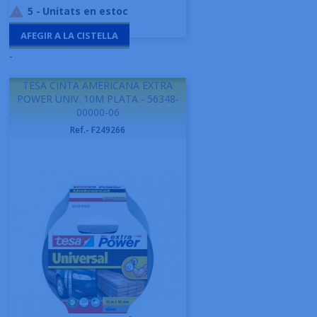
5
-
Unitats en estoc

AFEGIR A LA CISTELLA
-
TESA CINTA AMERICANA EXTRA
POWER UNIV. 10M PLATA - 56348-
00000-06
Ref.- F249266