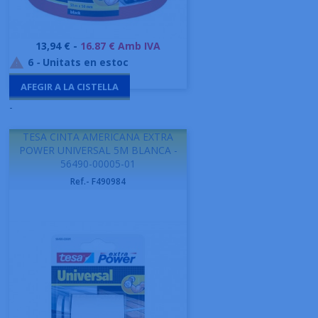
Preu
13,94 € -
16.87 € Amb IVA
6
-
Unitats en estoc

AFEGIR A LA CISTELLA
-
TESA CINTA AMERICANA EXTRA
POWER UNIVERSAL 5M BLANCA -
56490-00005-01
Ref.- F490984