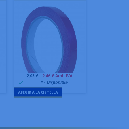
Preu
2,03 € -
2.46 € Amb IVA
Vista ràpida

999995
* - Disponible

AFEGIR A LA CISTELLA
-