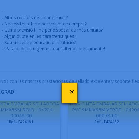
-
- Altres opcions de color o mida?
- Necessiteu oferta per volum de compra?
- Quina previsió hi ha per disposar de més unitats?
- Algun dubte en les caracteristiques?
- Sou un centre educatiu o institució?
- !Para pedidos urgentes, consultenos previamente!
vos con las mismas prestaciones de sellado excelente y soporte flexi
×
AGRADI
INTA EMBALAR SELLADORA
TESA CINTA EMBALAR SELLAD
9MMX66M ROJO - 04204-
PVC 9MMX66M VERDE - 04204
00049-00
00058-00
Ref.- F424181
Ref.- F424182