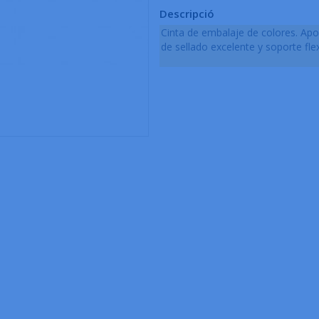
Descripció
Cinta de embalaje de colores. Apo
de sellado excelente y soporte flex