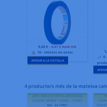
Preu
5,02 € -
6.07 € Amb IVA
Vista ràpida

P
1
16
-
Unitats en estoc

0

AFEGIR A LA CISTELLA
produ
-
AFEGI
-
4 producte/s més de la mateixa cat
APLI ROLLO CINTA ADHESIVA
TE
COLOR VERDE 12X66 - 17001
12MM
00041
Ref.- 34-17001