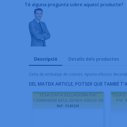
Té alguna pregunta sobre aquest producte?
Descripció
Detalls dels productes
Cinta de embalaje de colores. Aporta efectos decorati
DEL MATEIX ARTICLE, POTSER QUE TAMBÉ T'
TESA CINTA SELLADORA PVC
TESA C
12MMX66M AZUL 60404-00020-00
PVC 
Ref.- F249230