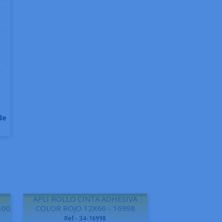
de
APLI ROLLO CINTA ADHESIVA
-00
COLOR ROJO 12X66 - 16998
Ref.- 34-16998