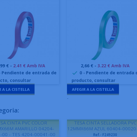
reu
Preu
,99 € -
2.41 € Amb IVA
2,66 € -
3.22 € Amb IVA
Vista ràpida
Vista ràpida


-
Pendiente de entrada de
0
-
Pendiente de entrada 

cto, consultar
producto, consultar
R A LA CISTELLA
AFEGIR A LA CISTELLA
-
egoria:
SA CINTA PVC COLOR
TESA CINTA SELLADORA PVC
X66M AMARILLO 04204-
12MMX66M AZUL 60404-00020
-00 - TES 4204-00041-00
Ref.- F249230