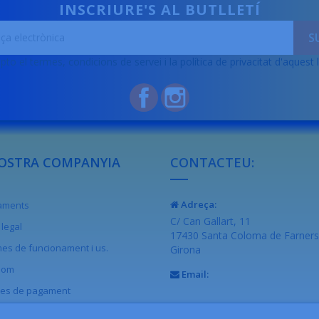
INSCRIURE'S AL BUTLLETÍ
pto el termes, condicions de servei i la política de privacitat d'aquest 
Facebook
Instagram
OSTRA COMPANYIA
CONTACTEU:
Adreça:
raments
C/ Can Gallart, 11
legal
17430 Santa Coloma de Farners
es de funcionament i us.
Girona
som
Email:
es de pagament
acteu-nos