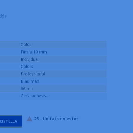
clós
Color
Fins a 10 mm
Individual
Colors
Professional
Blau mari
66 mt
Cinta adhesiva
25
-
Unitats en estoc

 CISTELLA