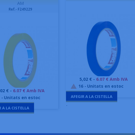
AM
Ref.- F249229
Preu
5,02 € -
6.07 € Amb IVA
Vista ràpida

16
-
Unitats en estoc

reu
,02 € -
6.07 € Amb IVA
Vista ràpida

AFEGIR A LA CISTELLA
-
Unitats en estoc
-
R A LA CISTELLA