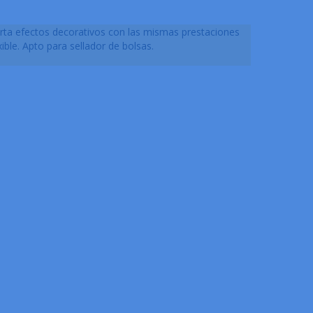
rta efectos decorativos con las mismas prestaciones
ible. Apto para sellador de bolsas.