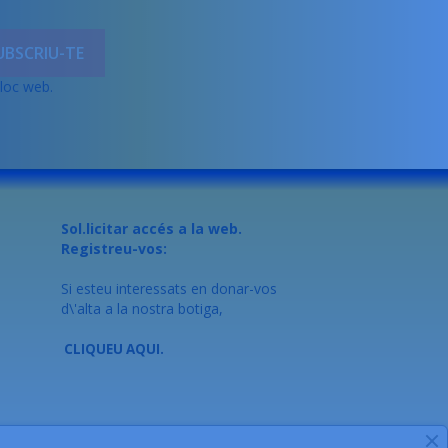
lloc web.
Sol.licitar accés a la web.
Registreu-vos:
Si esteu interessats en donar-vos
d\'alta a la nostra botiga,
CLIQUEU AQUI.