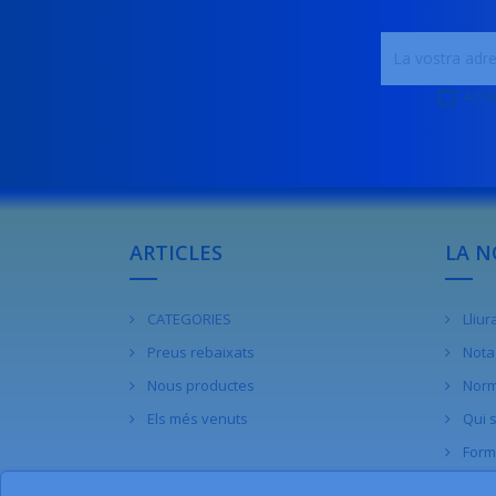
Acce
ARTICLES
LA N
CATEGORIES
Lliu
Preus rebaixats
Nota 
Nous productes
Norm
Els més venuts
Qui 
Form
Cont