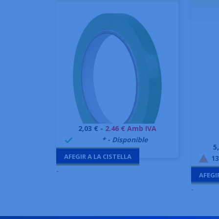
Preu
2,03 € -
2.46 € Amb IVA
Vista ràpida

999995
* - Disponible

P
5
AFEGIR A LA CISTELLA
13

-
AFEGI
-