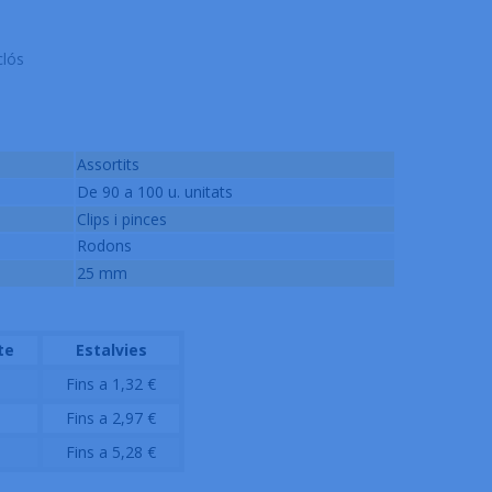
clós
Assortits
De 90 a 100 u. unitats
Clips i pinces
Rodons
25 mm
te
Estalvies
Fins a 1,32 €
Fins a 2,97 €
Fins a 5,28 €