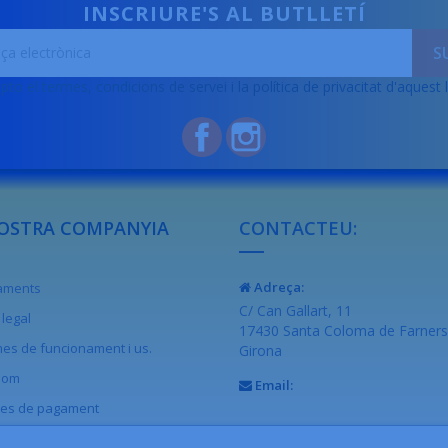
INSCRIURE'S AL BUTLLETÍ
pto el termes, condicions de servei i la política de privacitat d'aquest 
Facebook
Instagram
OSTRA COMPANYIA
CONTACTEU:
Adreça:
raments
C/ Can Gallart, 11
legal
17430 Santa Coloma de Farners
es de funcionament i us.
Girona
som
Email:
es de pagament
acteu-nos