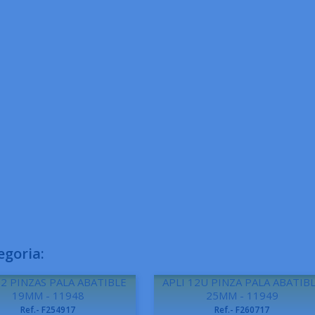
egoria:
12 PINZAS PALA ABATIBLE
APLI 12U PINZA PALA ABATIB
19MM - 11948
25MM - 11949
Ref.- F254917
Ref.- F260717