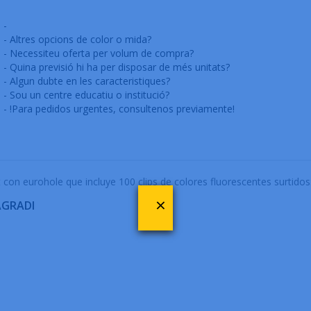
-
- Altres opcions de color o mida?
- Necessiteu oferta per volum de compra?
- Quina previsió hi ha per disposar de més unitats?
- Algun dubte en les caracteristiques?
- Sou un centre educatiu o institució?
- !Para pedidos urgentes, consultenos previamente!
t con eurohole que incluye 100 clips de colores fluorescentes surtidos:
×
AGRADI