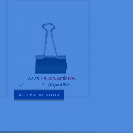
Preu
0,79 € -
0.96 € Amb IVA
Vista ràpida

999995
* - Disponible

AFEGIR A LA CISTELLA
-