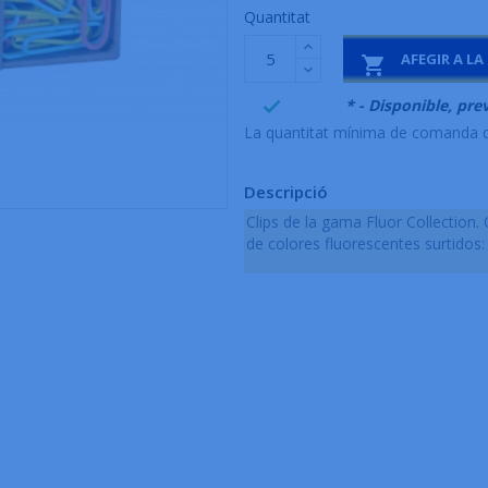
Quantitat
AFEGIR A LA

999995
* - Disponible, prev

La quantitat mínima de comanda d
Descripció
Clips de la gama Fluor Collection.
de colores fluorescentes surtidos: 