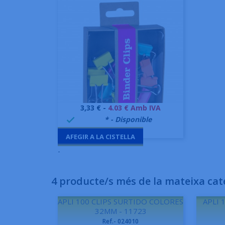
Preu
3,33 € -
4.03 € Amb IVA
Vista ràpida

999995
* - Disponible

AFEGIR A LA CISTELLA
-
4 producte/s més de la mateixa cat
APLI 100 CLIPS SURTIDO COLORES
APLI 
32MM - 11723
Ref.- 024010