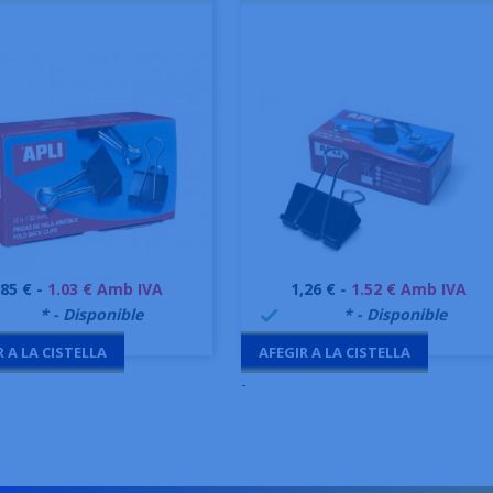
reu
Preu
,85 € -
1.03 € Amb IVA
1,26 € -
1.52 € Amb IVA
Vista ràpida
Vista ràpida


9995
* - Disponible
999995
* - Disponible

R A LA CISTELLA
AFEGIR A LA CISTELLA
-