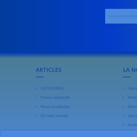
Acce
ARTICLES
LA N
CATEGORIES
Lliu
Preus rebaixats
Nota 
Nous productes
Norm
Els més venuts
Qui 
Form
Cont