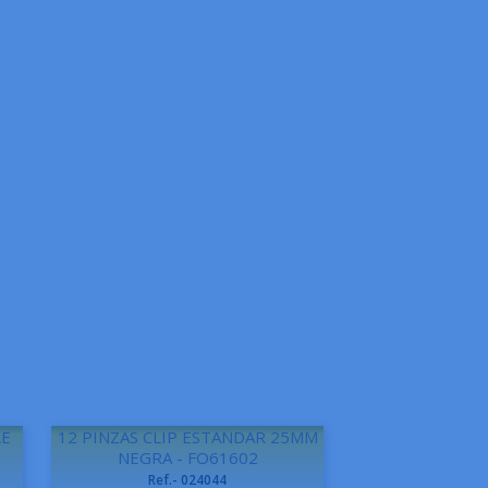
LE
12 PINZAS CLIP ESTANDAR 25MM
NEGRA - FO61602
Ref.- 024044