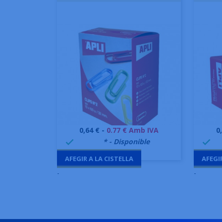
Preu
P
0,64 € -
0.77 € Amb IVA
0
Vista ràpida

999995
* - Disponible
99


AFEGIR A LA CISTELLA
AFEGI
-
-