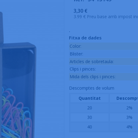
3,30 €
3.99 € Preu base amb impost in
.
Fitxa de dades
Color:
Blister:
Articles de sobretaula:
Clips i pinces:
Mida dels clips i pinces:
Descomptes de volum
Quantitat
Descomp
20
2%
30
3%
40
4%