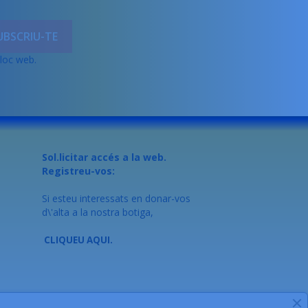
lloc web.
Sol.licitar accés a la web.
Registreu-vos:
Si esteu interessats en donar-vos
d\'alta a la nostra botiga,
CLIQUEU AQUI.