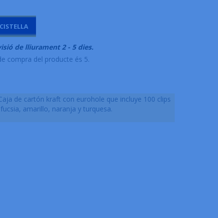
 CISTELLA
isió de lliurament 2 - 5 dies.
e compra del producte és 5.
 Caja de cartón kraft con eurohole que incluye 100 clips
fucsia, amarillo, naranja y turquesa.