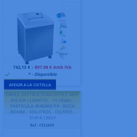
Preu
742,13 € -
897.98 € Amb IVA
999991
* - Disponible

AFEGIR A LA CISTELLA
-
DAHLE DESTRUCTORA OFFICE MHP
410 AIR CLEANTEC - 15 HOJAS -
PARTICULA 4X40MM P4 - BOCA
260MM - 100LITROS - OILFREE -
51414-13654
Ref.- F352699