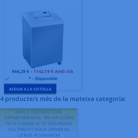
Preu
944,29 € -
1142.59 € Amb IVA
999991
* - Disponible

AFEGIR A LA CISTELLA
4 producte/s més de la mateixa categoria:
-
DAHLE DESTRUCTORA
DEPARTAMENTAL 706 AIR CLEAN
TECH 5 HOJAS ALTA SEGURIDAD
1X4,7MM P7 BOCA 260MM 60
LITROS 41334-04734