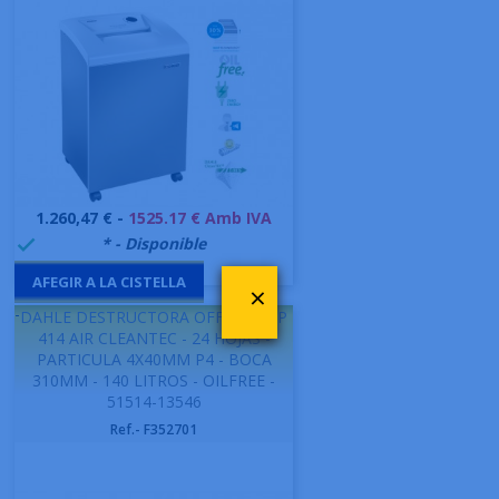
Preu
1.260,47 € -
1525.17 € Amb IVA
999991
* - Disponible

AFEGIR A LA CISTELLA
×
-
DAHLE DESTRUCTORA OFFICE MHP
414 AIR CLEANTEC - 24 HOJAS -
PARTICULA 4X40MM P4 - BOCA
310MM - 140 LITROS - OILFREE -
51514-13546
Ref.- F352701