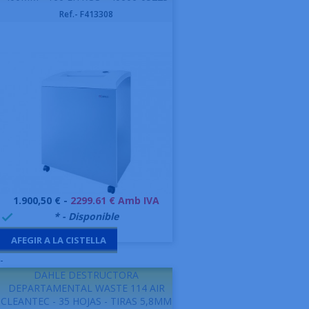
Ref.- F413308
Preu
1.900,50 € -
2299.61 € Amb IVA
999991
* - Disponible

AFEGIR A LA CISTELLA
-
DAHLE DESTRUCTORA
DEPARTAMENTAL WASTE 114 AIR
CLEANTEC - 35 HOJAS - TIRAS 5,8MM