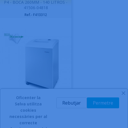
P4 - BOCA 260MM - 140 LITROS -
41506-04818
Ref.- F413312
Preu
1.208,91 € -
1462.78 € Amb IVA
Oficenter la
999991
* - Disponible

Rebutjar
Permetre
Selva utilitza
AFEGIR A LA CISTELLA
cookies
-
necessàries per al
correcte