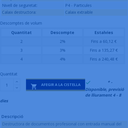
Nivell de seguretat:
P4 - Particules
Calaix destructora:
Calaix extraible
Descomptes de volum
Quantitat
Descompte
Estalvies
2
2%
Fins a 60,12 €
3
3%
Fins a 135,27 €
4
4%
Fins a 240,48 €
Quantitat
999991
* -

AFEGIR A LA CISTELLA

Disponible, previsió
de lliurament 4 - 8
dies
Descripció
Destructora de documentos profesional con entrada manual del