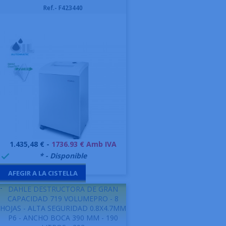
Ref.- F423440
Preu
1.435,48 € -
1736.93 € Amb IVA
999991
* - Disponible

AFEGIR A LA CISTELLA
-
DAHLE DESTRUCTORA DE GRAN
CAPACIDAD 719 VOLUMEPRO - 8
HOJAS - ALTA SEGURIDAD 0.8X4.7MM
P6 - ANCHO BOCA 390 MM - 190