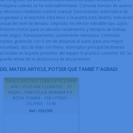
máquina cuando se ha sobrealimentado. Cómoda función de avance
y retroceso mediante control manual. Desconexión automática de
seguridad si el depósito está lleno o la puerta está abierta. Indicación
visual del nivel de llenado. Depósito recolector extraíble tipo cajón.
Potente motor para un elevado rendimiento y tiempos de trabajo
más largos. Funcionamiento sumamente silencioso. Cómodas
ruedas giratorias con 5 cm de distancia al suelo para una mayor
movilidad, dos de ellas con freno. Interruptor principal fácilmente
accesible en la parte posterior del equipo El práctico conector IEC se
puede retirar de la destructora de documentos.
DEL MATEIX ARTICLE, POTSER QUE TAMBÉ T'AGRADI
DAHLE DESTRUCTORA OFFICE MHP
410 L PLUS AIR CLEANTEC - 15
HOJAS - PARTICULA 4X40MM P4 -
BOCA 310MM - 100 LITROS -
OILFREE - 5146
Ref.- F352700