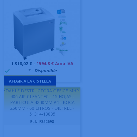
Preu
1.318,02 € -
1594.8 € Amb IVA
999991
* - Disponible

AFEGIR A LA CISTELLA
-
DAHLE DESTRUCTORA OFFICE MHP
406 AIR CLEANTEC - 15 HOJAS -
PARTICULA 4X40MM P4 - BOCA
260MM - 60 LITROS - OILFREE -
51314-13835
Ref.- F352698