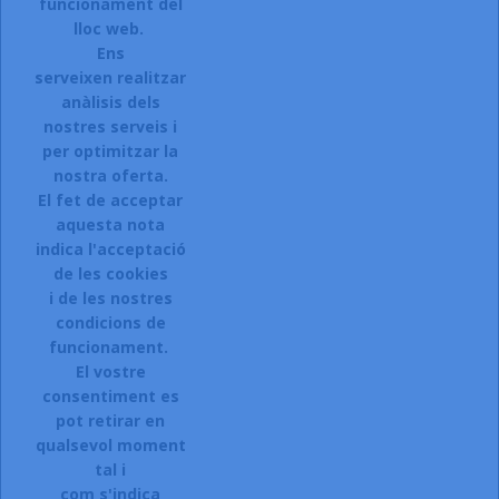
funcionament del
INSCRIURE'S AL BUTLLETÍ
lloc web.
Ens
serveixen realitzar
anàlisis dels
Accepto el termes, condicions de servei i la política de
privacitat d'aquest lloc web.
nostres serveis i
per optimitzar la
Facebook
Instagram
nostra oferta.
El fet de acceptar
aquesta nota
indica l'acceptació
ARTICLES

de les cookies
i de les nostres
LA NOSTRA COMPANYIA

condicions de
CONTACTEU:
funcionament.
El vostre
Sol.licitar accés a la web.
consentiment es
Registreu-vos:
pot retirar en
qualsevol moment
Si esteu interessats en donar-vos
tal i
d\'alta a la nostra botiga,
com s'indica