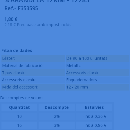
Ref.- F353595
1,80 €
2.18 € Preu base amb impost inclós
.
Fitxa de dades
Blister:
De 90 a 100 u. unitats
Material de fabricació:
Metàl·lic
Tipus d'arxiu:
Accessoris d'arxiu
Accessoris d'arxiu:
Enquadernadors
Mida del accessori:
12 - 20 mm
Descomptes de volum
Quantitat
Descompte
Estalvies
10
2%
Fins a 0,36 €
16
3%
Fins a 0,86 €