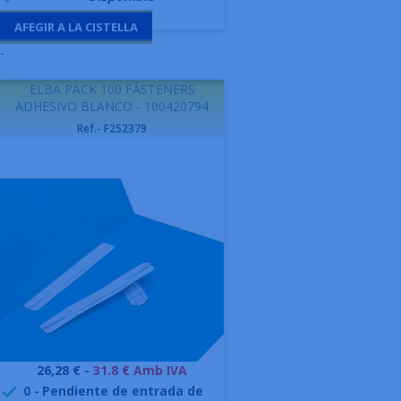
AFEGIR A LA CISTELLA
-
ELBA PACK 100 FÁSTENERS
ADHESIVO BLANCO - 100420794
Ref.- F252379
Preu
26,28 € -
31.8 € Amb IVA
0
-
Pendiente de entrada de
