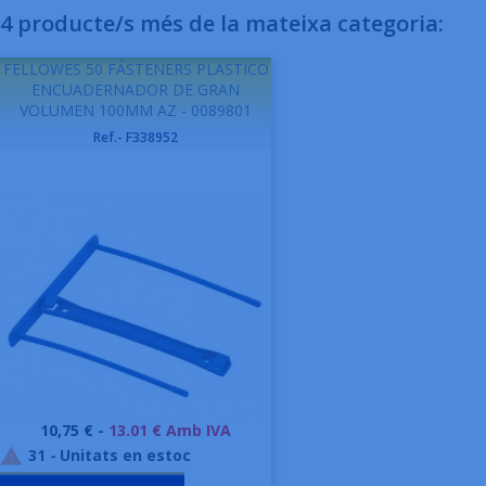
4 producte/s més de la mateixa categoria:
FELLOWES 50 FÁSTENERS PLASTICO
ENCUADERNADOR DE GRAN
VOLUMEN 100MM AZ - 0089801
Ref.- F338952
Preu
10,75 € -
13.01 € Amb IVA
31
-
Unitats en estoc
