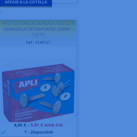
AFEGIR A LA CISTELLA
-
APLI 100 ENCUADERNADORES CON
ARANDELA EXTRAPLANO 25MM -
12577
Ref.- F248127
Preu
4,80 € -
5.81 € Amb IVA
999995
* - Disponible
