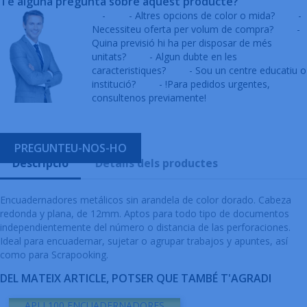
Té alguna pregunta sobre aquest producte?
-
- Altres opcions de color o mida?
-
Necessiteu oferta per volum de compra?
-
Quina previsió hi ha per disposar de més
unitats?
- Algun dubte en les
caracteristiques?
- Sou un centre educatiu o
institució?
- !Para pedidos urgentes,
consultenos previamente!
PREGUNTEU-NOS-HO
Descripció
Detalls dels productes
Encuadernadores metálicos sin arandela de color dorado. Cabeza
redonda y plana, de 12mm. Aptos para todo tipo de documentos
independientemente del número o distancia de las perforaciones.
Ideal para encuadernar, sujetar o agrupar trabajos y apuntes, así
como para Scrapooking.
DEL MATEIX ARTICLE, POTSER QUE TAMBÉ T'AGRADI
APLI 100 ENCUADERNADORES