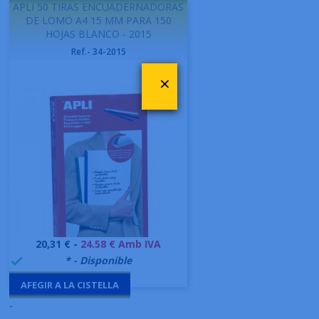
APLI 50 TIRAS ENCUADERNADORAS
DE LOMO A4 15 MM PARA 150
HOJAS BLANCO - 2015
Ref.- 34-2015
×
Preu
20,31 € -
24.58 € Amb IVA
999995
* - Disponible

AFEGIR A LA CISTELLA
-