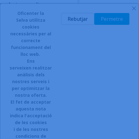
producto, consultar
Oficenter la
AFEGIR A LA CISTELLA
Rebutjar
Permetre
Selva utilitza
-
cookies
necessàries per al
correcte
funcionament del
INSCRIURE'S AL BUTLLETÍ
lloc web.
Ens
serveixen realitzar
anàlisis dels
Accepto el termes, condicions de servei i la política de
privacitat d'aquest lloc web.
nostres serveis i
per optimitzar la
Facebook
Instagram
nostra oferta.
El fet de acceptar
aquesta nota
indica l'acceptació
ARTICLES

de les cookies
i de les nostres
LA NOSTRA COMPANYIA

condicions de