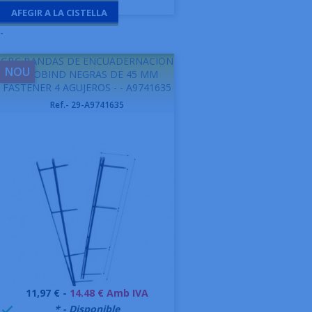
AFEGIR A LA CISTELLA
-
GBC BANDAS DE ENCUADERNACION
NOU
VELOBIND NEGRAS DE 45 MM
FASTENER 4 AGUJEROS - - A9741635
Ref.- 29-A9741635
Preu
11,97 € -
14.48 € Amb IVA
999995
* - Disponible
