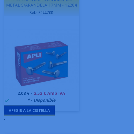
METAL S/ARANDELA 17MM - 12284
Ref.- F422788
Preu
2,08 € -
2.52 € Amb IVA
999995
* - Disponible

AFEGIR A LA CISTELLA
-