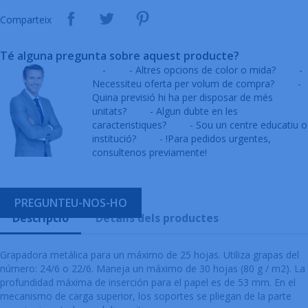
Comparteix
Té alguna pregunta sobre aquest producte?
-
- Altres opcions de color o mida?
-
Necessiteu oferta per volum de compra?
-
Quina previsió hi ha per disposar de més
unitats?
- Algun dubte en les
caracteristiques?
- Sou un centre educatiu o
institució?
- !Para pedidos urgentes,
consultenos previamente!
PREGUNTEU-NOS-HO
Descripció
Detalls dels productes
Grapadora metálica para un máximo de 25 hojas. Utiliza grapas del
número: 24/6 o 22/6. Maneja un máximo de 30 hojas (80 g / m2). La
profundidad máxima de inserción para el papel es de 53 mm. En el
mecanismo de carga superior, los soportes se pliegan de la parte