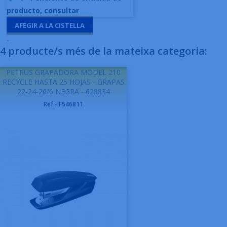
producto, consultar
AFEGIR A LA CISTELLA
-
4 producte/s més de la mateixa categoria:
PETRUS GRAPADORA MODEL 210
RECYCLE HASTA 25 HOJAS - GRAPAS
22-24-26/6 NEGRA - 628834
Ref.- F546811