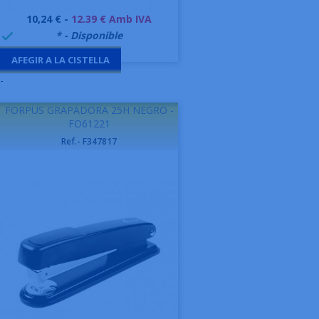
Preu
10,24 € -
12.39 € Amb IVA
999995
* - Disponible

AFEGIR A LA CISTELLA
-
FORPUS GRAPADORA 25H NEGRO -
FO61221
Ref.- F347817