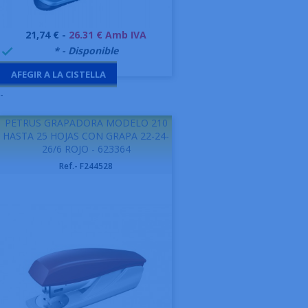
Preu
21,74 € -
26.31 € Amb IVA
999995
* - Disponible

AFEGIR A LA CISTELLA
-
PETRUS GRAPADORA MODELO 210
HASTA 25 HOJAS CON GRAPA 22-24-
26/6 ROJO - 623364
Ref.- F244528