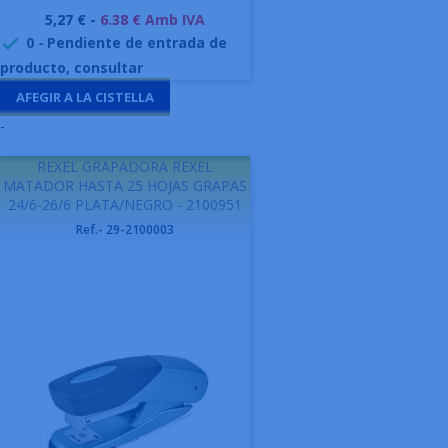
Preu
5,27 € -
6.38 € Amb IVA
0
-
Pendiente de entrada de

producto, consultar
AFEGIR A LA CISTELLA
-
REXEL GRAPADORA REXEL
MATADOR HASTA 25 HOJAS GRAPAS
24/6-26/6 PLATA/NEGRO - 2100951
Ref.- 29-2100003