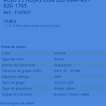
020-1765
Ref.- F347837
10,88 €
13.16 € Preu base amb impost inclós
.
Fitxa de dades
Color:
Vermell
Tipus de color:
Bàsics
Articles de sobretaula:
Grapadores
Capacitat de grapat (Fulls):
Entre 20 - 30 fulls
Capacitat càrrega:
Gran
Tipus de grapa:
22/6 i/o 24/6
Tipus de grapadora:
Grapat clàssic
Grapat tencat/obert:
Ambdos Tencat i obert
Descomptes de volum