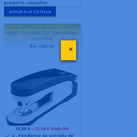
producto, consultar
AFEGIR A LA CISTELLA
-
NOVUS GRAPADORA EVOLUTION E25
NEGRO 25 HOJAS CON 200 GRAPAS -
020-1764
×
Ref.- F263726
Preu
10,88 € -
13.16 € Amb IVA
0
-
Pendiente de entrada de
