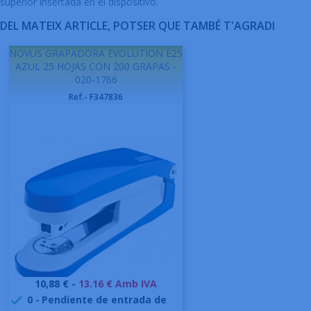
superior insertada en el dispositivo.
DEL MATEIX ARTICLE, POTSER QUE TAMBÉ T'AGRADI
NOVUS GRAPADORA EVOLUTION E25
AZUL 25 HOJAS CON 200 GRAPAS -
020-1766
Ref.- F347836
Preu
10,88 € -
13.16 € Amb IVA
0
-
Pendiente de entrada de
