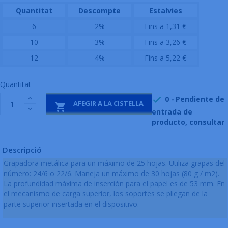
Quantitat
Descompte
Estalvies
6
2%
Fins a 1,31 €
10
3%
Fins a 3,26 €
12
4%
Fins a 5,22 €
Quantitat
0
-
Pendiente de

AFEGIR A LA CISTELLA

entrada de
producto, consultar
Descripció
Grapadora metálica para un máximo de 25 hojas. Utiliza grapas del
número: 24/6 o 22/6. Maneja un máximo de 30 hojas (80 g / m2).
La profundidad máxima de inserción para el papel es de 53 mm. En
el mecanismo de carga superior, los soportes se pliegan de la
parte superior insertada en el dispositivo.