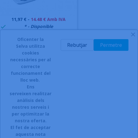
Preu
11,97 € -
14.48 € Amb IVA
999995
* - Disponible

AFEGIR A LA CISTELLA
Oficenter la
Rebutjar
Permetre
-
Selva utilitza
cookies
necessàries per al
correcte
INSCRIURE'S AL BUTLLETÍ
funcionament del
lloc web.
Ens
serveixen realitzar
Accepto el termes, condicions de servei i la política de
anàlisis dels
privacitat d'aquest lloc web.
nostres serveis i
per optimitzar la
Facebook
Instagram
nostra oferta.
El fet de acceptar
aquesta nota