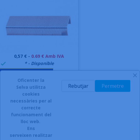
Preu
0,57 € -
0.69 € Amb IVA
999995
* - Disponible

AFEGIR A LA CISTELLA
Oficenter la
-
Rebutjar
Permetre
Selva utilitza
cookies
necessàries per al
correcte
funcionament del
INSCRIURE'S AL BUTLLETÍ
lloc web.
Ens
serveixen realitzar