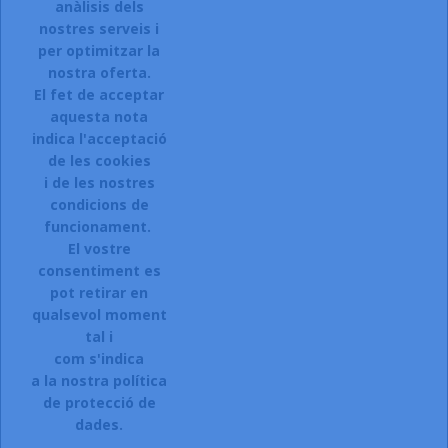
anàlisis dels
Accepto el termes, condicions de servei i la política de
privacitat d'aquest lloc web.
nostres serveis i
per optimitzar la
Facebook
Instagram
nostra oferta.
El fet de acceptar
aquesta nota
indica l'acceptació
ARTICLES

de les cookies
i de les nostres
LA NOSTRA COMPANYIA

condicions de
CONTACTEU:
funcionament.
El vostre
Sol.licitar accés a la web.
consentiment es
Registreu-vos:
pot retirar en
qualsevol moment
Si esteu interessats en donar-vos
tal i
d\'alta a la nostra botiga,
com s'indica
a la nostra política
CLIQUEU AQUI.
de protecció de
dades.
© 2026 - Ecommerce software by Oficenter la Selva