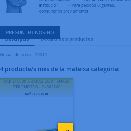
institució?
- !Para pedidos urgentes,
consultenos previamente!
PREGUNTEU-NOS-HO
Descripció
Detalls dels productes
Grapas de acero - 70015
4 producte/s més de la mateixa categoria:
RAPID 5000 GRAPAS 26/8+ SUPER
STRONEGRO - 24862200
Ref.- F253630