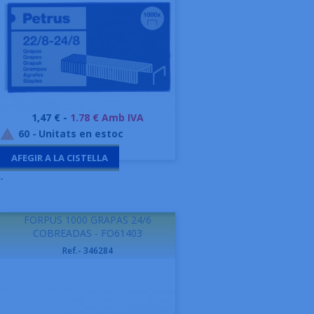
Preu
1,47 € -
1.78 € Amb IVA
60
-
Unitats en estoc

AFEGIR A LA CISTELLA
-
FORPUS 1000 GRAPAS 24/6
COBREADAS - FO61403
Ref.- 346284