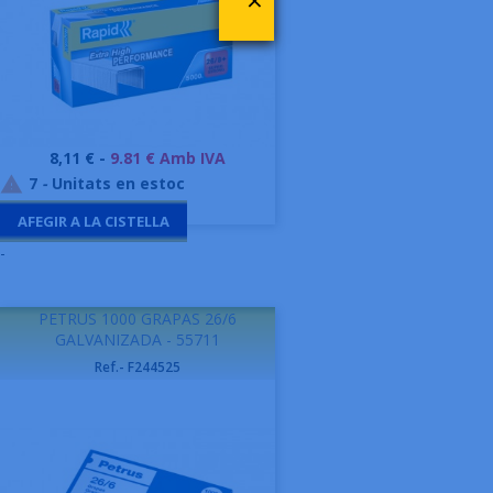
×
Preu
8,11 € -
9.81 € Amb IVA
7
-
Unitats en estoc

AFEGIR A LA CISTELLA
-
PETRUS 1000 GRAPAS 26/6
GALVANIZADA - 55711
Ref.- F244525