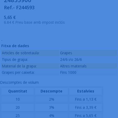
Ref.- F244593
5,65 €
6.84 € Preu base amb impost inclós
.
Fitxa de dades
Articles de sobretaula:
Grapes
Tipus de grapa:
24/6 i/o 26/6
Material de la grapa:
Altres materials
Grapes per caixeta:
Fins 1000
Descomptes de volum
Quantitat
Descompte
Estalvies
10
2%
Fins a 1,13 €
20
3%
Fins a 3,39 €
25
4%
Fins a 5,65 €