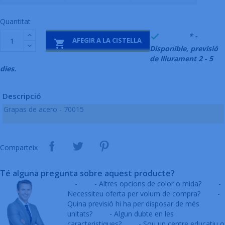
Quantitat
999995
* -

AFEGIR A LA CISTELLA

Disponible, previsió
de lliurament 2 - 5
dies.
Descripció
Grapas de acero - 70015
Comparteix
Té alguna pregunta sobre aquest producte?
-
- Altres opcions de color o mida?
-
Necessiteu oferta per volum de compra?
-
Quina previsió hi ha per disposar de més
unitats?
- Algun dubte en les
caracteristiques?
- Sou un centre educatiu o