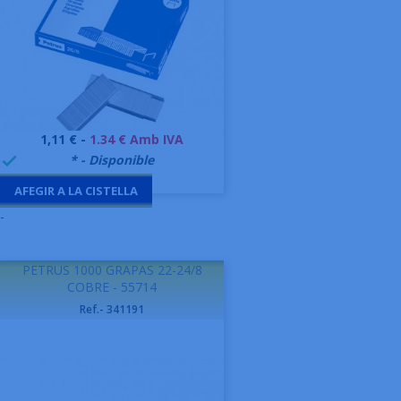
Preu
1,11 € -
1.34 € Amb IVA
999995
* - Disponible

AFEGIR A LA CISTELLA
-
PETRUS 1000 GRAPAS 22-24/8
COBRE - 55714
Ref.- 341191