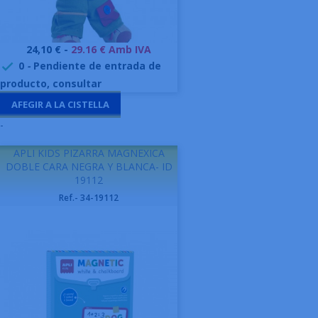
Preu
24,10 € -
29.16 € Amb IVA
0
-
Pendiente de entrada de

producto, consultar
AFEGIR A LA CISTELLA
-
APLI KIDS PIZARRA MAGNEXICA
DOBLE CARA NEGRA Y BLANCA- ID
19112
Ref.- 34-19112