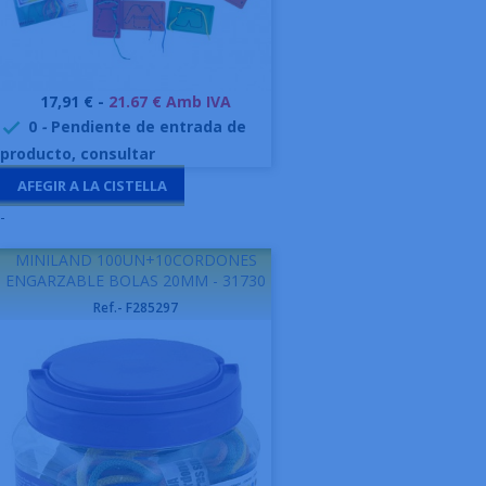
Preu
17,91 € -
21.67 € Amb IVA
0
-
Pendiente de entrada de

producto, consultar
AFEGIR A LA CISTELLA
-
MINILAND 100UN+10CORDONES
ENGARZABLE BOLAS 20MM - 31730
Ref.- F285297