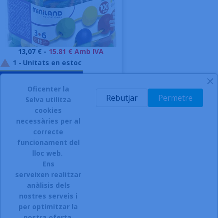
Preu
13,07 € -
15.81 € Amb IVA
1
-
Unitats en estoc

AFEGIR A LA CISTELLA
Oficenter la
-
Rebutjar
Permetre
Selva utilitza
cookies
necessàries per al
correcte
funcionament del
INSCRIURE'S AL BUTLLETÍ
lloc web.
Ens
serveixen realitzar
anàlisis dels
Accepto el termes, condicions de servei i la política de
privacitat d'aquest lloc web.
nostres serveis i
per optimitzar la
Facebook
Instagram
nostra oferta.