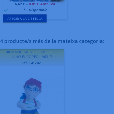
Preu
6,62 € -
8.01 € Amb IVA
999995
* - Disponible

AFEGIR A LA CISTELLA
-
4 producte/s més de la mateixa categoria:
MINILAND MUÑECO ABROCHES
NIÑO EUROPEO - 96317
Ref.- F417961