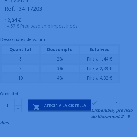
Ref.- 34-17203
12,04 €
14.57 € Preu base amb impost inclós
Descomptes de volum
Quantitat
Descompte
Estalvies
6
2%
Fins a 1,44 €
8
3%
Fins a 2,89 €
10
4%
Fins a 4,82 €
Quantitat
999995
* -

AFEGIR A LA CISTELLA

Disponible, previsió
de lliurament 2 - 5
dies.