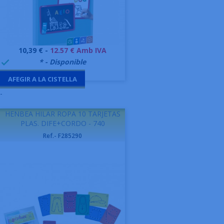
Preu
10,39 € -
12.57 € Amb IVA
999995
* - Disponible

AFEGIR A LA CISTELLA
-
HENBEA HILAR ROPA 10 TARJETAS
PLAS. DIFE+CORDO - 740
Ref.- F285290