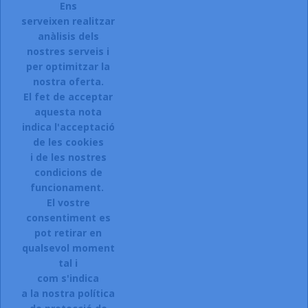
Ens
serveixen realitzar
anàlisis dels
Accepto el termes, condicions de servei i la política de
privacitat d'aquest lloc web.
nostres serveis i
per optimitzar la
Facebook
Instagram
nostra oferta.
El fet de acceptar
aquesta nota
indica l'acceptació
ARTICLES

de les cookies
i de les nostres
LA NOSTRA COMPANYIA

condicions de
CONTACTEU:
funcionament.
El vostre
Sol.licitar accés a la web.
consentiment es
Registreu-vos:
pot retirar en
qualsevol moment
Si esteu interessats en donar-vos
tal i
d\'alta a la nostra botiga,
com s'indica
a la nostra política
CLIQUEU AQUI.