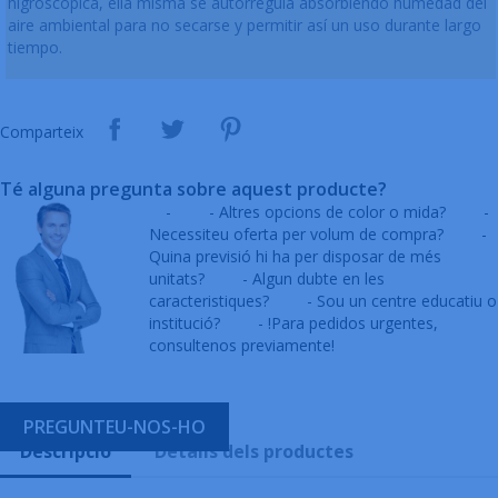
higroscópica, ella misma se autorregula absorbiendo humedad del
aire ambiental para no secarse y permitir así un uso durante largo
tiempo.
Comparteix
Té alguna pregunta sobre aquest producte?
-
- Altres opcions de color o mida?
-
Necessiteu oferta per volum de compra?
-
Quina previsió hi ha per disposar de més
unitats?
- Algun dubte en les
caracteristiques?
- Sou un centre educatiu o
institució?
- !Para pedidos urgentes,
consultenos previamente!
PREGUNTEU-NOS-HO
Descripció
Detalls dels productes