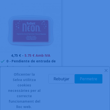
Preu
4,75 € -
5.75 € Amb IVA
0
-
Pendiente de entrada de

producto, consultar
Oficenter la
AFEGIR A LA CISTELLA
Rebutjar
Permetre
Selva utilitza
-
cookies
necessàries per al
correcte
funcionament del
INSCRIURE'S AL BUTLLETÍ
lloc web.