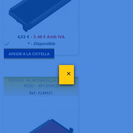
Preu
4,53 € -
5.48 € Amb IVA
999995
* - Disponible

AFEGIR A LA CISTELLA
-
×
TRODAT ALMOHADILLA 4913 S/T
ROJO - 4913/6ROJ
Ref.- F249921