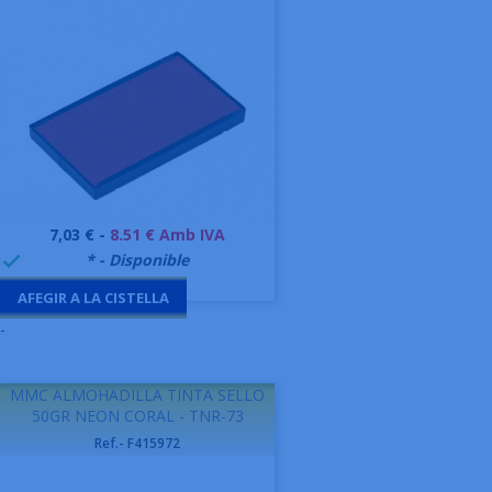
Preu
7,03 € -
8.51 € Amb IVA
999995
* - Disponible

AFEGIR A LA CISTELLA
-
MMC ALMOHADILLA TINTA SELLO
50GR NEON CORAL - TNR-73
Ref.- F415972