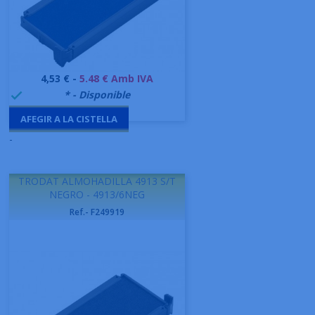
Preu
4,53 € -
5.48 € Amb IVA
999995
* - Disponible

AFEGIR A LA CISTELLA
-
TRODAT ALMOHADILLA 4913 S/T
NEGRO - 4913/6NEG
Ref.- F249919