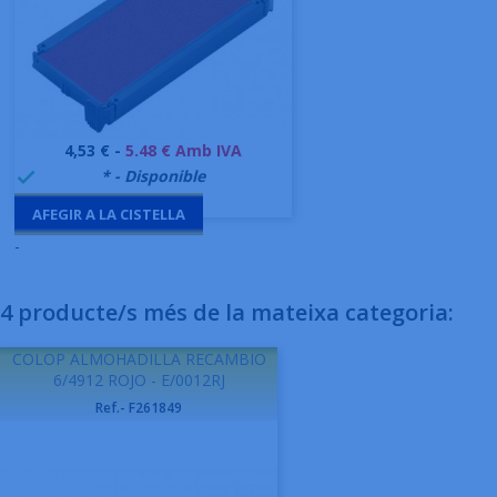
Preu
4,53 € -
5.48 € Amb IVA
999995
* - Disponible

AFEGIR A LA CISTELLA
-
4 producte/s més de la mateixa categoria:
COLOP ALMOHADILLA RECAMBIO
6/4912 ROJO - E/0012RJ
Ref.- F261849