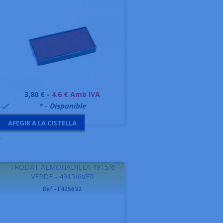
Preu
3,80 € -
4.6 € Amb IVA
999995
* - Disponible

AFEGIR A LA CISTELLA
-
TRODAT ALMOHADILLA 4915/6
VERDE - 4915/6VER
Ref.- F425632