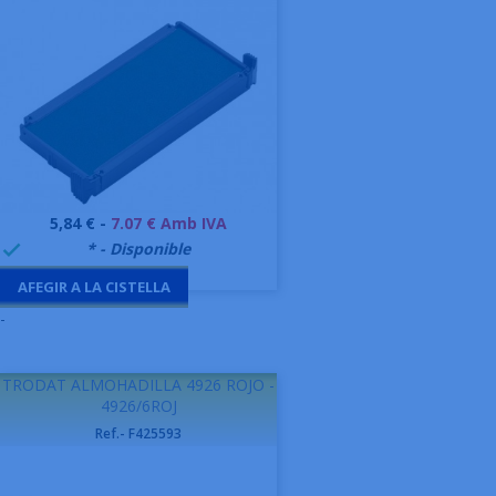
Preu
5,84 € -
7.07 € Amb IVA
999995
* - Disponible

AFEGIR A LA CISTELLA
-
TRODAT ALMOHADILLA 4926 ROJO -
4926/6ROJ
Ref.- F425593