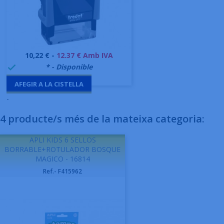
Preu
10,22 € -
12.37 € Amb IVA
999995
* - Disponible

AFEGIR A LA CISTELLA
-
4 producte/s més de la mateixa categoria:
APLI KIDS 6 SELLOS
BORRABLE+ROTULADOR BOSQUE
MAGICO - 16814
Ref.- F415962