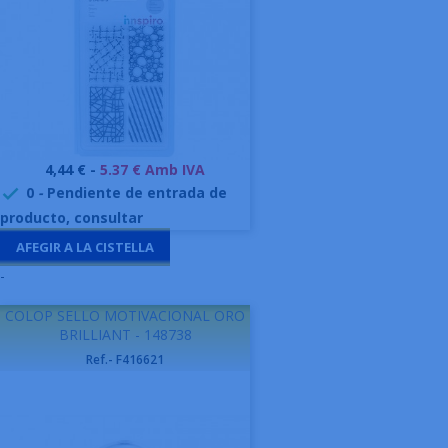
Preu
4,44 € -
5.37 € Amb IVA
0
-
Pendiente de entrada de

producto, consultar
AFEGIR A LA CISTELLA
-
COLOP SELLO MOTIVACIONAL ORO
BRILLIANT - 148738
Ref.- F416621