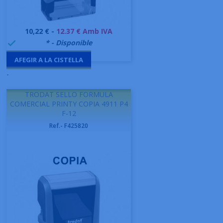
Preu
10,22 € -
12.37 € Amb IVA
999995
* - Disponible

AFEGIR A LA CISTELLA
-
TRODAT SELLO FORMULA
COMERCIAL PRINTY COPIA 4911 P4
F-12
Ref.- F425820