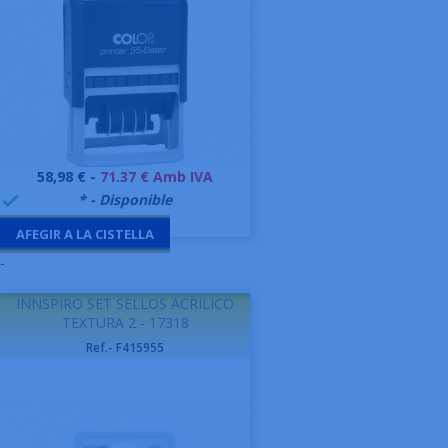
Preu
58,98 € -
71.37 € Amb IVA
999995
* - Disponible

AFEGIR A LA CISTELLA
-
INNSPIRO SET SELLOS ACRILICO
TEXTURA 2 - 17318
Ref.- F415955