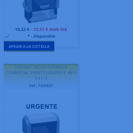
Preu
10,22 € -
12.37 € Amb IVA
999995
* - Disponible

AFEGIR A LA CISTELLA
-
TRODAT SELLO FORMULA
COMERCIAL PRINTY URGENTE 4911
P4 F-3
Ref.- F425823