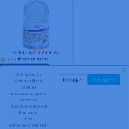
Preu
7,45 € -
9.01 € Amb IVA
5
-
Unitats en estoc

AFEGIR A LA CISTELLA
Oficenter la
-
Rebutjar
Permetre
Selva utilitza
cookies
necessàries per al
correcte
funcionament del
INSCRIURE'S AL BUTLLETÍ
lloc web.
Ens
serveixen realitzar