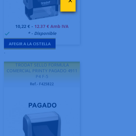
×
Preu
10,22 € -
12.37 € Amb IVA
999995
* - Disponible

AFEGIR A LA CISTELLA
-
TRODAT SELLO FORMULA
COMERCIAL PRINTY PAGADO 4911
P4 F-5
Ref.- F425822