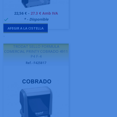
Preu
22,56 € -
27.3 € Amb IVA
999995
* - Disponible

AFEGIR A LA CISTELLA
-
TRODAT SELLO FORMULA
COMERCIAL PRINTY COBRADO 4911
P4 F-4
Ref.- F425817