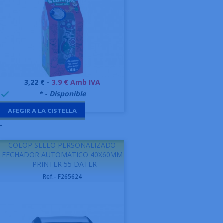
Preu
3,22 € -
3.9 € Amb IVA
999995
* - Disponible

AFEGIR A LA CISTELLA
-
COLOP SELLO PERSONALIZADO
FECHADOR AUTOMATICO 40X60MM
- PRINTER 55 DATER
Ref.- F265624