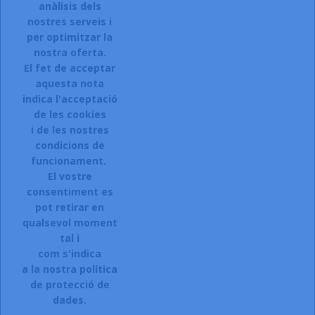
anàlisis dels
Accepto el termes, condicions de servei i la política de
privacitat d'aquest lloc web.
nostres serveis i
per optimitzar la
Facebook
Instagram
nostra oferta.
El fet de acceptar
aquesta nota
indica l'acceptació
ARTICLES

de les cookies
i de les nostres
LA NOSTRA COMPANYIA

condicions de
CONTACTEU:
funcionament.
El vostre
Sol.licitar accés a la web.
consentiment es
Registreu-vos:
pot retirar en
qualsevol moment
Si esteu interessats en donar-vos
tal i
d\'alta a la nostra botiga,
com s'indica
a la nostra política
CLIQUEU AQUI.
de protecció de
dades.
© 2026 - Ecommerce software by Oficenter la Selva