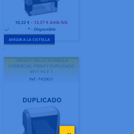
Preu
10,22 € -
12.37 € Amb IVA
999995
* - Disponible

AFEGIR A LA CISTELLA
-
TRODAT SELLO FORMULA
COMERCIAL PRINTY DUPLICADO
4911 P4 F-1
Ref.- F425821