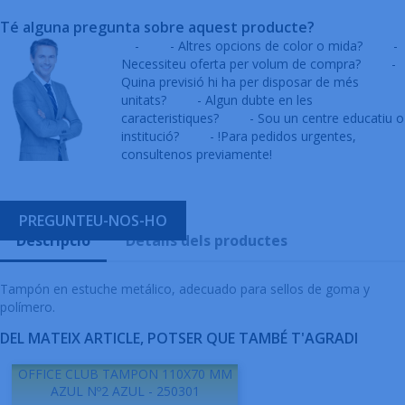
Té alguna pregunta sobre aquest producte?
-
- Altres opcions de color o mida?
-
Necessiteu oferta per volum de compra?
-
Quina previsió hi ha per disposar de més
unitats?
- Algun dubte en les
caracteristiques?
- Sou un centre educatiu o
institució?
- !Para pedidos urgentes,
consultenos previamente!
PREGUNTEU-NOS-HO
Descripció
Detalls dels productes
Tampón en estuche metálico, adecuado para sellos de goma y
polímero.
DEL MATEIX ARTICLE, POTSER QUE TAMBÉ T'AGRADI
OFFICE CLUB TAMPON 110X70 MM
AZUL Nº2 AZUL - 250301