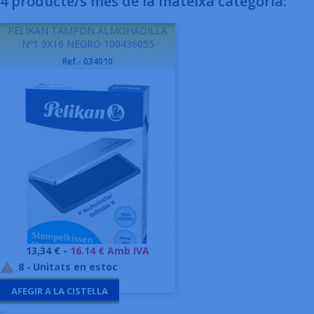
4 producte/s més de la mateixa categoria:
PELIKAN TAMPON ALMOHADILLA
Nº1 9X16 NEGRO 100436055
Ref.- 034010
Preu
13,34 € -
16.14 € Amb IVA
8
-
Unitats en estoc

AFEGIR A LA CISTELLA
-