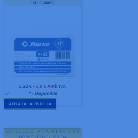
Ref.- F248652
Preu
3,22 € -
3.9 € Amb IVA
999995
* - Disponible

AFEGIR A LA CISTELLA
-
OFFICE CLUB TAMPON 110X70 MM
HORSE VERDE - 250304