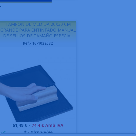
-
TAMPON DE MEDIDA 20X30 CM
GRANDE PARA ENTINTADO MANUAL
DE SELLOS DE TAMAÑO ESPECIAL
Ref.- 16-1022082
Preu
61,49 € -
74.4 € Amb IVA
999998
* - Disponible
