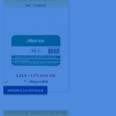
Ref.- F248655
Preu
3,22 € -
3.9 € Amb IVA
999995
* - Disponible

AFEGIR A LA CISTELLA
-
OFFICE CLUB TAMPON 110X70 MM