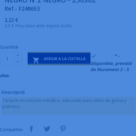
Ref.- F248653
3,22 €
3.9 € Preu base amb impost inclós
Quantitat
999995
* -

AFEGIR A LA CISTELLA

Disponible, previsió
de lliurament 2 - 5
dies.
Descripció
Tampón en estuche metálico, adecuado para sellos de goma y
polímero.
Comparteix