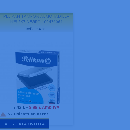
PELIKAN TAMPON ALMOHADILLA
Nº3 5X7 NEGRO 100436061
Ref.- 034001
Preu
7,42 € -
8.98 € Amb IVA
5
-
Unitats en estoc

AFEGIR A LA CISTELLA