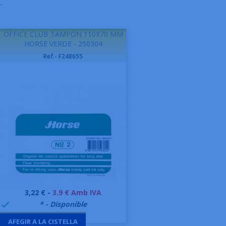
-
OFFICE CLUB TAMPON 110X70 MM
HORSE VERDE - 250304
Ref.- F248655
Preu
3,22 € -
3.9 € Amb IVA
999995
* - Disponible

AFEGIR A LA CISTELLA