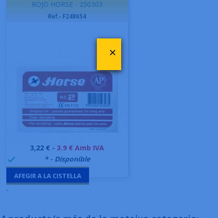
ROJO HORSE - 250303
Ref.- F248654
×
Preu
3,22 € -
3.9 € Amb IVA
999995
* - Disponible

AFEGIR A LA CISTELLA
-