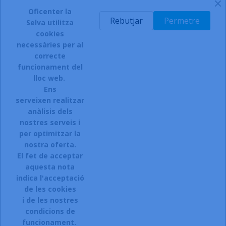
AFEGIR A LA CISTELLA
Oficenter la
Rebutjar
Permetre
Selva utilitza
-
cookies
necessàries per al
correcte
funcionament del
INSCRIURE'S AL BUTLLETÍ
lloc web.
Ens
serveixen realitzar
anàlisis dels
Accepto el termes, condicions de servei i la política de
privacitat d'aquest lloc web.
nostres serveis i
per optimitzar la
Facebook
Instagram
nostra oferta.
El fet de acceptar
aquesta nota
indica l'acceptació
ARTICLES

de les cookies
i de les nostres
LA NOSTRA COMPANYIA

condicions de
CONTACTEU:
funcionament.