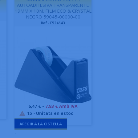
AUTOADHESIVA TRANSPARENTE
19MM X 10M. FILM ECO & CRYSTAL
NEGRO 59045-00000-00
Ref.- F524643
Preu
6,47 € -
7.83 € Amb IVA
Vista ràpida

15
-
Unitats en estoc

AFEGIR A LA CISTELLA
-