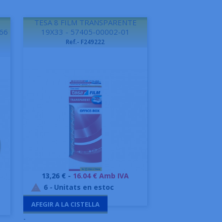
TESA 8 FILM TRANSPARENTE
66
19X33 - 57405-00002-01
Ref.- F249222
Preu
13,26 € -
16.04 € Amb IVA
Vista ràpida

6
-
Unitats en estoc

AFEGIR A LA CISTELLA
-