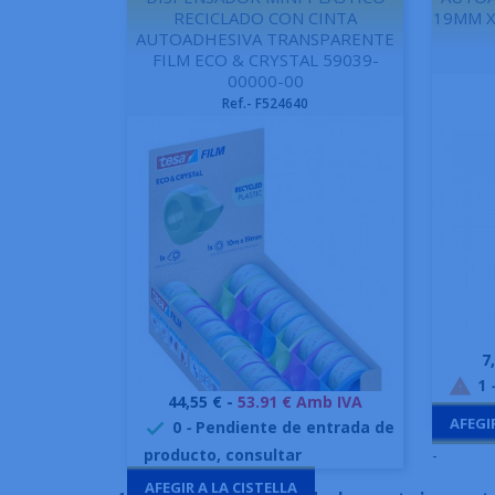
RECICLADO CON CINTA
19MM X
AUTOADHESIVA TRANSPARENTE
FILM ECO & CRYSTAL 59039-
00000-00
Ref.- F524640
P
7
1

Preu
44,55 € -
53.91 € Amb IVA
Vista ràpida

AFEGI
0
-
Pendiente de entrada de

producto, consultar
-
AFEGIR A LA CISTELLA