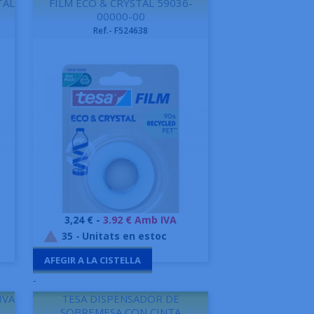
TAL
FILM ECO & CRYSTAL 59036-
00000-00
Ref.- F524638
Preu
3,24 € -
3.92 € Amb IVA
Vista ràpida

35
-
Unitats en estoc

AFEGIR A LA CISTELLA
-
IVA
TESA DISPENSADOR DE
.
SOBREMESA CON CINTA