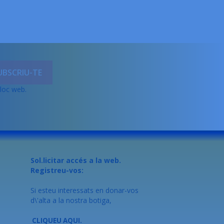
lloc web.
Sol.licitar accés a la web.
Registreu-vos:
Si esteu interessats en donar-vos
d\'alta a la nostra botiga,
CLIQUEU AQUI.