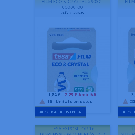
FILM ECO & CRYSTAL 59032-
FILM
00000-00
Ref.- F524635
Preu
P
1,84 € -
2.23 € Amb IVA
3
Vista ràpida

16
-
Unitats en estoc
20


AFEGIR A LA CISTELLA
AFEGI
-
-
TESA EXPOSITOR 16
T
DISPENSADOR MINI PLÁSTICO
AUTOA