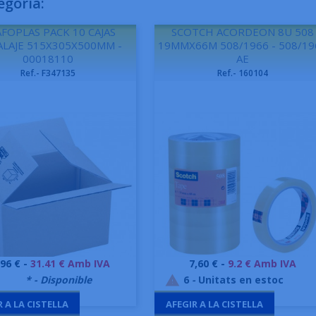
egoria:
FOPLAS PACK 10 CAJAS
SCOTCH ACORDEON 8U 508
LAJE 515X305X500MM -
19MMX66M 508/1966 - 508/19
00018110
AE
Ref.- F347135
Ref.- 160104
eu
Preu
,96 € -
31.41 € Amb IVA
7,60 € -
9.2 € Amb IVA
Vista ràpida
Vista ràpida


9995
* - Disponible
6
-
Unitats en estoc

R A LA CISTELLA
AFEGIR A LA CISTELLA