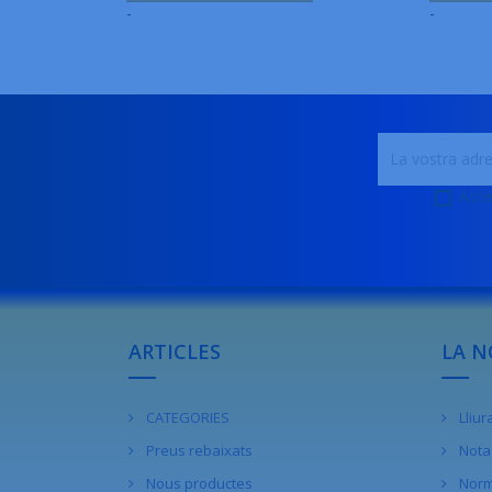
-
-
Acce
ARTICLES
LA N
CATEGORIES
Lliu
Preus rebaixats
Nota 
Nous productes
Norm