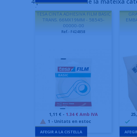
4 producte/s més de la mateixa cat
-
TESA CINTA ADHESIVA FILM BASIC
GRA
TRANS. 66MX19MM - 58545-
EMBA
00000-00
Ref.- F424858
Preu
Pr
1,11 € -
1.34 € Amb IVA
25
Vista ràpida

1
-
Unitats en estoc
99


AFEGIR A LA CISTELLA
AFEGI