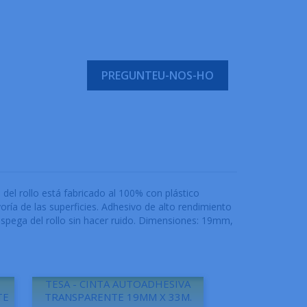
PREGUNTEU-NOS-HO
del rollo está fabricado al 100% con plástico
ayoría de las superficies. Adhesivo de alto rendimiento
espega del rollo sin hacer ruido. Dimensiones: 19mm,
TESA - CINTA AUTOADHESIVA
TE
TRANSPARENTE 19MM X 33M.