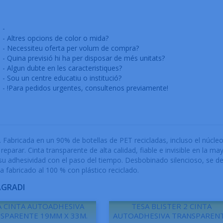
-
- Altres opcions de color o mida?
- Necessiteu oferta per volum de compra?
- Quina previsió hi ha per disposar de més unitats?
- Algun dubte en les caracteristiques?
- Sou un centre educatiu o institució?
- !Para pedidos urgentes, consultenos previamente!
Fabricada en un 90% de botellas de PET recicladas, incluso el núcleo 
y reparar. Cinta transparente de alta calidad, fiable e invisible en la m
e su adhesividad con el paso del tiempo. Desbobinado silencioso, se d
a fabricado al 100 % con plástico reciclado.
AGRADI
A CINTA AUTOADHESIVA
TESA BLISTER 2 CINTA
SPARENTE 19MM X 33M.
AUTOADHESIVA TRANSPAREN