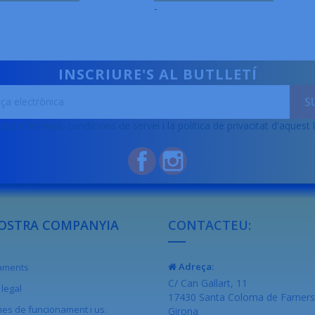
-
INSCRIURE'S AL BUTLLETÍ
pto el termes, condicions de servei i la política de privacitat d'aquest 
Facebook
Instagram
OSTRA COMPANYIA
CONTACTEU:
Adreça:
raments
C/ Can Gallart, 11
legal
17430 Santa Coloma de Farners
es de funcionament i us.
Girona