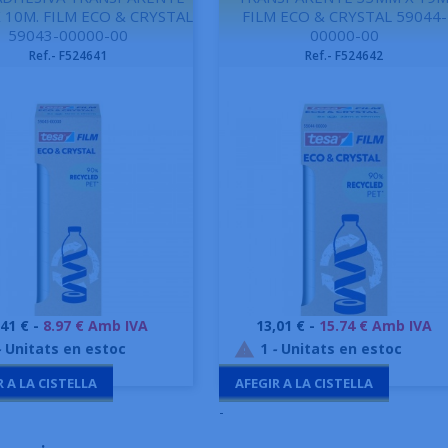
 10M. FILM ECO & CRYSTAL
FILM ECO & CRYSTAL 59044-
59043-00000-00
00000-00
Ref.- F524641
Ref.- F524642
reu
Preu
,41 € -
8.97 € Amb IVA
13,01 € -
15.74 € Amb IVA
Vista ràpida
Vista ràpida


-
Unitats en estoc
1
-
Unitats en estoc

R A LA CISTELLA
AFEGIR A LA CISTELLA
-