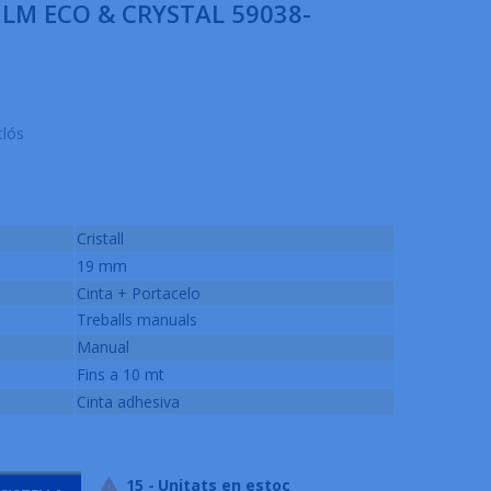
ILM ECO & CRYSTAL 59038-
clós
Cristall
19 mm
Cinta + Portacelo
Treballs manuals
Manual
Fins a 10 mt
Cinta adhesiva
15
-
Unitats en estoc
