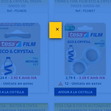
 ECO & CRYSTAL 59034-
19MM X 10M. FILM ECO & CRYS
00000-00
59035-00000-00
Ref.- F524636
Ref.- F524637
×
reu
Preu
,24 € -
3.92 € Amb IVA
2,79 € -
3.38 € Amb IVA
Vista ràpida
Vista ràpida


-
Unitats en estoc
12
-
Unitats en estoc

R A LA CISTELLA
AFEGIR A LA CISTELLA
-
ESA - BISTER 8 CINTA
TESA CAJA 8 CINTA AUTOADHES
DHESIVA TRANSPARENTE
TRANSPARENTE 33MM X 19M