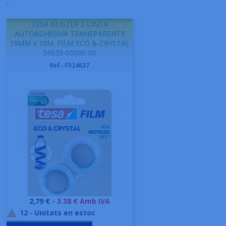
-
TESA BLISTER 2 CINTA
AUTOADHESIVA TRANSPARENTE
19MM X 10M. FILM ECO & CRYSTAL
59035-00000-00
Ref.- F524637
Preu
2,79 € -
3.38 € Amb IVA
12
-
Unitats en estoc
