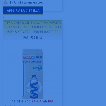
1
-
Unitats en estoc

AFEGIR A LA CISTELLA
-
TESA CAJA 8 CINTA AUTOADHESIVA
TRANSPARENTE 33MM X 19M. FILM
ECO & CRYSTAL 59044-00000-00
Ref.- F524642
Preu
13,01 € -
15.74 € Amb IVA