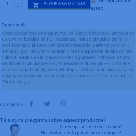
35
-
Unitats en

AFEGIR A LA CISTELLA

estoc
Descripció
Cinta autoadhesiva transparente con fuerte adhesión. Fabricada en
un 90% de botellas de PET recicladas, incluso el núcleo del rollo
está fabricado al 100% con plástico reciclado. Perfecta para unir,
embalar, fijar, decorar y reparar. Cinta transparente de alta calidad,
fiable e invisible en la mayoría de las superficies. Adhesivo de alto
rendimiento sin disolventes, es resistente al desgarro y mantiene
su adhesividad con el paso del tiempo. Desbobinado silencioso, se
despega del rollo sin hacer ruido. Dimensiones: 19mm, de ancho y
33m. de largo.
Comparteix
Té alguna pregunta sobre aquest producte?
-
- Altres opcions de color o mida?
-
Necessiteu oferta per volum de compra?
-