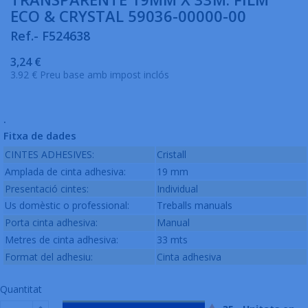
ECO & CRYSTAL 59036-00000-00
Ref.- F524638
3,24 €
3.92 € Preu base amb impost inclós
.
Fitxa de dades
CINTES ADHESIVES:
Cristall
Amplada de cinta adhesiva:
19 mm
Presentació cintes:
Individual
Us domèstic o professional:
Treballs manuals
Porta cinta adhesiva:
Manual
Metres de cinta adhesiva:
33 mts
Format del adhesiu:
Cinta adhesiva
Quantitat