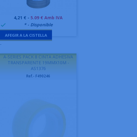
Preu
4,21 € -
5.09 € Amb IVA
999995
* - Disponible

AFEGIR A LA CISTELLA
-
A-SERIES PACK 8 CINTA ADHESIVA
TRANSPARENTE 19MMX10M -
AS1376
Ref.- F490246