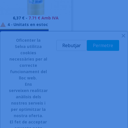
Preu
6,37 € -
7.71 € Amb IVA
4
-
Unitats en estoc

AFEGIR A LA CISTELLA
Oficenter la
-
Rebutjar
Permetre
Selva utilitza
cookies
necessàries per al
correcte
funcionament del
INSCRIURE'S AL BUTLLETÍ
lloc web.
Ens
serveixen realitzar
anàlisis dels
Accepto el termes, condicions de servei i la política de
privacitat d'aquest lloc web.
nostres serveis i
per optimitzar la
Facebook
Instagram
nostra oferta.
El fet de acceptar