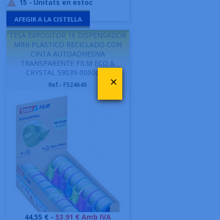
15
-
Unitats en estoc

AFEGIR A LA CISTELLA
-
TESA EXPOSITOR 16 DISPENSADOR
MINI PLÁSTICO RECICLADO CON
CINTA AUTOADHESIVA
TRANSPARENTE FILM ECO &
CRYSTAL 59039-00000-00
×
Ref.- F524640
Preu
44,55 € -
53.91 € Amb IVA