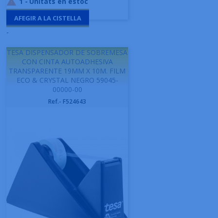
1
-
Unitats en estoc

AFEGIR A LA CISTELLA
-
TESA DISPENSADOR DE SOBREMESA
CON CINTA AUTOADHESIVA
TRANSPARENTE 19MM X 10M. FILM
ECO & CRYSTAL NEGRO 59045-
00000-00
Ref.- F524643