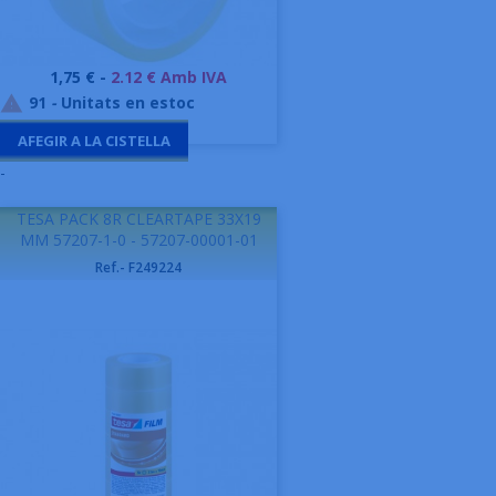
Preu
1,75 € -
2.12 € Amb IVA
91
-
Unitats en estoc

AFEGIR A LA CISTELLA
-
TESA PACK 8R CLEARTAPE 33X19
MM 57207-1-0 - 57207-00001-01
Ref.- F249224