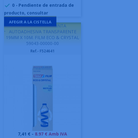
0
-
Pendiente de entrada de

producto, consultar
AFEGIR A LA CISTELLA
TESA - BISTER 8 CINTA
-
AUTOADHESIVA TRANSPARENTE
19MM X 10M. FILM ECO & CRYSTAL
59043-00000-00
Ref.- F524641
Preu
7,41 € -
8.97 € Amb IVA