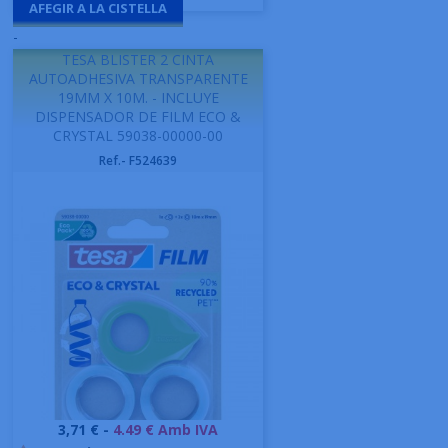
AFEGIR A LA CISTELLA
-
TESA BLISTER 2 CINTA
AUTOADHESIVA TRANSPARENTE
19MM X 10M. - INCLUYE
DISPENSADOR DE FILM ECO &
CRYSTAL 59038-00000-00
Ref.- F524639
Preu
3,71 € -
4.49 € Amb IVA