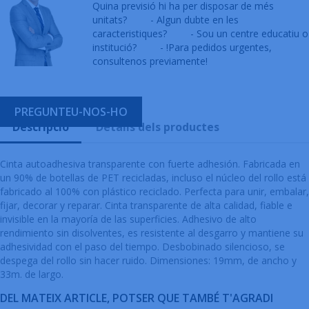
Quina previsió hi ha per disposar de més
unitats?
- Algun dubte en les
caracteristiques?
- Sou un centre educatiu o
institució?
- !Para pedidos urgentes,
consultenos previamente!
PREGUNTEU-NOS-HO
Descripció
Detalls dels productes
Cinta autoadhesiva transparente con fuerte adhesión. Fabricada en
un 90% de botellas de PET recicladas, incluso el núcleo del rollo está
fabricado al 100% con plástico reciclado. Perfecta para unir, embalar,
fijar, decorar y reparar. Cinta transparente de alta calidad, fiable e
invisible en la mayoría de las superficies. Adhesivo de alto
rendimiento sin disolventes, es resistente al desgarro y mantiene su
adhesividad con el paso del tiempo. Desbobinado silencioso, se
despega del rollo sin hacer ruido. Dimensiones: 19mm, de ancho y
33m. de largo.
DEL MATEIX ARTICLE, POTSER QUE TAMBÉ T'AGRADI