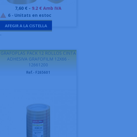
Preu
7,60 € -
9.2 € Amb IVA
6
-
Unitats en estoc

AFEGIR A LA CISTELLA
-
GRAFOPLAS PACK 12 ROLLOS CINTA
ADHESIVA GRAFOFILM 12X66 -
12661200
Ref.- F265601