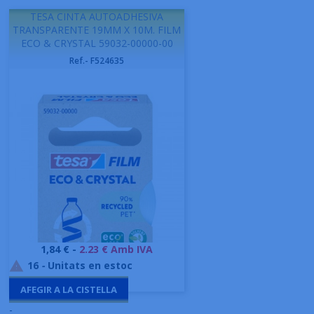
TESA CINTA AUTOADHESIVA
TRANSPARENTE 19MM X 10M. FILM
ECO & CRYSTAL 59032-00000-00
Ref.- F524635
Preu
1,84 € -
2.23 € Amb IVA
16
-
Unitats en estoc

AFEGIR A LA CISTELLA
-