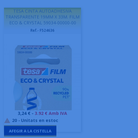
TESA CINTA AUTOADHESIVA
TRANSPARENTE 19MM X 33M. FILM
ECO & CRYSTAL 59034-00000-00
Ref.- F524636
Preu
3,24 € -
3.92 € Amb IVA
20
-
Unitats en estoc

AFEGIR A LA CISTELLA