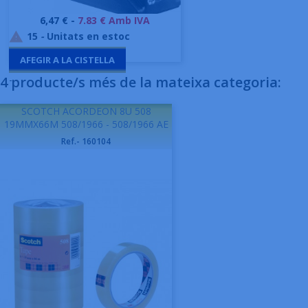
Preu
6,47 € -
7.83 € Amb IVA
15
-
Unitats en estoc

AFEGIR A LA CISTELLA
4 producte/s més de la mateixa categoria:
-
SCOTCH ACORDEON 8U 508
19MMX66M 508/1966 - 508/1966 AE
Ref.- 160104