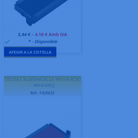
Preu
3,44 € -
4.16 € Amb IVA
999995
* - Disponible

AFEGIR A LA CISTELLA
-
TRODAT ALMOHADILLA 4910/6 ROJO
- 4910/6ROJ
Ref.- F425623