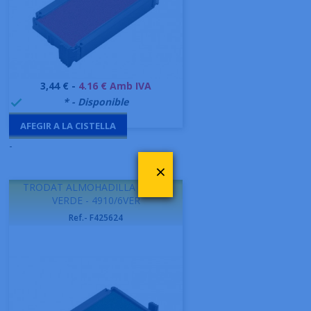
Preu
3,44 € -
4.16 € Amb IVA
999995
* - Disponible

AFEGIR A LA CISTELLA
-
×
TRODAT ALMOHADILLA 4910/6
VERDE - 4910/6VER
Ref.- F425624