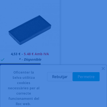
Preu
4,53 € -
5.48 € Amb IVA
999995
* - Disponible

AFEGIR A LA CISTELLA
Oficenter la
-
Rebutjar
Permetre
Selva utilitza
cookies
necessàries per al
correcte
funcionament del
INSCRIURE'S AL BUTLLETÍ
lloc web.