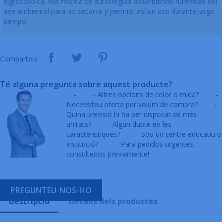
higroscópica, ella misma se autorregula absorbiendo humedad del
aire ambiental para no secarse y permitir así un uso durante largo
tiempo.
Comparteix
Té alguna pregunta sobre aquest producte?
-
- Altres opcions de color o mida?
-
Necessiteu oferta per volum de compra?
-
Quina previsió hi ha per disposar de més
unitats?
- Algun dubte en les
caracteristiques?
- Sou un centre educatiu o
institució?
- !Para pedidos urgentes,
consultenos previamente!
PREGUNTEU-NOS-HO
Descripció
Detalls dels productes