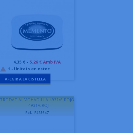
Preu
4,35 € -
5.26 € Amb IVA
1
-
Unitats en estoc

AFEGIR A LA CISTELLA
-
TRODAT ALMOHADILLA 4931/6 ROJO
- 4931/6ROJ
Ref.- F425647