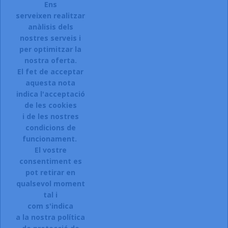
Ens
serveixen realitzar
anàlisis dels
Accepto el termes, condicions de servei i la política de
privacitat d'aquest lloc web.
nostres serveis i
per optimitzar la
Facebook
Instagram
nostra oferta.
El fet de acceptar
aquesta nota
indica l'acceptació
ARTICLES

de les cookies
i de les nostres
LA NOSTRA COMPANYIA

condicions de
CONTACTEU:
funcionament.
El vostre
Sol.licitar accés a la web.
consentiment es
Registreu-vos:
pot retirar en
qualsevol moment
Si esteu interessats en donar-vos
tal i
d\'alta a la nostra botiga,
com s'indica
a la nostra política
CLIQUEU AQUI.