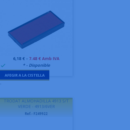
Preu
6,18 € -
7.48 € Amb IVA
999995
* - Disponible

AFEGIR A LA CISTELLA
-
TRODAT ALMOHADILLA 4913 S/T
VERDE - 4913/6VER
Ref.- F249922