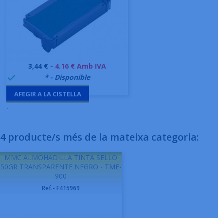
Preu
3,44 € -
4.16 € Amb IVA
999995
* - Disponible

AFEGIR A LA CISTELLA
-
4 producte/s més de la mateixa categoria:
MMC ALMOHADILLA TINTA SELLO
50GR TRANSPARENTE NEGRO - TME-
900
Ref.- F415969