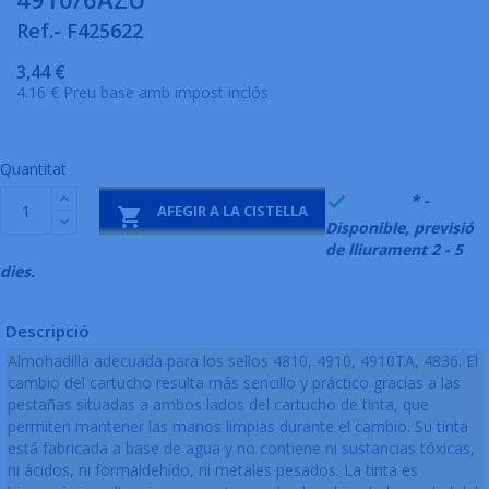
Ref.- F425622
3,44 €
4.16 € Preu base amb impost inclós
Quantitat
999995
* -

AFEGIR A LA CISTELLA

Disponible, previsió
de lliurament 2 - 5
dies.
Descripció
Almohadilla adecuada para los sellos 4810, 4910, 4910TA, 4836. El
cambio del cartucho resulta más sencillo y práctico gracias a las
pestañas situadas a ambos lados del cartucho de tinta, que
permiten mantener las manos limpias durante el cambio. Su tinta
está fabricada a base de agua y no contiene ni sustancias tóxicas,
ni ácidos, ni formaldehído, ni metales pesados. La tinta es