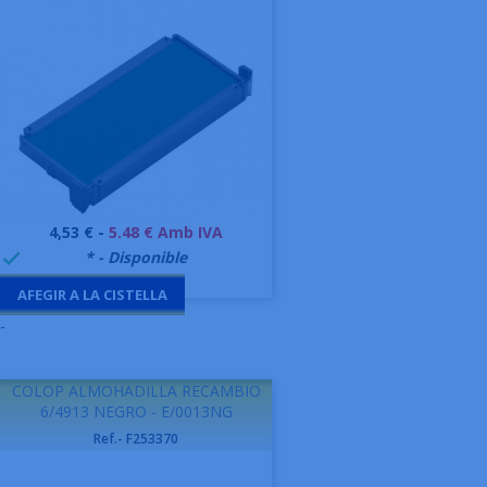
Preu
4,53 € -
5.48 € Amb IVA
999995
* - Disponible

AFEGIR A LA CISTELLA
-
COLOP ALMOHADILLA RECAMBIO
6/4913 NEGRO - E/0013NG
Ref.- F253370